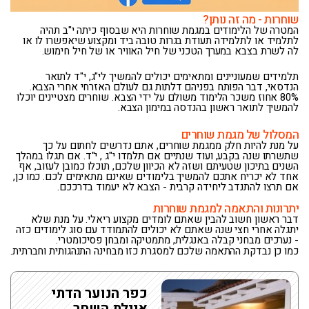
שוחרות - מה זה נותן?
המטרה של הלימודים במגמת שוחרות היא שבסוף כיתה י"ב תהיה
לתלמיד או לתלמידה תעודת בגרות טובה ביד ומקצוע שיאפשרו לו או
לה לשרת בצבא במערך הטכני של חיל האוויר או של חיל חימוש.
תלמידים שמעוניינים ומתאימים יכולים להמשיך לי"ג, י"ד לתואר
הנדסאי, דבר הפותח בפניהם דלתות גם לעולם האזרחי אחרי הצבא.
80% אחוז משכר הלימוד משולם על ידי הצבא. שוחרים מצטיינים יוכלו
להמשיך לתואר ראשון בהנדסה במימון הצבא.
המסלול של מגמת שוחרים
על מנת להיות חלק ממגמת שוחרים, אתם נדרשים לחתום על כך
שתשרתו שנה בקבע, ועוד שנתיים אם תלמדו י"ג , י"ד. אם תגלו במהלך
השנים בתיכון שטעיתם ושזה לא הכיוון שלכם, תוכלו כמובן לעזוב, אף
אחד לא יכריח אתכם להמשיך בלימודים שאינם מתאימים לכם. כמו כן,
אם תרצו להתנדב ליחידה קרבית - הצבא לא יעמוד בדרככם.
יתרונות והתאמה למגמת שוחרות
דבר ראשון חשוב להבין שאתם לומדים מקצוע ריאלי. על מנת שלא
יתגלה אחרי חצי שנה שאתם לא יכולים להתמודד עם סוג לימודים כזה
- נערכים מבחני קבלה באנגלית, מתמטיקה ומבחן פסיכומטרי.
כמו כן נבדקת ההתאמה שלכם למסגרת כזו מבחינה התנהגותית וחברתית.
כפר הנוער הדתי
איילת השחר