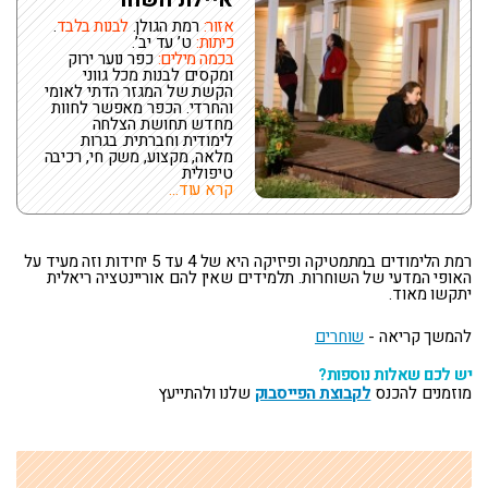
אזור:
רמת הגולן.
לבנות בלבד
.
כיתות:
ט’ עד יב’.
בכמה מילים:
כפר נוער ירוק
ומקסים לבנות מכל גווני
הקשת של המגזר הדתי לאומי
והחרדי. הכפר מאפשר לחוות
מחדש תחושת הצלחה
לימודית וחברתית. בגרות
מלאה, מקצוע, משק חי, רכיבה
טיפולית
קרא עוד...
רמת הלימודים במתמטיקה ופיזיקה היא של 4 עד 5 יחידות וזה מעיד על
האופי המדעי של השוחרות. תלמידים שאין להם אוריינטציה ריאלית
יתקשו מאוד.
להמשך קריאה -
שוחרים
יש לכם שאלות נוספות
?
מוזמנים להכנס
לקבוצת הפייסבוק
שלנו ולהתייעץ