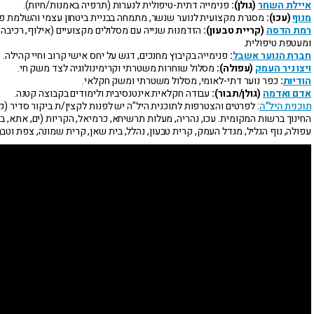
איילת השחר
(גולן):
פנימייה דתית-טיפולית לנערות (תרפיה באמנות/חיות).
מנוף
(עכו):
מסגרת מקצועית לנוער שנשר, מתמחה בבניית ביטחון עצמי והשלמת פע
רמת הדסה
(קריית טבעון):
הזדמנות שנייה עם מסלולים מקצועיים (אילוף, רכיבה,
ומעטפת טיפולית.
חברת הנוער אשבל
:
פנימייה בקיבוץ מחנכים, דגש על יחס אישי קרוב וחיי קהילה.
ויצו ניר העמק
(עפולה):
מסלול שוחרות משטרתי וקרימינולוגיה לצד משק חי.
הודיות
:
כפר נוער דתי-לאומי, מסלול משטרתי ומשק חקלאי.
אדם ואדמה
(גולן/תבור):
עבודה חקלאית אינטנסיבית ולימודים בקבוצה קטנה.
תוכנית היל"ה
: לפרטים והצטרפות לתוכנית היל"ה יש לפנות לקצין/ת ביקור סדיר (
החינוך ברשות המקומית. עכו, נהריה, מעלות תרשיחא, כרמיאל, הקריות (ים, אתא, בי
עפולה, נוף הגליל, מגדל העמק, קרית טבעון, נהלל, בית שאן, קרית שמונה, צפת וטבר