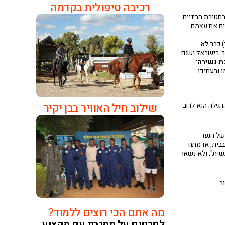
רכיבה טיפולית בקדמה
בחטיבת הביניים
ים את עצמם
) כבר לא
ר. בישראל ישנם
ת נשירה
:
 ובעתידו.
שילוב חיל האוויר בבן יקיר
גילה הוא לרוב
של הנער
בבית, או מתח
שית", ולא נשאר
ב.
מה אתם הכי רוצים ללמוד?
לפרטים על מסגרת עם מקצוע