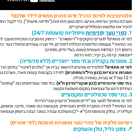
אלטרנטיבות לחינוך הרגיל: איזה פתרון מתאים לילד שלכם?
מערכת החינוך והרווחה מציעה היום מגוון פתרונות ("חליפה אישית"). כדי לקבל החל
להכיר את שלושת המסלולים העיקריים:
1.
כפרי נוער
ו
פנימיות
טיפוליות (מעטפת 24/7)
למי זה מתאים? לנערים הזקוקים ל"ריסטארט" – ניתוק מהסביבה הנוכחית ומעבר ל
מה המיוחד? מעטפת הוליסטית הכוללת לימודים, חיי חברה עשירים וטיפול רגשי. הדג
ביטחון דרך הצלחות מעשיות (שטח, בעלי חיים, ספורט).
דוגמאות:
קדמה, בן יקיר, רמת הדסה.
2. מסגרות בקהילה ובתי ספר ייחודיים (ללא פנימייה)
למי זה מתאים?
לתלמידים שרוצים להישאר בבית אך "הולכים לאיבוד" בתיכון הגדו
מסגרות ציבוריות (כגון היל"ה/מפתנים):
למידה בקבוצות קטנות מאוד, מערכת גמ
ל-12 שנו"ל או בגרות, באווירה מכילה.
בתי ספר אינטימיים (כגון אנקורי/תיכון ת"א):
בתי ספר שמרגישים כמו "קמפוס", 
העיניים ודגש על עצמאות במקום משמעת נוקשה.
3. בתי ספר טכנולוגיים ומקצועיים
למי זה מתאים? לנוער עם "ידיים חכמות" וכישרון טכני/יצירתי.
מה המיוחד? למידה מחוברת לחיים האמיתיים. מקצועות כמו סאונד, סייבר, אוטוטק,
וקולינריה. בחלק מהמסגרות (י"א-י"ב) משולבת עבודה בשכר הבונה ביטחון ועצמאות
רשימה חלקית של כפרי נוער ומסגרות תומכות (לפי אזורים)
📍 צפון: גליל, גולן והעמקים