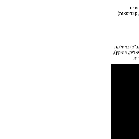
רים.
 קונדיטאות)
קב"ס) במחלקת
אליק, מוצקין),
יה.