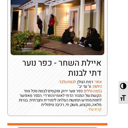
איילת השחר - כפר נוער
דתי לבנות
אזור:
רמת הגולן.
לבנות בלבד
.
מתג ניגודיות גבוהה
כיתות:
ט’ עד יב’.
בכמה מילים:
כפר נוער ירוק ומקסים לבנות מכל גווני
הקשת של המגזר הדתי לאומי והחרדי. הכפר מאפשר
מתג גודל גופן
לחוות מחדש תחושת הצלחה לימודית וחברתית. בגרות
מלאה, מקצוע, משק חי, רכיבה טיפולית
קרא עוד...