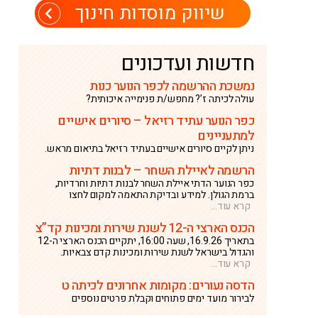
שיווק מוסדות חינוך
חדשות ועדכונים
נמשכת ההרשמה לכפר הנוער כנות
עולה לכיתה ז’? מחפש/ת פנימייה איכותית?
כפר הנוער עתיד רזיאל – סיורים אישיים
למתעניינים
ניתן לקיים סיורים אישיים בעתיד רזיאל בתיאום מראש.
הרשמה לאיילת השחר – לבנות דתיות
כפר הנוער הדתי איילת השחר לבנות דתיות וחרדיות,
ברמת הגולן. למידע ובדיקת התאמה למקום לחצו
קרא עוד…
הכנס הארצי ה-12 לשנת שירות ומכינות קד”צ
בתאריך 16.9.26, שעה 16:00, יתקיים הכנס הארצי ה-12
והגדול בישראל לשנת שירות ומכינות קדם צבאיות.
קרא עוד…
הדסה נעורים: מקומות אחרונים לכיתה ט
לבירור מועד ימים פתוחים וקבלת פרטים נוספים