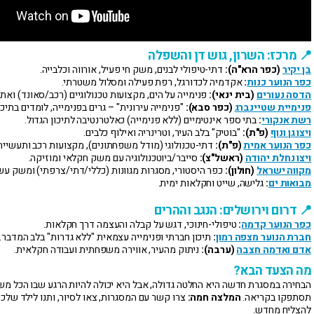
📍 מרכז: השרון, גוש דן והשפלה
בן יקיר
(כפר הרא"ה):
דתי-טיפולי לבנים, משק חי פעיל, אורווה וכלבייה.
כפר הנוער כנות
:
אקדמיה לכדורגל, רפת פעילה ומסלול משטרתי.
הדסה נעורים
(בית ינאי):
פנימייה על הים, מקצועות טכנולוגיים (רכב/סאונד) ואת
פנימיית שטיינברג
(כפר סבא):
"פנימייה עירונית" – גרים בפנימייה, לומדים בתיכו
רשת אנקורי
:
בתי ספר אינטימיים (ללא פנימייה) כאלטרנטיבה לתיכון הגדול.
ויצו גן ונוף
(פ"ת):
"בוטיק" בלב העיר, וטרינריה ואילוף כלבים.
כפר הנוער אמית
(פ"ת):
דתי-טכנולוגי (מודל משפחתונים), מקצועות רכב ותעשייה
ויצו נחלת יהודה
(ראשל"צ):
סייבר/ביוטכנולוגיה עם משק חקלאי ומוזיקה.
מקווה ישראל
(חולון):
כפר היסטורי, מסגרות מגוונות (כללי/דתי/צרפתי) ומשק עש
מבואות ים
:
גלישה, שייט וחקלאות ימית.
📍 דרום וירושלים: הנגב וההרים
כפר הנוער קדמה
:
טיפולי-חינוכי, דגש על קבלה והעצמה דרך חקלאות.
חברת הנוער מצפה רמון
:
תיכון חברתי ופנימייה עצמאית "ללא גדרות" בלב המדבר.
אדם ואדמה חצבה
(ערבה):
ניתוק מהעיר, אווירה משפחתית ועבודה חקלאית.
מה הצעד הבא?
הבחירה במסגרת חדשה היא החלטה גדולה, אבל היא יכולה להיות הרגע שבו הכל מש
תסתפקו בקריאה.
המלצה חמה:
צרו קשר עם המסגרות, צאו לסיור, ותנו לילד שלכם
להצליח מחדש.