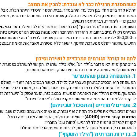
כשהמסגרת הרגילה כבר לא עובדת: להבין את המצב
זה לא קרה ביום אחד. בגן הכל עוד היה בסדר, בבית הספר היסודי הייתה הכלה, אבל 
הפער נפער. פתאום, הילד או הילדה שלכם, שפעם הלכו בשמחה לבית הספר, מוצא
נאבקים – לימודית, חברתית או רגשית.
חשוב שתדעו: המונח "נוער בסיכון" (או כפי שרבים מעדיפים לקרוא לו:
נוער בסיכוי
מתייחס רק לנערים ברחובות. ההגדרה התרחבה והיא נוגעת בבתים הנורמטיביים ביות
כ-350,000 ילדים ובני נוער המוגדרים במצבי סיכון שונים. ה"סיכון" הוא למעשה
סכנ
החשש שהנער ייפלט ממערכת החינוך, יישאר ללא מסגרת, ויאבד את האמונה בעצמו
למה זה קורה? הגורמים המרכזיים לנשירה וסיכון
ברוב המקומות, לא מדובר ב"ילד רע", אלא בילד שרע לו. הקושי להשתלב במסגרת הר
סימפטום לבעיה עמוקה יותר. הנה הגורמים העיקריים שאנו פוגשים:
1. המשפחה כעוגן שהתערער
המשפחה היא הבסיס לביטחון העצמי של כל ילד. כאשר הבסיס הזה רועד – העולם 
מתערער יחד איתו. טלטלות כמו גירושים קשים, אובדן של הורה, משבר כלכלי חריף 
מתמשך, גוזלים מהילד את האנרגיה הנפשית. במצב כזה, הנער עסוק ב"הישרדות רג
לו קשב ללימודים. הפנימייה משמשת במקרים אלו כ"אי של יציבות".
2. פערים לימודיים (והתסכול שביניהם)
נערים רבים בעלי אינטליגנציה תקינה ואף גבוהה, מוצאים את עצמם נכשלים שוב ושו
הפרעות קשב וריכוז (ADHD):
כשאינן מטופלות, הנער חווה את הכיתה כסבל.
לקויות למידה: גורמות לילד להרגיש "פחות טוב" מחבריו.
כשהפער גדל, התסכול הופך לייאוש, לבעיות משמעת או לויתור מוחלט.
3. בדידות חברתית ("הילד השקוף")