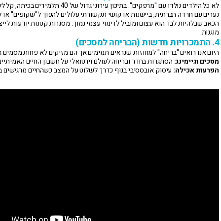
לא כל הילדים נולדו עם "מרפקים". בתיכון עירוני גדול של 40 ת
נערים עם חרדה חברתית, ביישנות או קושי תקשורתי עלולים להפוך ל"שקופים" או ל
הכאב שבלהיות לבד הוא עצום ומוביל לדימוי עצמי נמוך. מסגרות קטנות יודעות לייצ
מוגנות.
4. התמכרויות חדשות (הבריחה למסכים)
היום אנו רואים "בריחה" למחוזות שנראים תמימים אך הם מזיקים לא פחות מסמים או
מסכים וגיימינג:
הסתגרות בחדר ובריחה לעולם וירטואלי על חשבון החיים האמיתיים
הפרעות אכילה:
עיסוק אובססיבי בגוף כדרך לשלוט על המצב כשהחיים מרגישים ב