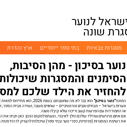
שראל לנוער
גרת שונה
מסגרות צבאיות
בתי ספר ייחודיים
ארץ נהדרת
נוער בסיכון - מהן הסיבות,
הסימנים והמסגרות שיכולות
להחזיר את הילד שלכם למסל
המונח
"נוער בסיכון"
הוא כבר לא מה שחשבתם. בשנת 2026, הוא מתי
ונערות בישראל – מבתים טובים ונורמטיביים – שחווים משבר, נשירה מבית הספר, ק
או התמודדות עם הפרעות קשב וריכוז שלא קיבלו מענה.
אם אתם מרגישים שהילד שלכם הולך לאיבוד, הגעתם למקום הנכון. כאן תבינו את ה
את רשימת המסגרות (פנימיות, כפרי נוער ובתי ספר) שיכולות להעניק לו הזדמנות 