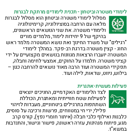
לימודי משטרה וביטחון - תכנית לימודים מרתקת לבגרות
מסלול לימודי משטרה וביטחון הוא מסלול לבגרות
מלאה עם הרחבה בסוציולוגיה, קרימינולוגיה
ולימודי משטרה. את שני הנושאים הראשונים,
בהיקף של 9 יחידות לימוד, מלמדים מורים
"רגילים" של משרד החינוך ואת נושא המשטרה מלמד ראש
החוג - קצין משטרה בדרגת רב-פקד. במהלך לימודי
המשטרה יועברו הרצאות מגוונות בנושאים מקצועיים על ידי
קציני משטרה. תלמדו על החוקים, אמצעי לחימה וחבלה,
תפקידי המשטרה ועוד הרבה מאוד נושאים להרחבה כגון –
בילוש, ניווט, שדאות, לילה ועוד.
פעילות מעשית-אתגרית
לצד הלימודים האקדמיים, החניכים יוצאים
לפעילות שטח חווייתית ומאתגרת, הכוללת
השתתפות בתרגילים ביטחוניים, מעבדות לזיהוי
פלילי, ירי חי במטווחים, פרשות ורכיבה על סוסים,
כלבנות ואילוף כלבי חבלה (איתור חומרי נפץ), קורס קרב
מגע, פיתוח מנהיגות, עזרה ראשונה, פישור וגישור, והתנדבות
במשא"ז.