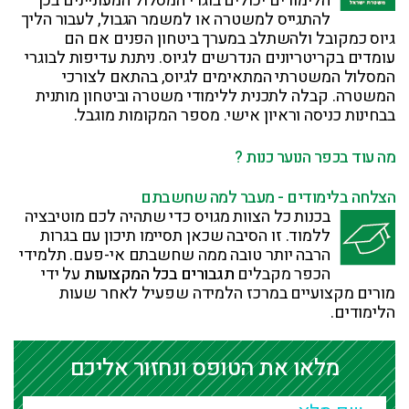
הלימודים יכולים בוגרי המסלול המעוניינים בכך
להתגייס למשטרה או למשמר הגבול, לעבור הליך
גיוס כמקובל ולהשתלב במערך ביטחון הפנים אם הם
עומדים בקריטריונים הנדרשים לגיוס. ניתנת עדיפות לבוגרי
המסלול המשטרתי המתאימים לגיוס, בהתאם לצורכי
המשטרה. קבלה לתכנית ללימודי משטרה וביטחון מותנית
בבחינות כניסה וראיון אישי. מספר המקומות מוגבל.
מה עוד בכפר הנוער כנות ?
הצלחה בלימודים - מעבר למה שחשבתם
בכנות כל הצוות מגויס כדי שתהיה לכם מוטיבציה
ללמוד. זו הסיבה שכאן תסיימו תיכון עם בגרות
הרבה יותר טובה ממה שחשבתם אי-פעם. תלמידי
הכפר מקבלים
תגבורים בכל המקצועות
על ידי
מורים מקצועיים במרכז הלמידה שפעיל לאחר שעות
הלימודים.
מלאו את הטופס ונחזור אליכם