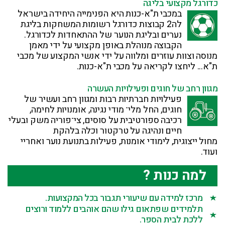
כדורגל מקצועי בליגה
במכבי ת"א-כנות היא הפנימייה היחידה בישראל
לה2 קבוצות כדורגל רשומות המשחקות בליגת
נערים ובליגת הנוער של ההתאחדות לכדורגל.
הקבוצה מנוהלת באופן מקצועי על ידי מאמן
מנוסה וצוות עוזרים ומלווה על ידי אנשי המקצוע של מכבי
ת"א... ליחצו לקריאה על מכבי ת"א-כנות.
מגוון רחב של חוגים ופעילויות העשרה
פעילויות חברתיות רבות ומגוון רחב ועשיר של
חוגים, החל מלי־ מודי נגינה, אומנויות לחימה,
רכיבה ספורטיבית על סוסים, צי־פוריה משק ובעלי
חיים ונהיגה על טרקטור וכלה בלהקת
מחול ייצוגית, לימודי אומנות, פעילות בתנועת נוער ואחריי
ועוד.
למה כנות ?
מרכז למידה עם שיעורי תגבור בכל המקצועות.
תלמידים שפתאום גילו שהם אוהבים ללמוד ורוצים
ללכת לבית הספר.