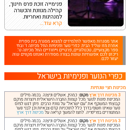
פנימייה זוכת פרס חינוך,
קהילה מגוונת והכשרה
למנהיגות ואחריות.
קרא עוד...
אתר מסגרות מאפשר לתלמידים למצוא מסגרת בית ספרית
אחרת מזו שליד הבית: כפרי נוער ופנימיות החל מכיתה ז’ ובתי
ספר מקצועיים, טכנולוגיים, פרטיים וייחודיים החל מכיתה ט’.
ריכזנו לכם אפשרויות שונות בצורה מסודרת ואנחנו מקווים שזה
יעזור לכם.
כפרי הנוער ופנימיות בישראל
מכינות חצי שנתיות
3 מכינות דרך ארץ
מקום:
כמהין, אשלים וניצנה. בכמה מילים:
המכינות פונות לנוער מכל קצוות החברה הישראלית ויוצרות מרקם
קבוצתי המשקף את “עם ישראל” על גווניו הרבים. ניתן דגש לגיוס
נוער שאינו חשוף בדרך כלל לתוכניות קדם-צבאיות וכן לבני נוער
המתגוררים בפריפריה. לחצו להמשך קריאה על
מכינות דרך ארץ
3 מכינות דרך ארץ
מקום:
כמהין, אשלים וניצנה. בכמה מילים:
המכינות פונות לנוער מכל קצוות החברה הישראלית ויוצרות מרקם
קבוצתי המשקף את “עם ישראל” על גווניו הרבים. ניתן דגש לגיוס