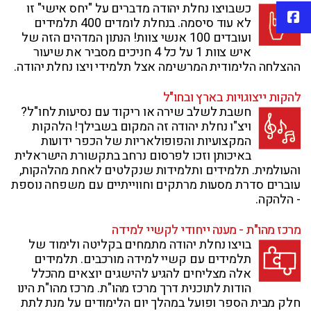
כשבויצו נחלת יהודה מדברים על "יחס אישי" זו
פייסבוק
לא עוד סיסמה. בנחלת לומדים 400 תלמידים
ועובדים 100 אנשי צוות! הנתון המדהים הזה של
איש צוות 1 על כל 4 חניכים מסביר את שיעור
ההצלחה הלימודית המרשימה אצל תלמידי ויצו נחלת יהודה.
להקות ייצוגויות בארץ ובחו"ל
חשבת לשלב שירה או ריקוד עם נסיעות לחו"ל?
ויצ"ו נחלת יהודה זה המקום בשבילך! הלהקות
המקצועיות והפופולאריות של הכפר ידועות
באיכותן וזכו לפרסום נרחב בתקשורת הישראלית
והעולמית. תלמידים ותלמידות שנקלטים לאחת מהלהקות,
עוברים סדרת מסעות מרתקים וחווייתיים עם משפחה נוספת
- הלהקה.
מרכז מהו"ת - מענה ייחודי לקשיי למידה
בויצו נחלת יהודה מתמחים בקליטה ולימוד של
תלמידים עם קשיי למידה מורכבים. תלמידים
אלה מצליחים להגיע להישגים יוצאים מהכלל
הודות לתוכנית דרך מרכז מהו"ת. מרכז מהו"ת הינו
חלק מבית הספר ופועל במהלך יום הלימודים על מנת לתת