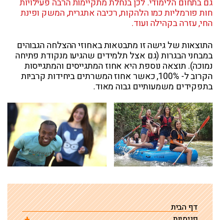
גם בתחום הלימודי. לכן בנחלת מתקיימות הרבה פעילויות
חות פורמליות כמו הלהקות, רכיבה אתגרית, המשק ופינת
החי, עזרה בקהילה ועוד.
התוצאות של גישה זו מתבטאות באחוזי ההצלחה הגבוהים
במבחני הבגרות (גם אצל תלמידים שהגיעו מנקודת פתיחה
נמוכה). תוצאה נוספת היא אחוז המתגייסים והמתגייסות
הקרוב ל- 100%, כאשר אחוז המשרתים ביחידות קרביות
בתפקידים משמעותיים גבוה מאוד.
דף הבית
פנימיות