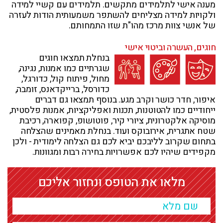
מענה אישי לתלמידים מתקשים. תלמידים עם קשיי למידה
ולקויות למידה מצליחים להשתפר משמעותית הודות לעזרה
של אנשי צוות מרכז מהו"ת שזו התמחותם.
חוגים, העשרה וביטוי אישי
בנחלת תמצאו חוגים
שגרתיים כמו אמנות, נגינה,
מחול, פיתוח קול, כדורגל,
כדורסל, ברייקדאנס, זומבה,
איפור, חדר כושר וקרב מגע. בנוסף תמצאו גם דברים
ייחודיים כמו להטוטנות, תכנות ואפליקציות, אמנות פלסטית,
מוסיקה אלקטרונית, ציורי קיר, פוטושופ, קפוארה, רכיבת
שטח אתגרית, אירובוקס ועוד. בנחלת מאמינים שהצלחה
בתחום שקרוב לליבכם יביא לכם גם הצלחה לימודית - ולכן
מקפידים שיהיו לכם אפשרויות בחירה רבות ומגוונות.
מלאו את הטופס ונחזור אליכם