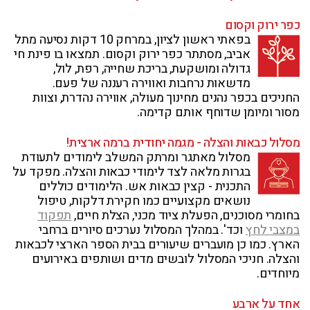
כפר ירוק וקסום
בפאתי ראשון לציון, במרחק 10 דקות נסיעה מתל
אביב, מסתתר כפר ירוק וקסום. תמצאו בו פינת חי
גדולה ומושקעת, בריכת שחייה, רפת, לול,
מדשאות נרחבות ואווירה רעננה של פעם.
החניכים בכפר נהנים מחינוך מעולה, אווירה נהדרת, וצוות
מסור ומיומן שדוחף אותם קדימה.
מסלול כבאות והצלה - מגמה יחודית ברמה ארצית!
מסלול מאתגר ומרתק המשלב לימודים לתעודת
בגרות מלאה לצד לימודי כבאות והצלה. מפקד על
התכנית - קצין כבאות אש. הלימודים כוללים
נושאים מקצועיים כמו חקירת דלקות, טיפול
בחומרי מסוכנים, הפעלת ציוד מכני, הצלת חיים,
תפקוד
במצבי לחץ
וכד'. במהלך המסלול נערכים סיורים ברחבי
הארץ. כמו כן מועברים שיעורים בבית הספר הארצי לכבאות
והצלה. חניכי המסלול לובשים מדים ושותפים באירועים
מיוחדים.
אחד על ארבע