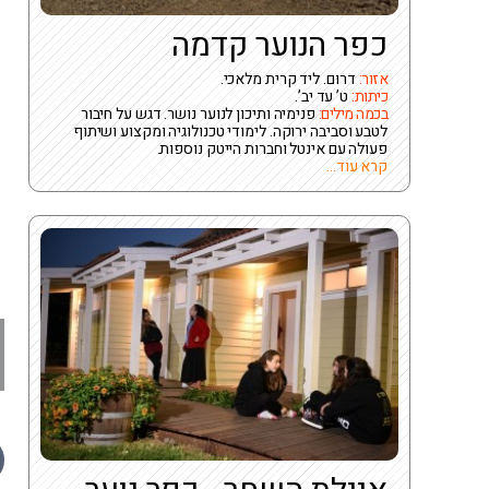
כפר הנוער קדמה
אזור:
דרום. ליד קרית מלאכי.
כיתות:
ט’ עד יב’.
בכמה מילים:
פנימיה ותיכון לנוער נושר. דגש על חיבור
לטבע וסביבה ירוקה. לימודי טכנולוגיה ומקצוע ושיתוף
פעולה עם אינטל וחברות הייטק נוספות.
קרא עוד...