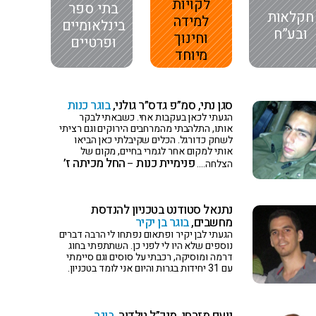
לקויות
בתי ספר
חקלאות
למידה
בינלאומיים
ובע”ח
וחינוך
ופרטיים
מיוחד
סגן נתי, סמ”פ גדס”ר גולני,
בוגר כנות
הגעתי לכאן בעקבות אחי. כשבאתי לבקר
אותו, התלהבתי מהמרחבים הירוקים וגם רציתי
לשחק כדורגל. הכלים שקיבלתי כאן הביאו
אותי למקום אחר לגמרי בחיים, מקום של
פנימיית כנות
החל מכיתה ז’
הצלחה….
–
נתנאל סטודנט בטכניון להנדסת
מחשבים,
בוגר בן יקיר
הגעתי לבן יקיר ופתאום נפתחו לי הרבה דברים
נוספים שלא היו לי לפני כן. השתתפתי בחוג
דרמה ומוסיקה, רכבתי על סוסים וגם סיימתי
עם 31 יחידות בגרות והיום אני לומד בטכניון.
נועם מזרחי, מנכ”ל טלדור,
בוגר