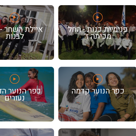
פנימיית כנות - החל
איילת השחר - 
מכיתה ז'
לבנות
כפר הנוער קדמה
כפר הנוער ה
נעורים