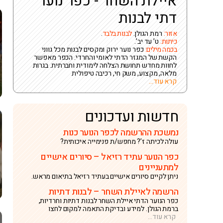
איילת השחר - כפר נוער
דתי לבנות
אזור:
רמת הגולן.
לבנות בלבד
.
כיתות:
ט’ עד יב’.
בכמה מילים:
כפר נוער ירוק ומקסים לבנות מכל גווני
הקשת של המגזר הדתי לאומי והחרדי. הכפר מאפשר
לחוות מחדש תחושת הצלחה לימודית וחברתית. בגרות
מלאה, מקצוע, משק חי, רכיבה טיפולית
קרא עוד...
חדשות ועדכונים
נמשכת ההרשמה לכפר הנוער כנות
עולה לכיתה ז’? מחפש/ת פנימייה איכותית?
כפר הנוער עתיד רזיאל – סיורים אישיים
למתעניינים
ניתן לקיים סיורים אישיים בעתיד רזיאל בתיאום מראש.
הרשמה לאיילת השחר – לבנות דתיות
כפר הנוער הדתי איילת השחר לבנות דתיות וחרדיות,
ברמת הגולן. למידע ובדיקת התאמה למקום לחצו
קרא עוד...