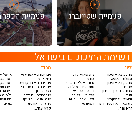
פנימיית שטיינברג
פנימיית הכפר ה
רשימת התיכונים בישראל
פון
מרכז
ור עקיבא – תיכון
בית שאן – מרכז חינוך
אבן יהודה – אמריקאי
אריאל – 
כנולוגי האופק
אורט
בינלאומי
באר יעקב
ור עקיבא – תיכון
גרנות – גליל מערבי
אור יהודה – ברנקו וייס
באר יעקב
תידים
גשר הזיו – סולם צור
אור יהודה – דמוקרטי
בית חשמו
ורט השומרון – תיכון
דפנה – הר וגיא
בלב השרון
בית עובד
זורי
הרדוף – ולדורף
אור יהודה – יובלים
בי”ס בטב
לי-עד – דמוקרטי
זכרון יעקב – קשת
אורט חי”א – תל נוף
בית שמש 
ית שאן – אורט אמירים
דמוקרטי
אורנית – אורנית
בת ים – 
רא עוד...
קרא עוד...