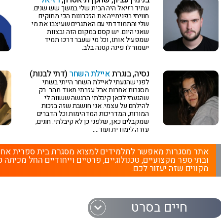
עתיד רזיאל היה הבית שלי במשך שש שנים.
חוויתי בפנימייה את הזכרונות הכי מתוקים
שלי והתמודדתי עם האתגרים שעיצבו את מי
שאני היום. יש קסם במקום הזה ובצוות
שמפעיל אותו, וכל מי שעבר דרכו תמיד
ישמור לו פינה קטנה בלב.
נסיה, בוגרת
איילת השחר
(דתי לבנות)
לפני שהגעתי לאיילת השחר הייתי בשתי
מסגרות אחרות אבל עזבתי מאוד מהר. רק
שהגעתי לכאן קיבלתי הרגשה ששווה לי
להילחם על עצמי. אני חושבת שזה בזכות
המורות, המדריכות המדהימות וכל הדברים
שמקבלים כאן, שלפני כן לא קיבלתי. חוגים,
עזרה לימודית ועוד….
אתר מסגרות מאפשר לתלמידים למצוא מסגרת בית ספרית אחרת מ
ובתי ספר מקצועיים, טכנולוגיים, פרטיים וייחודיים החל מכיתה ט
מקווים שזה יעזור לכם.
חיים בסרט