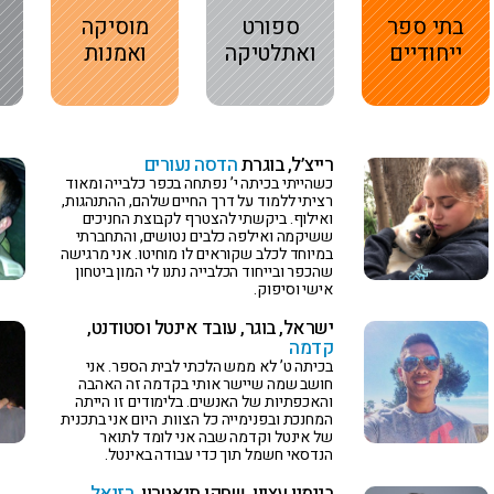
בתי ספר
ספורט
מוסיקה
ייחודיים
ואתלטיקה
ואמנות
רייצ’ל, בוגרת
הדסה נעורים
כשהייתי בכיתה י’ נפתחה בכפר כלבייה ומאוד
רציתי ללמוד על דרך החיים שלהם, ההתנהגות,
ואילוף. ביקשתי להצטרף לקבוצת החניכים
ששיקמה ואילפה כלבים נטושים, והתחברתי
במיוחד לכלב שקוראים לו מוחיטו. אני מרגישה
שהכפר ובייחוד הכלבייה נתנו לי המון ביטחון
אישי וסיפוק.
ישראל, בוגר, עובד אינטל וסטודנט,
קדמה
בכיתה ט’ לא ממש הלכתי לבית הספר. אני
חושב שמה שיישר אותי בקדמה זה האהבה
והאכפתיות של האנשים. בלימודים זו הייתה
המחנכת ובפנימייה כל הצוות. היום אני בתכנית
של אינטל וקדמה שבה אני לומד לתואר
הנדסאי חשמל תוך כדי עבודה באינטל.
בנימין עציון, שחקן תיאטרון,
רזיאל