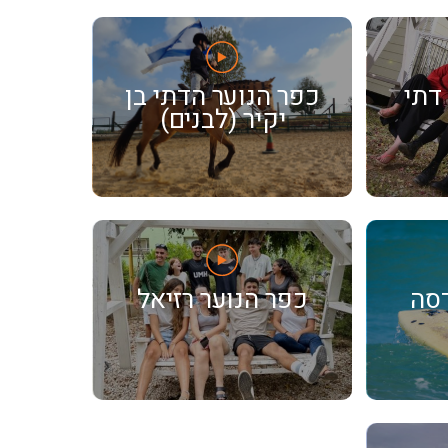
דתי
כפר הנוער הדתי בן
יקיר (לבנים)
דסה
כפר הנוער רזיאל