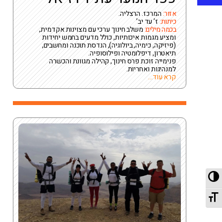
אזור:
המרכז. הרצליה.
כיתות:
ז’ עד יב’
בכמה מילים:
משלב חינוך ערכי עם מצוינות אקדמית,
ומציע מגמות איכותיות, כולל מדעים בחמש יחידות
(פיזיקה, כימיה, ביולוגיה), הנדסת תוכנה ומחשבים,
תיאטרון, דיפלומטיה ופילוסופיה.
פנימייה זוכת פרס חינוך, קהילה מגוונת והכשרה
למנהיגות ואחריות.
קרא עוד...
מתג ניגודיות גבוהה
מתג גודל גופן