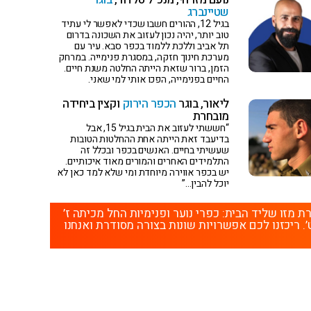
שטיינברג
בגיל 12, ההורים חשבו שכדי לאפשר לי עתיד
טוב יותר, יהיה נכון לעזוב את השכונה בדרום
תל אביב וללכת ללמוד בכפר סבא. עיר עם
מערכת חינוך חזקה, במסגרת פנימייה. במרחק
הזמן, ברור שזאת הייתה החלטה משנת חיים.
החיים בפנימייה, הפכו אותי למי שאני.
ליאור, בוגר
הכפר הירוק
וקצין ביחידה
מובחרת
“חששתי לעזוב את הבית בגיל 15, אבל
בדיעבד זאת הייתה אחת ההחלטות הטובות
שעשיתי בחיים. האנשים בכפר ובכלל זה
התלמידים האחרים והמורים מאוד איכותיים.
יש בכפר אווירה מיוחדת ומי שלא למד כאן לא
יוכל להבין…”
זו שליד הבית: כפרי נוער ופנימיות החל מכיתה ז’
’. ריכזנו לכם אפשרויות שונות בצורה מסודרת ואנחנו