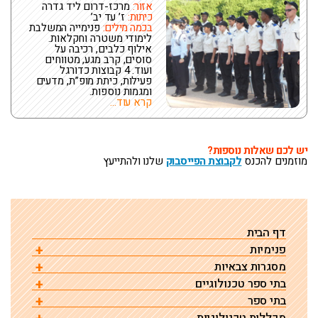
אזור:
מרכז-דרום ליד גדרה
כיתות:
ז’ עד יב’
בכמה מילים:
פנימייה המשלבת
לימודי משטרה וחקלאות.
אילוף כלבים, רכיבה על
סוסים, קרב מגע, מטווחים
ועוד. 4 קבוצות כדורגל
פעילות, כיתת מופ”ת, מדעים
ומגמות נוספות.
קרא עוד...
יש לכם שאלות נוספות
?
מוזמנים להכנס
לקבוצת הפייסבוק
שלנו ולהתייעץ
דף הבית
פנימיות
מסגרות צבאיות
אורט יד ליבוביץ – פנימיה אחרת
בתי ספר טכנולוגיים
אורט ימי אשדוד – קציני ים
אשל הנשיא
פנימיית אורט נתניה – תיאטרון | כפר נוער
בתי ספר
בית ספר טכנולוגי
קציני ים עכו
שייט- אורט ימי אשדוד
פנימיית כדורי
אשל הנשיא – מגמות לימוד
פנימיית אורט נתניה – מגמות