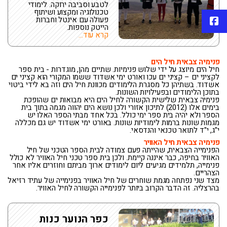
לטבע וסביבה ירוקה. לימודי
טכנולוגיה ומקצוע ושיתוף
פייסבוק
פעולה עם אינטל וחברות
הייטק נוספות.
קרא עוד...
פנימיה צבאית חיל הים
חיל הים מיוצג על ידי שלוש פנימיות. שתיים מהן, מוגדרות - בית ספר
לקציני ים – קציני ים עכו ואורט ימי אשדוד ששמו המקורי הוא קציני ים
אשדוד. בשתיהן כל מסגרת הלימודים מכוונת חיל הים וזה בא לידי ביטוי
בתוכן הלימודים ובפעילויות השונות.
פנימיה צבאית שלישית הקשורה לחיל הים היא מבואות ים שהופכת
בימים אלו (2012) לתיכון אזורי ולכן נושא הים יהווה מגמה בתוך בית
הספר ולא יהיה בית ספר ימי כולל. בכל אחד מבתי הספר האלו יש
מגמות שונות ברמות לימודיות שונות. באורט ימי אשדוד יש גם מכללה
י"ג, י"ד לתואר טכנאי והנדסאי.
פנימיה צבאית חיל האוויר
הפנימייה הצבאית, שהייתה פעם צמודה לבית הספר הטכני של חיל
האוויר בחיפה, כבר איננה קיימת. ולכן בית ספר טכני חיל האוויר לא כולל
פנימייה, תלמידים מגיעים ליום לימודים ארוך מביתם וחוזרים אליו אחר
הצהריים.
מצד שני נפתחה מגמת שוחרים של חיל האוויר בפנימייה של עתיד רזיאל
בהרצליה. זה הדבר הקרוב ביותר לפנימייה הקשורה לחיל האוויר.
כפר הנוער כנות