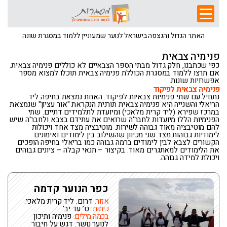
האתר הגדול והנצפה בישראל לנוער שמעוניין ללמוד במסגרת שונה
פנימיה צבאית
כפי שכתבנו, חלק גדול מבתי הספר הצבאיים לא כוללים פנימיה צבאית.
אם תרצו ללמוד במסגרת הכוללת פנימיה צבאית תוכלו למצוא מספר
אפשרויות שונות.
פנימיה צבאית לפיקוד
נתחיל עם שתי פנימיות צבאיות לפיקוד. האחת נמצאת בחיפה ליד
הריאלי והשנייה היא פנימיה צבאית תורנית הנקראת "אור עציון" שנמצאת
במרכז שפירא (ליד קרית מלאכי) ומיועדת לתלמידים דתיים. שתי
הפנימיות הללו מיועדות לחבר'ה שרואים את עתידם בצבא ולחבר'ה שיש
להם מוטיבציה מאוד גבוהה לשירות. מוטיבציה מצד אחד ויכולות
לימודיות גבוהות מצד שני מכיוון שהשילוב בין לימודים ואימונים
הקשורים לצבא לבין לימודים ברמה גבוהה כמו בריאלי בחיפה הופכים
את הלימודים למאתגרים מאוד. בקיצור – תנאי קבלה – ציונים גבוהים
ויכולת למידה גבוהה.
כפר הנוער קדמה
אזור:
דרום. ליד קרית מלאכי.
כיתות:
ט’ עד יב’.
בכמה מילים:
פנימיה ותיכון
לנוער נושר. דגש על חיבור