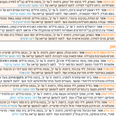
נוה הדסה
אזור:
ופעילויות. כיתה ללקויי למידה. לחצו להמשך קריאה על
כפר הנוער נווה הדסה
עיינות
אזור:
ליד ראשון לציון-נס ציונה, כיתות: ט’ עד יב’, בכמה מילים: בעיינות שמים דגש על
בשם תבלין. לימודי תקשורת , רפואה ועוד. לחצו להמשך קריאה על
כפר הנוער עיינות
עין גדי
אזור:
ים המלח, בקיבוץ עין גדי, כיתות: ז’ עד יב’, בכמה מילים: פנימיה קטנה באחד מנופ
הספר. עבודה במשק ופעילות בתנועת נוער. לחצו להמשך קריאה על
פנימיית עין גדי
עין כרמית
אזור:
ירושלים כיתות: ז’ עד יב’, בכמה מילים: הסיסמה כאן היא פנימיה קטנה, משפחה 
האזורי עין כרם וכן בבי”ס למדעים ואמנויות לחניכים שהתקבלו אליו מראש. לחצו להמשך קרי
ויצו הדסים
אזור:
השרון, אבן יהודה, כיתות: ז’ עד יב’, בכמה מילים: כפר נוער הכולל בית ספר ת
חוגים, מרכז למידה, חונכות אישית ועוד. לחצו להמשך קריאה על
ויצו הדסים
פון
איילת השחר (דתי לבנות)
אזור:
רמת הגולן. מושב יונתן, כיתות: ט’ עד יב’, בכמה מילים: פנימיה 
חוגים ומעורבות בקהילה. אחוז זכאות גבוה לבגרות. לחצו להמשך קריאה על
כפר הנוער איילת
בן יקיר
אזור:
עמק חפר, בכפר הרואה (ליד חדרה), כיתות: ח’ עד יב’, בכמה מילים:
פנימיה דתית לב
אפשרות ללימודי המשך לתואר הנדסאי יג’-יד’. לחצו להמשך קריאה על
כפר הנוער בן יקיר
ימין אורד
אזור:
הכרמל, ליד עין הוד, כיתות: ט’ עד יב’, בכמה מילים: כפר נוער דתי רב תרבותי
תקשוב בשיתוף יחידת מודיעין צבאית ועוד. לחצו להמשך קריאה על
ימין אורד
הדסה נעורים
אזור:
בית ינאי-צפונית לנתניה, כיתות: ט’ עד יב’, בכמה מילים:
מיקום מרהיב
מעל אח
מכללה טכנולוגית ללימודי המשך. בנעורים פועל מרכז אלתלטיקה לבני נוער. לחצו להמשך ק
הודיות (דתי)
אזור:
גליל תחתון, ליד צומת גולני, כיתות: ז’ עד יב’, בכמה מילים: פנימייה דתי
ייחודי לחיזוק הקשר בין מורים לחניכים. לחצו להמשך קריאה על
כפר הנוער הודיות
אלוני יצחק
אזור:
חדרה, סמוך לבנימינה וגבעת עדה, כיתות: ז’ עד יב’, בכמה מילים: רוב תלמי
מוסיקה ייחודית, פרוייקט נעל”ה ועוד. לחצו להמשך קריאה על
כפר הנוער אלוני יצחק
כדורי
אזור:
גליל תחתון. ליד כפר תבור, כיתות: ז’ עד יב’, בכמה מילים: בית ספר ניסויי רב תר
טכנולוגית. זהו תיכון מקיף אזורי גדול ולצידו פנימייה. לחצו להמשך קריאה על
פנימיית כדורי
כפר גלים
אזור:
חוף הכרמל מדרום לחיפה, כיתות: ז’ עד יב’, בכמה מילים: בית ספר אזורי, פנימיה
אזורי, מרכז מוסיקה, פרויק צהל”ב למנהיגות ועוד. לחצו המשך קריאה על כ
פר גלים