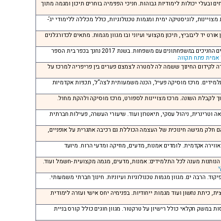
ים ובעלי יכולות לימודיות גבוהות. חניכי הפנימיה בוחרים תיכון ומגמה מתוך
 מצויינות, לוגיסטיקה ימית ומגמות טכנולוגיות, כולל מכללה ללימודי יג’-
אורט יד ליבוביץ, תיכון מקצועי ועיוני ובו מגוון מגמות. מתאים לכדורגלנים
פתח תקווה, כיתות: ז’ עד יב’, בכמה מילים: פנימייה ייחודית בה גרים החניכים במשפחתונים עם משפחות. בשנת 2017 נחנך בכפר בית הספר
אמית פתח תקווה
גודה לקידום החינוך ששמה לה למטרה לצמצם פערים בין פריפריה למרכז על
התלמידים. מרכז מוסיקה פעיל, הכנה משמעותית לצה”ל, תכניות אקדמיות
חינוך לקבלת השונה. מרכז מצויינות לספורט, מרכז מוסיקה ולהקת מחול.
ואה וטרינרית, ניהול עסקי, תיאטרון ועוד. שיעורי העשרה, פעילות חברתית
ר הם חלק מגישה חינוכית של העצמה הכוללת גם רכיבה אתגרית על אופניים,
 אווירה אקדמית. לומדים אמנות, מדעים, מוזיקה ומדעי הרוח. מיועד
מות הנותנות מענה לכל התלמידים: אמנות, מדעים, מגמה מקצועית -חשמל ועוד.
י
יקוד. הרבה ים. מגוון מגמות טכנולוגיות ועיוניות. חינוך חברתי משמעותי.
ית, כיתת נחשון ועוד מגמות ייחודיות. בפנימיה יחס אישי ועזרה לימודית
סות במשק חקלאי כולל רישיון על טרקטור. מגוון חוגים כולל קורס בניית