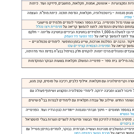
יוניות ומקצועיות – אוטוטק, אמנות, חקלאות, מחשבים, פיזיקה ועוד. כיתות
ה. מגוון מגמות – ביוטכנולוגיה, חקלאות, הנדסת תוכנה. כיתת מופ”ת. העצמה
 שפיה
ש שנתי גדול ופנימייה. בבית הספר האזורי לומדים תלמידים מיישובי
פנימיית ויצו נהלל
עמק יזרעאל. ליד עפולה, כיתות: ז’ עד יב’, בכמה מילים: כולל בית ספר שש שנתי ובו למעלה מ-1,000 תלמידים בחטיבת הביניים ובחטיבה עליונה – חלקם
 ועוד לחצו להמשך קריאה על
כפר הנוער ניר העמק
ופיקוד. הרבה ים: הפלגות אורכות, שייט בזמן החופשי. לימודים טכנולוגיים –
להמשך קריאה על
הפנימיה הצבאית קציני ים עכו
עובדים ומנהלים מרכז יזמות. לוקחים חלק בטיפול בבע”ח בפינת החי מדהימה,
 בכמה מילים: בית ספר – פנימייה המשלב חקלאות בשעות הבוקר המוקדמות
רה וקרימינולוגיה עם חקלאות. אילוף כלבים, רכיבה על סוסים, קרב מגע,
 חיבור לטבע וסביבה ירוקה. לימודי טכנולוגיה ומקצוע ושיתוף פעולה עם
ן השומר החדש. שילוב של עבודה חקלאית עם לימודים לבגרות בבי”ס שיטים.
ת במספר תחומים – חינוך חברתי ומגמות ייחודיות כגון הרדיו ועוד. הפנימייה
של הנשיא
. פנימיה הצמודה לתיכון נופי הבשור ומיועדת לנערים ונערות בעלי פוטנציאל
 ביכורים
ופנימייה המשלבים מנהיגות ועשייה חברתית. בבוקר, לומדים בתיכון מטייל עם
להמשך קריאה על
חברת הנוער במצפה רמון