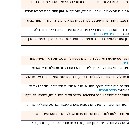
השרון, ליד קיבוץ תל יצחק, כיתות: ז’ עד יב’, בכמה מילים: בבי”ס למידה בקבוצות קטנות עד 20 תלמידים והיעד בגרות לכל תלמיד. מרכז למידה, חוגים
 המקום בו תמצא את עצמך – אמנות, מוסיקה, משחק ועוד. מרכז למידה ייחודי
י הטבע הייחודיים והיפים בעולם. פנימיה עם אופי קיבוצי ומגוון מגמות בבית
גדולה. ואכן עין כרמית היא פנימיה אינטימית וקטנה. הלימודים בבי”ס
אה על
פנימיית עין כרמית
יכון אזורי לתושבי הסביבה ופנימיה. מספר מגמות רב בתיכון, בפנימיה מגוון
חינוכית-טיפולית דתית לבנות. מקום פסטורלי ושקט. יחס מאוד אישי, מגוון
 השחר
נים
. שיתוף עם חיל האוויר. לימודים לקראת בגרות טכנולוגית + מקצוע.
 עם מסלולים ייעודיים לעולים מצרפת, חבר המדינות, אתיופיה וברזיל. מסלול
ד החופים היפים בארץ. מגוון מגמות: מכונאות רכב, אלקטרוניקה ועוד וכן
ריאה על
הדסה נעורים
ת המשלבת לימודי משטרה וחקלאות. רכיבה על סוסים, חוגים, ספורט ופרוייקט
די הכפר הם חניכי הפנימיה. יום בשבוע מוקדש לעבודה במשק החקלאי. מגמת
בותי. חינוך לסובלנות. מגוון מגמות עצום הכולל מגמות מקצועיות ומכללה
 ומכללה טכנולוגית. מגוון חוגים, מרכזי חדשנות סביבתית, כדורגל, רדיו