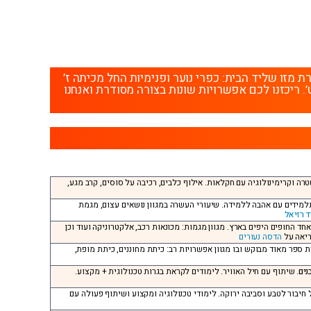
זו שליד הבית: כפרי נוער ופנימיות החל מכיתה ז’
’. ריכזנו לכם אפשרויות שונות בצורה מסודרת ואנחנו
רה וקרימינולוגיה עם חקלאות. אילוף כלבים, רכיבה על סוסים, קרב מגע,
לתלמידים עם אהבה ללמידה. שיעורי העשרה במגוון נושאים עצום, מגמת
ד רזיאל
אחד החופים היפים בארץ. מגוון מגמות: מכונאות רכב, אלקטרוניקה ועוד וכן
ריאה על
הדסה נעורים
ית ספר מאוד מבוקש ובו מגוון אפשרויות רב: כיתת מחוננים, כיתת מופת,
נים
. שיתוף עם חיל האוויר. לימודים לקראת בגרות טכנולוגית + מקצוע.
 חיבור לטבע וסביבה ירוקה. לימודי טכנולוגיה ומקצוע ושיתוף פעולה עם