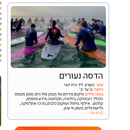
פ
כ
ש
ה
ל
נ
כ
ו
פ
פ
ע
ה
הדסה נעורים
אזור:
השרון. ליד בית ינאי.
כיתות:
ט’ עד יב’.
בכמה מילים:
מיקום מדהים על מצוק מול הים. מגוון מגמות
הכולל: רובוטיקה, ביולוגיה, חקלאות, מידע ונתונים,
קולנוע.. אילוף, טיפול ושיקום כלבים, מרכז אתלטיקה,
גלישת גלים, משק חי ענק.
קרא עוד...