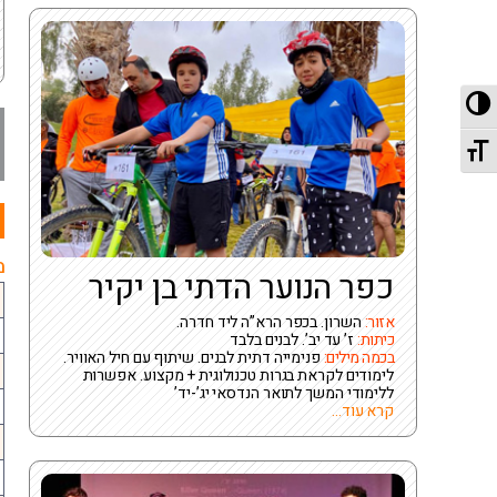
מתג ניגודיות גבוהה
מתג גודל גופן
מ
כפר הנוער הדתי בן יקיר
אזור:
השרון. בכפר הרא”ה ליד חדרה.
כיתות:
ז’ עד יב’. לבנים בלבד
בכמה מילים:
פנימייה דתית לבנים. שיתוף עם חיל האוויר.
לימודים לקראת בגרות טכנולוגית + מקצוע. אפשרות
ללימודי המשך לתואר הנדסאי יג’-יד’
קרא עוד...