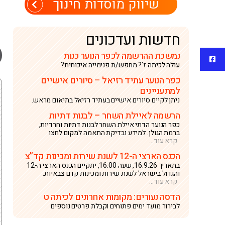
שיווק מוסדות חינוך
חדשות ועדכונים
נמשכת ההרשמה לכפר הנוער כנות
פייסבוק
עולה לכיתה ז’? מחפש/ת פנימייה איכותית?
כפר הנוער עתיד רזיאל – סיורים אישיים
למתעניינים
ניתן לקיים סיורים אישיים בעתיד רזיאל בתיאום מראש.
הרשמה לאיילת השחר – לבנות דתיות
כפר הנוער הדתי איילת השחר לבנות דתיות וחרדיות,
ברמת הגולן. למידע ובדיקת התאמה למקום לחצו
קרא עוד...
הכנס הארצי ה-12 לשנת שירות ומכינות קד”צ
בתאריך 16.9.26, שעה 16:00, יתקיים הכנס הארצי ה-12
והגדול בישראל לשנת שירות ומכינות קדם צבאיות.
קרא עוד...
הדסה נעורים: מקומות אחרונים לכיתה ט
לבירור מועד ימים פתוחים וקבלת פרטים נוספים