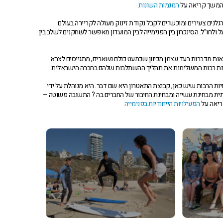
 להמשך קריאה על
המגמות השונות
רגלנים צעירים ומוכשרים לקבל נקודת זינוק מעולה לקריירה בעולם
 ולחו”ל. הסינכרון בין הפנימייה לבין המועדון מאפשר לשחקנים לשלב בין
אות מדברות בעד עצמן מכיוון שכמעט כולם נשארים, מתגייסים לצבא
לויות רבות המשלימות את תהליך ההשתלבות שלהם בחברה הישראלית.
ילויות הרבות שיש כאן, קבוצת התאטרון היא שם דבר. היא מנוהלת על ידי
ית מבחינת עשייה ומבחינת החיבור של החברים בה ? התשובה פשוטה –
ריאה על
הפעילויות הייחודיות בפנימייה