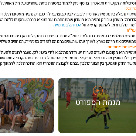
סיכולוגיה, תקשורת ותיאטרון. בנוסף ניתן ללמוד במסגרת כיתת שוחרים של חיל האוויר.
דורגל
יתוף פעולה בין פנימיית אורט יד ליבוביץ לבין קבוצת בית”ר טובורק נתניה מאפשרת לכדו
כדורגל. מועדון טובורק נתניה הוא מועדון שמתמחה בנוער ומוציא הרבה שחקנים לליגת העל
ימודים לכדורגל. להמשך קריאה על
הכדורגל בפנימייה
על”ה
מחצית מתלמידי הפנימיה הם תלמידי נעל”ה מחבר העמים. הם מקבלים כאן בית חם והתוצ
ממשיכים את חייהם בארץ. לאורך שלוש השנים בהם הם לומדים בפנימייה, הם חווים פעי
עילויות ייחודיות
נימייה היא מקום בו לנערים ונערות יש הזדמנות לבוא לידי ביטוי. לכן, מעבר לחוגים ולפע
ידן זילברשטיין שהינו במאי-מוזיקאי-מחזאי. איך אפשר למדוד עד כמה הקבוצה משמעות
קשר החזק שנמשך בין הבוגרים לבין עצמם ולקבוצה הנוכחית הוא ההוכחה לכך. להמשך ק
מגמת הספורט