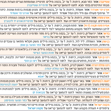
שטיינברג
אזור:
כפר סבא, כיתות: ז’ עד יב’, בכמה מילים: פנימייה שמטפחת נערים ונערות מבטיח
מבחר התיכונים בכפר סבא. לחצו להמשך קריאה על
פנימיית שטיינברג
אורט ימי אשדוד
אזור:
אשדוד, כיתות: ט’ עד יב’, בכמה מילים: מגוון מגמות ברמות שונות. כיתת
יד’. שיתוף פעולה עם חיל הים ונמל אשדוד. לחצו להמשך קריאה על
אורט ימי אשדוד
אורט נתניה
אזור:
נתניה, כיתות: ט’ עד יב’, בכמה מילים: פנימיה אינטימית וקטנה הצמודה לתיכון 
מצטיינים. קבוצת תיאטרון ייחודית ועוד. לחצו להמשך קריאה על
פנימיית אורט יד ליבוביץ
אמית פתח תקווה (דתי)
אזור:
לרכב המאפשר ללמוד מקצוע בתחום המקצועי לצד לימודים עיוניים. לחצו להמשך קריאה על
בויאר
אזור:
ירושלים, כיתות: ז’ עד יב’, בכמה מילים: בית ספר ופנימיה למצוינות השייכת לא
ידי מיצוי פוטנציאל אישי. לחצו להמשך קריאה על
בויאר
בן שמן
אזור:
השפלה. ליד לוד, כיתות: ז’ עד יב’, בכמה מילים: משק חקלאי מפואר בו עובדים 
מיוחדות, תכניות אתלטיקה ועוד. לחצו להמשך קריאה על
כפר הנוער בן שמן
חוות הנוער הציוני
אזור:
ירושלים, כיתות: ז’ עד יב’, בכמה מילים: אווירה בינלאומית ייחודית ו
לימודים ברמה גבוהה. לחצו להמשך קריאה על
חוות הנוער הציוני
ויצו גן ונוף
אזור:
פתח תקווה, כיתות: ז’ עד יב’, בכמה מילים: מגוון מגמות ייחודיות: כלבנות, רפ
מפותחת – תרבות, מופעים בגן ועוד. לחצו להמשך קריאה על
ויצו גן ונוף
ויצו נחלת יהודה
אזור:
ראשון לציון, כיתות: ז’ עד יב’, בכמה מילים: להקת המחול וחבורת הזמ
פינת חי ועוד. לחצו להמשך קריאה על
ויצו נחלת יהודה
יאסא
אזור:
ירושלים, כיתות: י’ עד יב’, בכמה מילים: תיכון ופנימיה המשלבים מסגרת תיכון עם
לתלמידים מצטיינים/מחוננים. לחצו להמשך קריאה על
יאסא
יוענה ז’בוטינסקי
אזור:
באר יעקב (ליד ראשון לציון), כיתות: ז’ עד יב’, בכמה מילים: מגוון מג
בפנימיה מערך חוגים רחב, מרכז למידה, הסעות ועוד. לחצו להמשך קריאה על
יוענה ז’בוטינסק
מבואות ים
אזור:
חוף השרון, בין נתניה לחדרה כיתות: ט’ עד יב’, בכמה מילים: חינוך למנהיגות ופ
המון פעילויות בשעות הפנאי. לחצו להמשך קריאה על
מבואות ים
מוסינזון
אזור:
השרון, הוד השרון כיתות: י’ עד יב’, בכמה מילים: מגמת ספורט מובילה ברמה ארצ
רבה שמובילה להצלחה. נעל”ה דוברי אנגלית. לחצו להמשך קריאה על
כפר הנוער מוסינזון
מקווה ישראל
אזור:
חולון כיתות: ט’ עד יב’, בכמה מילים: אורח חיים דתי באווירה חופשית. התנ
ציפוניים + תעודת מקצוע ועוד. לחצו להמשך קריאה על
מקווה ישראל