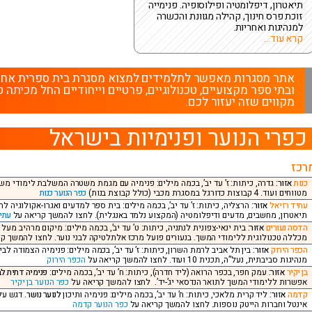
תיאטרון, דיפלומטיה ופילוסופיה. פנימייה
זוכת פרס חינוך, קהילה מגוונת והכשרה
למנהיגות ואחריות.
קרא עוד...
אתר מסגרות מאפשר לתלמידים למצוא מסגרת בית ספרית אחרת מ
ובתי ספר מקצועיים, טכנולוגיים, פרטיים וייחודיים החל מכיתה ט
מקווים שזה יעזור לכם.
כפרי הנוער ופנימיות בישראל
רכז
כנות
אזור:
גדרה, כיתות: ז’ עד יב’, בכמה מילים: פנימיה עם מגמת משטרה המשלבת לימודי משט
מטווחים ועוד. 4 קבוצות כדורגל במסגרת מכבי (כולל קבוצת בנות)
כפר הנוער כנות
עתיד רזיאל
אזור:
הרצליה, כיתות: ז’ עד יב’, בכמה מילים: בית ספר למדעים ואגרו-אקולוגיה 
תיאטרון, מחשבים, מדעים ודיפלומטיה (המקצוע נלמד באנגלית). לחצו להמשך קריאה על
עתי
הדסה נעורים
אזור:
בית ינאי-צפונית לנתניה, כיתות: ט’ עד יב’, בכמה מילים: מיקום מרהיב מעל 
מכללה טכנולוגית ללימודי המשך. בנעורים פועל מרכז אלתלטיקה לבני נוער. לחצו להמשך ק
הכפר הירוק
אזור:
בין תל אביב לרמת השרון, כיתות: ז’ עד יב’, בכמה מילים: פנימיה הצמודה לב
מנהיגות סביבתית, נעל”ה, תכנית 10 ועוד. לחצו להמשך קריאה על
הכפר הירוק
בן יקיר
אזור:
עמק חפר, בכפר הרואה (ליד חדרה), כיתות: ח’ עד יב’, בכמה מילים:
פנימיה דתית לב
אפשרות ללימודי המשך לתואר הנדסאי יג’-יד’. לחצו להמשך קריאה על
כפר הנוער בן יקיר
קדמה
אזור:
ליד קרית מלאכי, כיתות: ח’ עד יב’, בכמה מילים: פנימיה ותיכון
לנוער נושר
. דגש על
אינטל וחברות הייטק נוספות. לחצו להמשך קריאה על
כפר הנוער קדמה