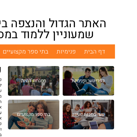
האתר הגדול והנצפה בי
שמעוניין ללמוד במס
דף הבית
פנימיות
בתי ספר מקצועיים
פ
פ
כפרי נוער ופנימיות
מסגרות דתיות
ל
ש
מ
ה
א
ע
נוער בסכנת נשירה
בתי ספר מקצועיים
א
כ
ו
ב