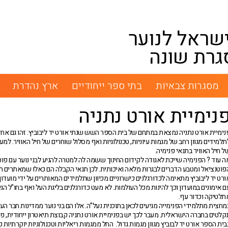
שראל לנוער
גרת שונה
מסגרות צבאיות
בתי ספר ייחודיים
ארץ נהדרת
נימיית אורט נתניה
נימיית אורט נתניה נמצאת במתחם של בית הספר השש שנתי אורט יד ליבוביץ. זהו גם אח
תלמידים מגוון רחב של מגמות עיוניות, טכנולוגיות ואף מסלול שוחרים של חיל האוויר. 
ל חיל האוויר בתנאי פנימיה.
ה עוד ? הפנימיה שייכת לאגודה לקידום החינוך ששמה לה למטרה להגיע לבני נוער עם פו
פוטנציאל ומטבע הדברים לבגרות מלאה ואיכותית. לכן תנאי הקבלה הם כאלו שמאתרים תלמ
ורט יד ליבוביץ מתאימה לכדורגלנים כישרוניים מכיוון שתלמידים המאותרים על ידי מועדון 
ם אימונים במועדון וכך להינות מכל העולמות. לא מעט כדורגלנים בליגת העל ואף בחו”ל הגי
תלטיקה וכדור עף.
מחצית מתלמידי הפנימייה מגיעים לכאן בתוכנית נעל”ה. אלו הם בני נוער ממדינות חבר ה
נקלטים בחברה הישראלית. מעבר לכך יש בפנימיית אורט נתניה קבוצת תיאטרון ייחודית, פעילו
בית הספר אורט יד לבוביץ מגוון מגמות גדול. החל ממגמות ריאליות וטכנולוגיות יוקרתיות כגו