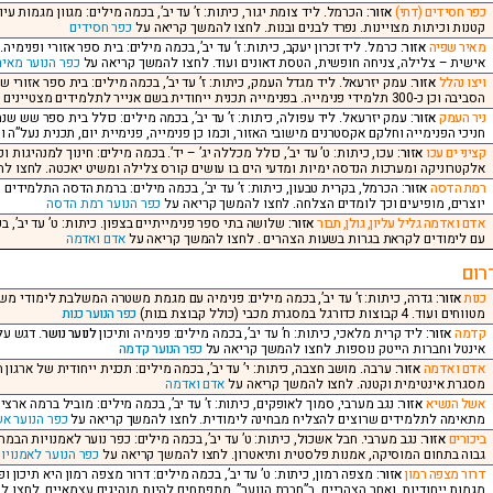
כפר חסידים (דתי)
אזור:
הכרמל. ליד צומת יגור, כיתות: ז’ עד יב’, בכמה מילים: מגוון מגמות ע
קטנות וכיתות מצויינות. נפרד לבנים ובנות. לחצו להמשך קריאה על
כפר חסידים
מאיר שפיה
אזור:
כרמל. ליד זכרון יעקב, כיתות: ז’ עד יב’, בכמה מילים: בית ספר אזורי ופנימי
אישית – צלילה, צניחה חופשית, הטסת דאונים ועוד. לחצו להמשך קריאה על
כפר הנוער מאיר
ויצו נהלל
אזור:
עמק יזרעאל. ליד מגדל העמק, כיתות: ז’ עד יב’, בכמה מילים: בית ספר אזורי ש
הסביבה וכן כ-300 תלמידי פנימייה. בפנימייה תכנית ייחודית בשם אנייר לתלמידים מצטיינים בתחום המדעים וההנדסה. לחצו להמשך קריאה על
ניר העמק
אזור:
חניכי הפנימייה וחלקם אקסטרנים מישובי האזור, וכמו כן פנימייה, פנימיית יום, תכנית נעל”ה
קציני ים עכו
אזור:
עכו, כיתות: ט’ עד יב’, כולל מכללה יג’ – יד’. בכמה מילים: חינוך למנהיגות 
אלקטרוניקה ומערכות הנדסה ימיות ומדעי הים בו עושים קורס צלילה ומשיט יאכטה. לחצו 
רמת הדסה
אזור:
הכרמל, בקרית טבעון, כיתות: ז’ עד יב’, בכמה מילים: ברמת הדסה התלמידים 
יוצרים, מופיעים וכך לומדים הצלחה. לחצו להמשך קריאה על
כפר הנוער רמת הדסה
אדם ואדמה גליל עליון, גולן, תבור
אזור:
שלושה בתי ספר פנימייתיים בצפון. כיתות: ט’ עד יב’,
עם לימודים לקראת בגרות בשעות הצהרים . לחצו להמשך קריאה על
אדם ואדמה
רום
כנות
אזור:
גדרה, כיתות: ז’ עד יב’, בכמה מילים: פנימיה עם מגמת משטרה המשלבת לימודי משט
מטווחים ועוד. 4 קבוצות כדורגל במסגרת מכבי (כולל קבוצת בנות)
כפר הנוער כנות
קדמה
אזור:
ליד קרית מלאכי, כיתות: ח’ עד יב’, בכמה מילים: פנימיה ותיכון
לנוער נושר
. דגש על
אינטל וחברות הייטק נוספות. לחצו להמשך קריאה על
כפר הנוער קדמה
אדם ואדמה
אזור:
ערבה. מושב חצבה, כיתות: י’ עד יב’, בכמה מילים: תכנית ייחודית של ארגו
מסגרת אינטימית וקטנה. לחצו להמשך קריאה על
אדם ואדמה
אשל הנשיא
אזור:
נגב מערבי, סמוך לאופקים, כיתות: ז’ עד יב’, בכמה מילים: מוביל ברמה ארצי
מתאימה לתלמידים שרוצים להצליח מבחינה לימודית. לחצו להמשך קריאה על
כפר הנוער א
ביכורים
אזור:
נגב מערבי. חבל אשכול, כיתות: ט’ עד יב’, בכמה מילים: כפר נוער לאמנויות הבמה
גבוה בתחום המוסיקה, אמנות פלסטית ותיאטרון. לחצו להמשך קריאה על
כפר הנוער לאמנויות
דרור מצפה רמון
אזור:
מצפה רמון, כיתות: ט’ עד יב’, בכמה מילים: דרור מצפה רמון היא תיכון 
מגמות ייחודיות, ואחר הצהריים, ב”חברת הנוער”, מתפתחים להיות מנהיגים עצמאיים. לחצו 