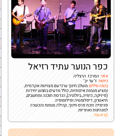
כפר הנוער עתיד רזיאל
אזור:
המרכז. הרצליה.
כיתות:
ז’ עד יב’
בכמה מילים:
משלב חינוך ערכי עם מצוינות אקדמית,
ומציע מגמות איכותיות, כולל מדעים בחמש יחידות
(פיזיקה, כימיה, ביולוגיה), הנדסת תוכנה ומחשבים,
תיאטרון, דיפלומטיה ופילוסופיה.
פנימייה זוכת פרס חינוך, קהילה מגוונת והכשרה
למנהיגות ואחריות.
קרא עוד...