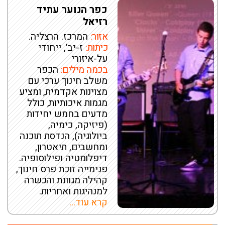
כפר הנוער עתיד
רזיאל
אזור:
המרכז. הרצליה.
כיתות:
ז-יב’, ייחודי
על-איזורי
בכמה מילים:
הכפר
משלב חינוך ערכי עם
מצוינות אקדמית, ומציע
מגמות איכותיות, כולל
מדעים בחמש יחידות
(פיזיקה, כימיה,
ביולוגיה), הנדסת תוכנה
ומחשבים, תיאטרון,
דיפלומטיה ופילוסופיה.
פנימייה זוכת פרס חינוך,
קהילה מגוונת והכשרה
למנהיגות ואחריות.
קרא עוד...