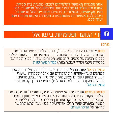
אתר מסגרות מאפשר לתלמידים למצוא מסגרת בית ספרית
אחרת מזו שליד הבית: כפרי נוער ופנימיות החל מכיתה ז’ ובתי
ספר מקצועיים, טכנולוגיים, פרטיים וייחודיים החל מכיתה ט’.
ריכזנו לכם אפשרויות שונות בצורה מסודרת ואנחנו מקווים שזה
יעזור לכם.
כפרי הנוער ופנימיות בישראל
פייסבוק
מרכז
כנות
אזור:
גדרה, כיתות: ז’ עד יב’, בכמה מילים: פנימיה עם מגמת
משטרה המשלבת לימודי משטרה וקרימינולוגיה עם חקלאות. אילוף
כלבים, רכיבה על סוסים, קרב מגע, מטווחים ועוד. 4 קבוצות כדורגל
במסגרת מכבי (כולל קבוצת בנות)
כפר הנוער כנות
עתיד רזיאל
אזור:
הרצליה, כיתות: ז’ עד יב’, בכמה מילים: בית ספר
למדעים ואגרו-אקולוגיה לתלמידים עם אהבה ללמידה. שיעורי
העשרה במגוון נושאים עצום, מגמת תיאטרון, מחשבים, מדעים
ודיפלומטיה (המקצוע נלמד באנגלית). לחצו להמשך קריאה על
עתיד רזיאל
הדסה נעורים
אזור:
בית ינאי-צפונית לנתניה, כיתות: ט’ עד יב’, בכמה
מילים: מיקום מרהיב מעל אחד החופים היפים בארץ. מגוון מגמות:
מכונאות רכב, אלקטרוניקה ועוד וכן מכללה טכנולוגית ללימודי
המשך. בנעורים פועל מרכז אלתלטיקה לבני נוער. לחצו להמשך
קריאה על
הדסה נעורים