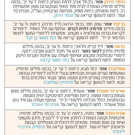
הכפר הירוק
אזור:
בין תל אביב לרמת השרון, כיתות: ז’ עד יב’, בכמה
מילים: פנימיה הצמודה לבית ספר מאוד מבוקש ובו מגוון אפשרויות
רב: כיתת מחוננים, כיתת מופת, מנהיגות סביבתית, נעל”ה, תכנית 10
ועוד. לחצו להמשך קריאה על
הכפר הירוק
בן יקיר
אזור:
עמק חפר, בכפר הרואה (ליד חדרה), כיתות: ח’ עד יב’,
בכמה מילים:
פנימיה דתית לבנים
. שיתוף עם חיל האוויר. לימודים
לקראת בגרות טכנולוגית + מקצוע. אפשרות ללימודי המשך לתואר
הנדסאי יג’-יד’. לחצו להמשך קריאה על
כפר הנוער בן יקיר
קדמה
אזור:
ליד קרית מלאכי, כיתות: ח’ עד יב’, בכמה מילים:
פנימיה ותיכון
לנוער נושר
. דגש על חיבור לטבע וסביבה ירוקה.
לימודי טכנולוגיה ומקצוע ושיתוף פעולה עם אינטל וחברות הייטק
נוספות. לחצו להמשך קריאה על
כפר הנוער קדמה
שטיינברג
אזור:
כפר סבא, כיתות: ז’ עד יב’, בכמה מילים: פנימייה
שמטפחת נערים ונערות מבטיחים ובעלי יכולות לימודיות גבוהות.
חניכי הפנימיה בוחרים תיכון ומגמה מתוך מבחר התיכונים בכפר
סבא. לחצו להמשך קריאה על
פנימיית שטיינברג
אורט ימי אשדוד
אזור:
אשדוד, כיתות: ט’ עד יב’, בכמה מילים: מגוון
מגמות ברמות שונות. כיתת מצויינות, לוגיסטיקה ימית ומגמות
טכנולוגיות, כולל מכללה ללימודי יג’-יד’. שיתוף פעולה עם חיל הים
ונמל אשדוד. לחצו להמשך קריאה על
אורט ימי אשדוד
אורט נתניה
אזור:
נתניה, כיתות: ט’ עד יב’, בכמה מילים: פנימיה
אינטימית וקטנה הצמודה לתיכון אורט יד ליבוביץ, תיכון מקצועי
ועיוני ובו מגוון מגמות. מתאים לכדורגלנים מצטיינים. קבוצת
תיאטרון ייחודית ועוד. לחצו להמשך קריאה על
פנימיית אורט יד
ליבוביץ