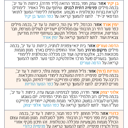
בן יקיר
אזור:
עמק חפר, בכפר הרואה (ליד חדרה), כיתות: ח’ עד יב’,
בכמה מילים:
פנימיה דתית לבנים
. שיתוף עם חיל האוויר. לימודים
לקראת בגרות טכנולוגית + מקצוע. אפשרות ללימודי המשך לתואר
הנדסאי יג’-יד’. לחצו להמשך קריאה על
כפר הנוער בן יקיר
ימין אורד
אזור:
הכרמל, ליד עין הוד, כיתות: ט’ עד יב’, בכמה מילים:
כפר נוער דתי רב תרבותי עם מסלולים ייעודיים לעולים מצרפת, חבר
המדינות, אתיופיה וברזיל. מסלול תקשוב בשיתוף יחידת מודיעין
צבאית ועוד. לחצו להמשך קריאה על
ימין אורד
הדסה נעורים
אזור:
בית ינאי-צפונית לנתניה, כיתות: ט’ עד יב’, בכמה
מילים:
מיקום מרהיב
מעל אחד החופים היפים בארץ. מגוון מגמות:
מכונאות רכב, אלקטרוניקה ועוד וכן מכללה טכנולוגית ללימודי
המשך. בנעורים פועל מרכז אלתלטיקה לבני נוער. לחצו להמשך
קריאה על
הדסה נעורים
הודיות (דתי)
אזור:
גליל תחתון, ליד צומת גולני, כיתות: ז’ עד יב’,
בכמה מילים: פנימייה דתית המשלבת לימודי משטרה וחקלאות.
רכיבה על סוסים, חוגים, ספורט ופרוייקט ייחודי לחיזוק הקשר בין
מורים לחניכים. לחצו להמשך קריאה על
כפר הנוער הודיות
אלוני יצחק
אזור:
חדרה, סמוך לבנימינה וגבעת עדה, כיתות: ז’ עד יב’,
בכמה מילים: רוב תלמידי הכפר הם חניכי הפנימיה. יום בשבוע
מוקדש לעבודה במשק החקלאי. מגמת מוסיקה ייחודית, פרוייקט
נעל”ה ועוד. לחצו להמשך קריאה על
כפר הנוער אלוני יצחק
כדורי
אזור:
גליל תחתון. ליד כפר תבור, כיתות: ז’ עד יב’, בכמה
מילים: בית ספר ניסויי רב תרבותי. חינוך לסובלנות. מגוון מגמות עצום
הכולל מגמות מקצועיות ומכללה טכנולוגית. זהו תיכון מקיף אזורי
גדול ולצידו פנימייה. לחצו להמשך קריאה על
פנימיית כדורי