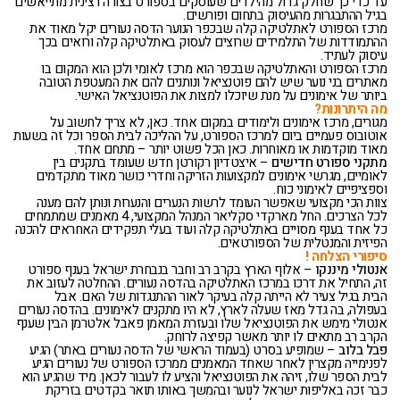
עד כדי כך שחלק גדול מהילדים שעוסקים בספורט בצורה רצינית מתייאשים
בגיל ההתבגרות מהעיסוק בתחום ופורשים.
מרכז הספורט לאתלטיקה קלה שבכפר הנוער הדסה נעורים יקל מאוד את
ההתמודדות של התלמידים שרוצים לעסוק באתלטיקה קלה ורואים בכך
עיסוק לעתיד.
מרכז הספורט והאתלטיקה שבכפר הוא מרכז לאומי ולכן הוא המקום בו
מאתרים בני נוער שיש להם פוטנציאל ונותנים להם את המעטפת הטובה
ביותר של אימונים על מנת שיוכלו למצות את הפוטנציאל האישי.
מה היתרונות?
מגורים, מרכז אימונים ולימודים במקום אחד. כאן, לא צריך לחשוב על
אוטובוס פעמיים ביום למרכז הספורט, על ההליכה לבית הספר וכל זה בשעות
מאוד מוקדמות או מאוחרות. כאן הכל פשוט יותר – מתחם אחד.
מתקני ספורט חדישים
– איצטדיון רקורטן חדש שעומד בתקנים בין
לאומיים, מגרשי אימונים למקצועות הזריקה וחדרי כושר מאוד מתקדמים
וספציפיים לאימוני כוח.
צוות הכי מקצועי שאפשר העומד לרשות הנערים והנערות ונותן להם מענה
לכל הצרכים. החל מארקדי סקליאר המנהל המקצועי, 4 מאמנים שמתמחים
כל אחד בענף מסויים באתלטיקה קלה ועוד בעלי תפקידים האחראים להכנה
הפיזית והמנטלית של הספורטאים.
סיפורי הצלחה !
אנטולי מיננקו
– אלוף הארץ בקרב רב וחבר בנבחרת ישראל בענף ספורט
זה, התחיל את דרכו במרכז האתלטיקה בהדסה נעורים. ההחלטה לעזוב את
הבית בגיל צעיר לא הייתה קלה בעיקר לאור ההתנגדות של האם. אבל
בעפולה, בה גדל מאז שעלה לארץ, לא היו מתקנים לאימונים. בהדסה נעורים
אנטולי מימש את הפוטנציאל שלו ובעזרת המאמן פאבל אלטרמן הבין שענף
הקרב רב מתאים לו יותר מאשר קפיצה לרוחק.
פבל בלוב
– שמופיע בסרט (בעמוד הראשי של הדסה נעורים באתר) הגיע
לפנימייה מקצרין לאחר שאחד המאמנים ממרכז הספורט של נעורים הגיע
לבית הספר שלו, זיהה את הפוטנציאל והציע לו לעבור לכאן. מיד שהגיע הוא
כבר זכה באליפות ישראל לנוער ובהמשך באותו תואר בקדטים בזריקת