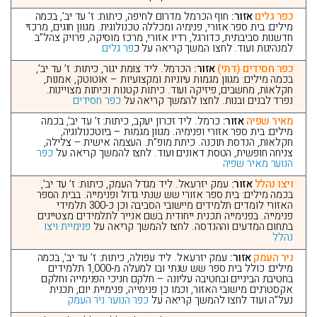
כפר גלים
אזור:
חוף הכרמל מדרום לחיפה, כיתות: ז’ עד יב’, בכמה
מילים: בית ספר אזורי, פנימיה ומכללה טכנולוגית. מגוון חוגים, מרכזי
חדשנות סביבתית, כדורגל, רדיו אזורי, מרכז מוסיקה, פרויק צהל”ב
למנהיגות ועוד. לחצו המשך קריאה על כ
פר גלים
כפר חסידים (דתי)
אזור:
הכרמל. ליד צומת יגור, כיתות: ז’ עד יב’,
בכמה מילים: מגוון מגמות עיוניות ומקצועיות – אוטוטק, אמנות,
חקלאות, מחשבים, פיזיקה ועוד. כיתות קטנות וכיתות מצויינות.
נפרד לבנים ובנות. לחצו להמשך קריאה על
כפר חסידים
מאיר שפיה
אזור:
כרמל. ליד זכרון יעקב, כיתות: ז’ עד יב’, בכמה
מילים: בית ספר אזורי ופנימיה. מגוון מגמות – ביוטכנולוגיה,
חקלאות, הנדסת תוכנה. כיתת מופ”ת. העצמה אישית – צלילה,
צניחה חופשית, הטסת דאונים ועוד. לחצו להמשך קריאה על
כפר
הנוער מאיר שפיה
ויצו נהלל
אזור:
עמק יזרעאל. ליד מגדל העמק, כיתות: ז’ עד יב’,
בכמה מילים: בית ספר אזורי שש שנתי גדול ופנימייה. בבית הספר
האזורי לומדים תלמידים מיישובי הסביבה וכן כ-300 תלמידי
פנימייה. בפנימייה תכנית ייחודית בשם אנייר לתלמידים מצטיינים
בתחום המדעים וההנדסה. לחצו להמשך קריאה על
פנימיית ויצו
נהלל
ניר העמק
אזור:
עמק יזרעאל. ליד עפולה, כיתות: ז’ עד יב’, בכמה
מילים: כולל בית ספר שש שנתי ובו למעלה מ-1,000 תלמידים
בחטיבת הביניים ובחטיבה עליונה – חלקם חניכי הפנימייה וחלקם
אקסטרנים מישובי האזור, וכמו כן פנימייה, פנימיית יום, תכנית
נעל”ה ועוד לחצו להמשך קריאה על
כפר הנוער ניר העמק