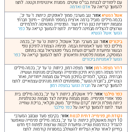
עם לימודים לבגרות בבי”ס שיטים. מסגרת אינטימית וקטנה. לחצו
להמשך קריאה על
אדם ואדמה
אשל הנשיא
אזור:
נגב מערבי, סמוך לאופקים, כיתות: ז’ עד יב’,
בכמה מילים: מוביל ברמה ארצית במספר תחומים – חינוך חברתי
ומגמות ייחודיות כגון הרדיו ועוד. הפנימייה מתאימה לתלמידים
שרוצים להצליח מבחינה לימודית. לחצו להמשך קריאה על
כפר
הנוער אשל הנשיא
ביכורים
אזור:
נגב מערבי. חבל אשכול, כיתות: ט’ עד יב’, בכמה
מילים: כפר נוער לאמנויות הבמה. פנימיה הצמודה לתיכון נופי
הבשור ומיועדת לנערים ונערות בעלי פוטנציאל גבוה בתחום
המוסיקה, אמנות פלסטית ותיאטרון. לחצו להמשך קריאה על
כפר
הנוער לאמנויות ביכורים
דרור מצפה רמון
אזור:
מצפה רמון, כיתות: ט’ עד יב’, בכמה מילים:
דרור מצפה רמון היא תיכון ופנימייה המשלבים מנהיגות ועשייה
חברתית. בבוקר, לומדים בתיכון מטייל עם מגמות ייחודיות, ואחר
הצהריים, ב”חברת הנוער”, מתפתחים להיות מנהיגים עצמאיים. לחצו
להמשך קריאה על
חברת הנוער במצפה רמון
כפר סילבר
אזור:
ליד אשקלון, כיתות: ז’ עד יב’, בכמה מילים: בית
ספר אזורי ופנימייה. מגוון מגמות עיוניות לצד מגמות טכנולוגיות.
כיתת מופ”ת וכיתת “קדם עתידים”. משק חקלאי, בריכת שחייה
ועוד. לחצו להמשך קריאה על
כפר סילבר
נקודת חן, פנימייה דתית לבנות
אזור:
בקיבוץ סעד שבנגב המערבי
10 דקות מאשקלון, כיתות: ט’ עד יב’, בכמה מילים: פנימייה שאפשר
להגדיר כהזדמנות שנייה ומיועדת לבנות שרוצות לפתוח דף חדש
בחייהן לאחר שלא הצליחו להשתלב במסגרות קודמות. לחצו