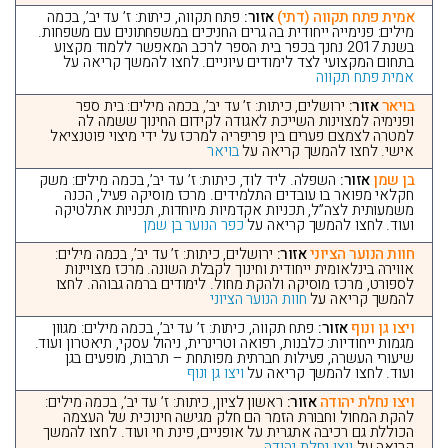
אמית פתח תקווה (דתי)
אזור:
פתח תקווה, כיתות: ז’ עד יב’, בכמה
מילים: פנימייה ייחודית בה גרים החניכים במשפחתונים עם משפחות.
בשנת 2017 נחנך בכפר בית הספר לרכב המאפשר ללמוד מקצוע
בתחום המקצועי לצד לימודים עיוניים. לחצו להמשך קריאה על
אמית פתח תקווה
בויאר
אזור:
ירושלים, כיתות: ז’ עד יב’, בכמה מילים: בית ספר
ופנימיה למצוינות השייכת לאגודה לקידום החינוך ששמה לה
למטרה לצמצם פערים בין פריפריה למרכז על ידי מיצוי פוטנציאל
אישי. לחצו להמשך קריאה על
בויאר
בן שמן
אזור:
השפלה. ליד לוד, כיתות: ז’ עד יב’, בכמה מילים: משק
חקלאי מפואר בו עובדים התלמידים. מרכז מוסיקה פעיל, הכנה
משמעותית לצה”ל, תכניות אקדמיות מיוחדות, תכניות אתלטיקה
ועוד. לחצו להמשך קריאה על
כפר הנוער בן שמן
חוות הנוער הציוני
אזור:
ירושלים, כיתות: ז’ עד יב’, בכמה מילים:
אווירה בינלאומית ייחודית וחינוך לקבלת השונה. מרכז מצויינות
לספורט, מרכז מוסיקה ולהקת מחול. לימודים ברמה גבוהה. לחצו
להמשך קריאה על
חוות הנוער הציוני
ויצו גן ונוף
אזור:
פתח תקווה, כיתות: ז’ עד יב’, בכמה מילים: מגוון
מגמות ייחודיות: כלבנות, רפואה וטרינרית, ניהול עסקי, תיאטרון ועוד.
שיעורי העשרה, פעילות חברתית מפותחת – תרבות, מופעים בגן
ועוד. לחצו להמשך קריאה על
ויצו גן ונוף
ויצו נחלת יהודה
אזור:
ראשון לציון, כיתות: ז’ עד יב’, בכמה מילים:
להקת המחול וחבורת הזמר הם חלק מגישה חינוכית של העצמה
הכוללת גם רכיבה אתגרית על אופניים, פינת חי ועוד. לחצו להמשך
קריאה על
ויצו נחלת יהודה