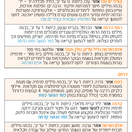
קציני ים עכו
אזור:
עכו, כיתות: ט’ עד יב’, כולל מכללה יג’ – יד’.
בכמה מילים: חינוך למנהיגות ופיקוד. הרבה ים: הפלגות אורכות,
שייט בזמן החופשי. לימודים טכנולוגיים – אלקטרוניקה ומערכות
הנדסה ימיות ומדעי הים בו עושים קורס צלילה ומשיט יאכטה. לחצו
להמשך קריאה על
הפנימיה הצבאית קציני ים עכו
רמת הדסה
אזור:
הכרמל, בקרית טבעון, כיתות: ז’ עד יב’, בכמה
מילים: ברמת הדסה התלמידים עובדים ומנהלים מרכז יזמות.
לוקחים חלק בטיפול בבע”ח בפינת החי מדהימה, יוצרים, מופיעים וכך
לומדים הצלחה. לחצו להמשך קריאה על
כפר הנוער רמת הדסה
אדם ואדמה גליל עליון, גולן, תבור
אזור:
שלושה בתי ספר
פנימייתיים בצפון. כיתות: ט’ עד יב’, בכמה מילים: בית ספר – פנימייה
המשלב חקלאות בשעות הבוקר המוקדמות עם לימודים לקראת
בגרות בשעות הצהרים . לחצו להמשך קריאה על
אדם ואדמה
דרום
כנות
אזור:
גדרה, כיתות: ז’ עד יב’, בכמה מילים: פנימיה עם מגמת
משטרה המשלבת לימודי משטרה וקרימינולוגיה עם חקלאות. אילוף
כלבים, רכיבה על סוסים, קרב מגע, מטווחים ועוד. 4 קבוצות כדורגל
במסגרת מכבי (כולל קבוצת בנות)
כפר הנוער כנות
קדמה
אזור:
ליד קרית מלאכי, כיתות: ח’ עד יב’, בכמה מילים:
פנימיה ותיכון
לנוער נושר
. דגש על חיבור לטבע וסביבה ירוקה.
לימודי טכנולוגיה ומקצוע ושיתוף פעולה עם אינטל וחברות הייטק
נוספות. לחצו להמשך קריאה על
כפר הנוער קדמה
אדם ואדמה
אזור:
ערבה. מושב חצבה, כיתות: י’ עד יב’, בכמה מילים:
תכנית ייחודית של ארגון השומר החדש. שילוב של עבודה חקלאית