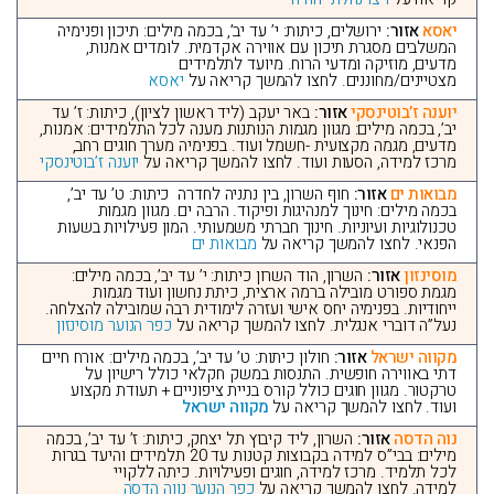
יאסא
אזור:
ירושלים, כיתות: י’ עד יב’, בכמה מילים: תיכון ופנימיה
המשלבים מסגרת תיכון עם אווירה אקדמית. לומדים אמנות,
מדעים, מוזיקה ומדעי הרוח. מיועד לתלמידים
מצטיינים/מחוננים. לחצו להמשך קריאה על
יאסא
יוענה ז’בוטינסקי
אזור:
באר יעקב (ליד ראשון לציון), כיתות: ז’ עד
יב’, בכמה מילים: מגוון מגמות הנותנות מענה לכל התלמידים: אמנות,
מדעים, מגמה מקצועית -חשמל ועוד. בפנימיה מערך חוגים רחב,
מרכז למידה, הסעות ועוד. לחצו להמשך קריאה על
יוענה ז’בוטינסקי
מבואות ים
אזור:
חוף השרון, בין נתניה לחדרה כיתות: ט’ עד יב’,
בכמה מילים: חינוך למנהיגות ופיקוד. הרבה ים. מגוון מגמות
טכנולוגיות ועיוניות. חינוך חברתי משמעותי. המון פעילויות בשעות
הפנאי. לחצו להמשך קריאה על
מבואות ים
מוסינזון
אזור:
השרון, הוד השרון כיתות: י’ עד יב’, בכמה מילים:
מגמת ספורט מובילה ברמה ארצית, כיתת נחשון ועוד מגמות
ייחודיות. בפנימיה יחס אישי ועזרה לימודית רבה שמובילה להצלחה.
נעל”ה דוברי אנגלית. לחצו להמשך קריאה על
כפר הנוער מוסינזון
מקווה ישראל
אזור:
חולון כיתות: ט’ עד יב’, בכמה מילים: אורח חיים
דתי באווירה חופשית. התנסות במשק חקלאי כולל רישיון על
טרקטור. מגוון חוגים כולל קורס בניית ציפוניים + תעודת מקצוע
ועוד. לחצו להמשך קריאה על
מקווה ישראל
נוה הדסה
אזור:
השרון, ליד קיבוץ תל יצחק, כיתות: ז’ עד יב’, בכמה
מילים: בבי”ס למידה בקבוצות קטנות עד 20 תלמידים והיעד בגרות
לכל תלמיד. מרכז למידה, חוגים ופעילויות. כיתה ללקויי
למידה. לחצו להמשך קריאה על
כפר הנוער נווה הדסה