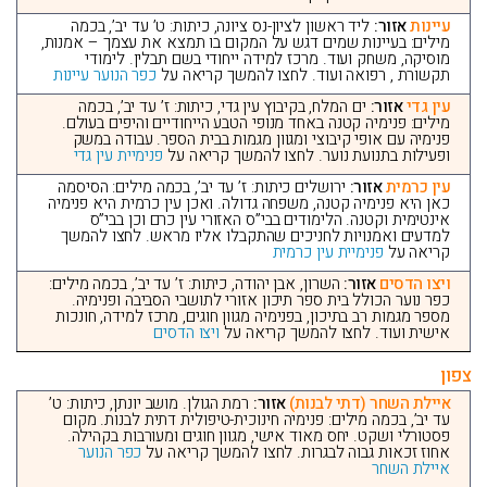
עיינות
אזור:
ליד ראשון לציון-נס ציונה, כיתות: ט’ עד יב’, בכמה
מילים: בעיינות שמים דגש על המקום בו תמצא את עצמך – אמנות,
מוסיקה, משחק ועוד. מרכז למידה ייחודי בשם תבלין. לימודי
תקשורת , רפואה ועוד. לחצו להמשך קריאה על
כפר הנוער עיינות
עין גדי
אזור:
ים המלח, בקיבוץ עין גדי, כיתות: ז’ עד יב’, בכמה
מילים: פנימיה קטנה באחד מנופי הטבע הייחודיים והיפים בעולם.
פנימיה עם אופי קיבוצי ומגוון מגמות בבית הספר. עבודה במשק
ופעילות בתנועת נוער. לחצו להמשך קריאה על
פנימיית עין גדי
עין כרמית
אזור:
ירושלים כיתות: ז’ עד יב’, בכמה מילים: הסיסמה
כאן היא פנימיה קטנה, משפחה גדולה. ואכן עין כרמית היא פנימיה
אינטימית וקטנה. הלימודים בבי”ס האזורי עין כרם וכן בבי”ס
למדעים ואמנויות לחניכים שהתקבלו אליו מראש. לחצו להמשך
קריאה על
פנימיית עין כרמית
ויצו הדסים
אזור:
השרון, אבן יהודה, כיתות: ז’ עד יב’, בכמה מילים:
כפר נוער הכולל בית ספר תיכון אזורי לתושבי הסביבה ופנימיה.
מספר מגמות רב בתיכון, בפנימיה מגוון חוגים, מרכז למידה, חונכות
אישית ועוד. לחצו להמשך קריאה על
ויצו הדסים
צפון
איילת השחר (דתי לבנות)
אזור:
רמת הגולן. מושב יונתן, כיתות: ט’
עד יב’, בכמה מילים: פנימיה חינוכית-טיפולית דתית לבנות. מקום
פסטורלי ושקט. יחס מאוד אישי, מגוון חוגים ומעורבות בקהילה.
אחוז זכאות גבוה לבגרות. לחצו להמשך קריאה על
כפר הנוער
איילת השחר