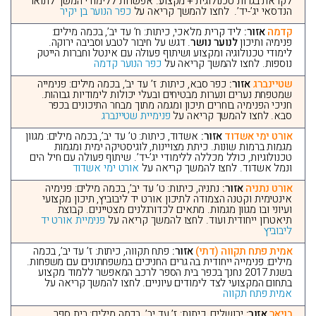
לקראת בגרות טכנולוגית + מקצוע. אפשרות ללימודי המשך לתואר
הנדסאי יג’-יד’. לחצו להמשך קריאה על
כפר הנוער בן יקיר
קדמה
אזור:
ליד קרית מלאכי, כיתות: ח’ עד יב’, בכמה מילים:
פנימיה ותיכון
לנוער נושר
. דגש על חיבור לטבע וסביבה ירוקה.
לימודי טכנולוגיה ומקצוע ושיתוף פעולה עם אינטל וחברות הייטק
נוספות. לחצו להמשך קריאה על
כפר הנוער קדמה
שטיינברג
אזור:
כפר סבא, כיתות: ז’ עד יב’, בכמה מילים: פנימייה
שמטפחת נערים ונערות מבטיחים ובעלי יכולות לימודיות גבוהות.
חניכי הפנימיה בוחרים תיכון ומגמה מתוך מבחר התיכונים בכפר
סבא. לחצו להמשך קריאה על
פנימיית שטיינברג
אורט ימי אשדוד
אזור:
אשדוד, כיתות: ט’ עד יב’, בכמה מילים: מגוון
מגמות ברמות שונות. כיתת מצויינות, לוגיסטיקה ימית ומגמות
טכנולוגיות, כולל מכללה ללימודי יג’-יד’. שיתוף פעולה עם חיל הים
ונמל אשדוד. לחצו להמשך קריאה על
אורט ימי אשדוד
אורט נתניה
אזור:
נתניה, כיתות: ט’ עד יב’, בכמה מילים: פנימיה
אינטימית וקטנה הצמודה לתיכון אורט יד ליבוביץ, תיכון מקצועי
ועיוני ובו מגוון מגמות. מתאים לכדורגלנים מצטיינים. קבוצת
תיאטרון ייחודית ועוד. לחצו להמשך קריאה על
פנימיית אורט יד
ליבוביץ
אמית פתח תקווה (דתי)
אזור:
פתח תקווה, כיתות: ז’ עד יב’, בכמה
מילים: פנימייה ייחודית בה גרים החניכים במשפחתונים עם משפחות.
בשנת 2017 נחנך בכפר בית הספר לרכב המאפשר ללמוד מקצוע
בתחום המקצועי לצד לימודים עיוניים. לחצו להמשך קריאה על
אמית פתח תקווה
בויאר
אזור:
ירושלים, כיתות: ז’ עד יב’, בכמה מילים: בית ספר