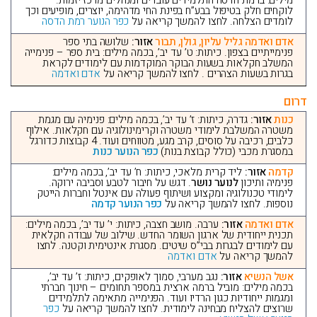
מילים: ברמת הדסה התלמידים עובדים ומנהלים מרכז יזמות.
לוקחים חלק בטיפול בבע”ח בפינת החי מדהימה, יוצרים, מופיעים וכך
לומדים הצלחה. לחצו להמשך קריאה על
כפר הנוער רמת הדסה
אדם ואדמה גליל עליון, גולן, תבור
אזור:
שלושה בתי ספר
פנימייתיים בצפון. כיתות: ט’ עד יב’, בכמה מילים: בית ספר – פנימייה
המשלב חקלאות בשעות הבוקר המוקדמות עם לימודים לקראת
בגרות בשעות הצהרים . לחצו להמשך קריאה על
אדם ואדמה
דרום
כנות
אזור:
גדרה, כיתות: ז’ עד יב’, בכמה מילים: פנימיה עם מגמת
משטרה המשלבת לימודי משטרה וקרימינולוגיה עם חקלאות. אילוף
כלבים, רכיבה על סוסים, קרב מגע, מטווחים ועוד. 4 קבוצות כדורגל
במסגרת מכבי (כולל קבוצת בנות)
כפר הנוער כנות
קדמה
אזור:
ליד קרית מלאכי, כיתות: ח’ עד יב’, בכמה מילים:
פנימיה ותיכון
לנוער נושר
. דגש על חיבור לטבע וסביבה ירוקה.
לימודי טכנולוגיה ומקצוע ושיתוף פעולה עם אינטל וחברות הייטק
נוספות. לחצו להמשך קריאה על
כפר הנוער קדמה
אדם ואדמה
אזור:
ערבה. מושב חצבה, כיתות: י’ עד יב’, בכמה מילים:
תכנית ייחודית של ארגון השומר החדש. שילוב של עבודה חקלאית
עם לימודים לבגרות בבי”ס שיטים. מסגרת אינטימית וקטנה. לחצו
להמשך קריאה על
אדם ואדמה
אשל הנשיא
אזור:
נגב מערבי, סמוך לאופקים, כיתות: ז’ עד יב’,
בכמה מילים: מוביל ברמה ארצית במספר תחומים – חינוך חברתי
ומגמות ייחודיות כגון הרדיו ועוד. הפנימייה מתאימה לתלמידים
שרוצים להצליח מבחינה לימודית. לחצו להמשך קריאה על
כפר