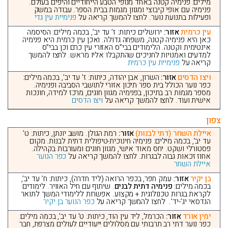
מילים: פנימיה קטנה באחד מנופי הטבע הייחודיים והיפים בעולם.
פנימיה עם אופי קיבוצי ומגוון מגמות בבית הספר. עבודה במשק
ופעילות בתנועת נוער. לחצו להמשך קריאה על
פנימיית עין גדי
עין כרמית
אזור:
ירושלים כיתות: ז’ עד יב’, בכמה מילים: הסיסמה
כאן היא פנימיה קטנה, משפחה גדולה. ואכן עין כרמית היא פנימיה
אינטימית וקטנה. הלימודים בבי”ס האזורי עין כרם וכן בבי”ס
למדעים ואמנויות לחניכים שהתקבלו אליו מראש. לחצו להמשך
קריאה על
פנימיית עין כרמית
ויצו הדסים
אזור:
השרון, אבן יהודה, כיתות: ז’ עד יב’, בכמה מילים:
כפר נוער הכולל בית ספר תיכון אזורי לתושבי הסביבה ופנימיה.
מספר מגמות רב בתיכון, בפנימיה מגוון חוגים, מרכז למידה, חונכות
אישית ועוד. לחצו להמשך קריאה על
ויצו הדסים
צפון
איילת השחר (דתי לבנות)
אזור:
רמת הגולן. מושב יונתן, כיתות: ט’
עד יב’, בכמה מילים: פנימיה חינוכית-טיפולית דתית לבנות. מקום
פסטורלי ושקט. יחס מאוד אישי, מגוון חוגים ומעורבות בקהילה.
אחוז זכאות גבוה לבגרות. לחצו להמשך קריאה על
כפר הנוער
איילת השחר
בן יקיר
אזור:
עמק חפר, בכפר הרואה (ליד חדרה), כיתות: ח’ עד יב’,
בכמה מילים:
פנימיה דתית לבנים
. שיתוף עם חיל האוויר. לימודים
לקראת בגרות טכנולוגית + מקצוע. אפשרות ללימודי המשך לתואר
הנדסאי יג’-יד’. לחצו להמשך קריאה על
כפר הנוער בן יקיר
ימין אורד
אזור:
הכרמל, ליד עין הוד, כיתות: ט’ עד יב’, בכמה מילים:
כפר נוער דתי רב תרבותי עם מסלולים ייעודיים לעולים מצרפת, חבר