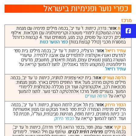
כפרי נוער ופנימיות בישראל
מרכז
כנות
אזור:
גדרה, כיתות: ז’ עד יב’, בכמה מילים: פנימיה עם מגמת
פייסבוק
משטרה המשלבת לימודי משטרה וקרימינולוגיה עם חקלאות. אילוף
כלבים, רכיבה על סוסים, קרב מגע, מטווחים ועוד. 4 קבוצות כדורגל
במסגרת מכבי (כולל קבוצת בנות)
כפר הנוער כנות
עתיד רזיאל
אזור:
הרצליה, כיתות: ז’ עד יב’, בכמה מילים: בית ספר
למדעים ואגרו-אקולוגיה לתלמידים עם אהבה ללמידה. שיעורי
העשרה במגוון נושאים עצום, מגמת תיאטרון, מחשבים, מדעים
ודיפלומטיה (המקצוע נלמד באנגלית). לחצו להמשך קריאה על
עתיד רזיאל
הדסה נעורים
אזור:
בית ינאי-צפונית לנתניה, כיתות: ט’ עד יב’, בכמה
מילים: מיקום מרהיב מעל אחד החופים היפים בארץ. מגוון מגמות:
מכונאות רכב, אלקטרוניקה ועוד וכן מכללה טכנולוגית ללימודי
המשך. בנעורים פועל מרכז אלתלטיקה לבני נוער. לחצו להמשך
קריאה על
הדסה נעורים
הכפר הירוק
אזור:
בין תל אביב לרמת השרון, כיתות: ז’ עד יב’, בכמה
מילים: פנימיה הצמודה לבית ספר מאוד מבוקש ובו מגוון אפשרויות
רב: כיתת מחוננים, כיתת מופת, מנהיגות סביבתית, נעל”ה, תכנית 10
ועוד. לחצו להמשך קריאה על
הכפר הירוק
בן יקיר
אזור:
עמק חפר, בכפר הרואה (ליד חדרה), כיתות: ח’ עד יב’,
בכמה מילים:
פנימיה דתית לבנים
. שיתוף עם חיל האוויר. לימודים