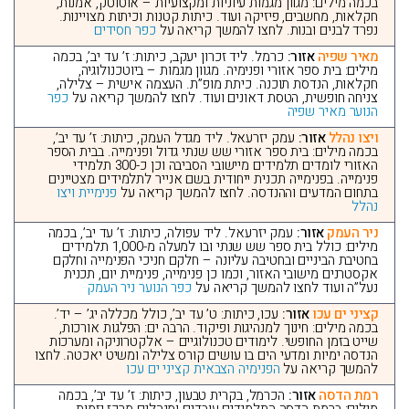
בכמה מילים: מגוון מגמות עיוניות ומקצועיות – אוטוטק, אמנות,
חקלאות, מחשבים, פיזיקה ועוד. כיתות קטנות וכיתות מצויינות.
נפרד לבנים ובנות. לחצו להמשך קריאה על
כפר חסידים
מאיר שפיה
אזור:
כרמל. ליד זכרון יעקב, כיתות: ז’ עד יב’, בכמה
מילים: בית ספר אזורי ופנימיה. מגוון מגמות – ביוטכנולוגיה,
חקלאות, הנדסת תוכנה. כיתת מופ”ת. העצמה אישית – צלילה,
צניחה חופשית, הטסת דאונים ועוד. לחצו להמשך קריאה על
כפר
הנוער מאיר שפיה
ויצו נהלל
אזור:
עמק יזרעאל. ליד מגדל העמק, כיתות: ז’ עד יב’,
בכמה מילים: בית ספר אזורי שש שנתי גדול ופנימייה. בבית הספר
האזורי לומדים תלמידים מיישובי הסביבה וכן כ-300 תלמידי
פנימייה. בפנימייה תכנית ייחודית בשם אנייר לתלמידים מצטיינים
בתחום המדעים וההנדסה. לחצו להמשך קריאה על
פנימיית ויצו
נהלל
ניר העמק
אזור:
עמק יזרעאל. ליד עפולה, כיתות: ז’ עד יב’, בכמה
מילים: כולל בית ספר שש שנתי ובו למעלה מ-1,000 תלמידים
בחטיבת הביניים ובחטיבה עליונה – חלקם חניכי הפנימייה וחלקם
אקסטרנים מישובי האזור, וכמו כן פנימייה, פנימיית יום, תכנית
נעל”ה ועוד לחצו להמשך קריאה על
כפר הנוער ניר העמק
קציני ים עכו
אזור:
עכו, כיתות: ט’ עד יב’, כולל מכללה יג’ – יד’.
בכמה מילים: חינוך למנהיגות ופיקוד. הרבה ים: הפלגות אורכות,
שייט בזמן החופשי. לימודים טכנולוגיים – אלקטרוניקה ומערכות
הנדסה ימיות ומדעי הים בו עושים קורס צלילה ומשיט יאכטה. לחצו
להמשך קריאה על
הפנימיה הצבאית קציני ים עכו
רמת הדסה
אזור:
הכרמל, בקרית טבעון, כיתות: ז’ עד יב’, בכמה