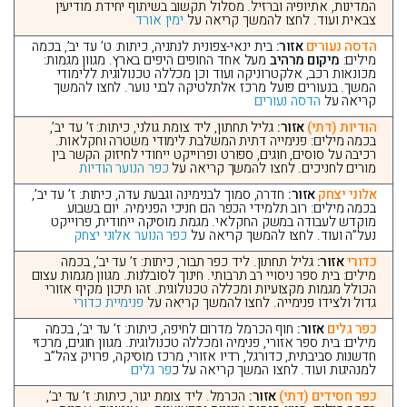
המדינות, אתיופיה וברזיל. מסלול תקשוב בשיתוף יחידת מודיעין
צבאית ועוד. לחצו להמשך קריאה על
ימין אורד
הדסה נעורים
אזור:
בית ינאי-צפונית לנתניה, כיתות: ט’ עד יב’, בכמה
מילים:
מיקום מרהיב
מעל אחד החופים היפים בארץ. מגוון מגמות:
מכונאות רכב, אלקטרוניקה ועוד וכן מכללה טכנולוגית ללימודי
המשך. בנעורים פועל מרכז אלתלטיקה לבני נוער. לחצו להמשך
קריאה על
הדסה נעורים
הודיות (דתי)
אזור:
גליל תחתון, ליד צומת גולני, כיתות: ז’ עד יב’,
בכמה מילים: פנימייה דתית המשלבת לימודי משטרה וחקלאות.
רכיבה על סוסים, חוגים, ספורט ופרוייקט ייחודי לחיזוק הקשר בין
מורים לחניכים. לחצו להמשך קריאה על
כפר הנוער הודיות
אלוני יצחק
אזור:
חדרה, סמוך לבנימינה וגבעת עדה, כיתות: ז’ עד יב’,
בכמה מילים: רוב תלמידי הכפר הם חניכי הפנימיה. יום בשבוע
מוקדש לעבודה במשק החקלאי. מגמת מוסיקה ייחודית, פרוייקט
נעל”ה ועוד. לחצו להמשך קריאה על
כפר הנוער אלוני יצחק
כדורי
אזור:
גליל תחתון. ליד כפר תבור, כיתות: ז’ עד יב’, בכמה
מילים: בית ספר ניסויי רב תרבותי. חינוך לסובלנות. מגוון מגמות עצום
הכולל מגמות מקצועיות ומכללה טכנולוגית. זהו תיכון מקיף אזורי
גדול ולצידו פנימייה. לחצו להמשך קריאה על
פנימיית כדורי
כפר גלים
אזור:
חוף הכרמל מדרום לחיפה, כיתות: ז’ עד יב’, בכמה
מילים: בית ספר אזורי, פנימיה ומכללה טכנולוגית. מגוון חוגים, מרכזי
חדשנות סביבתית, כדורגל, רדיו אזורי, מרכז מוסיקה, פרויק צהל”ב
למנהיגות ועוד. לחצו המשך קריאה על כ
פר גלים
כפר חסידים (דתי)
אזור:
הכרמל. ליד צומת יגור, כיתות: ז’ עד יב’,