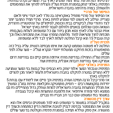
לנו סיפור הצלחה של בחור צעיר שהגיע לארץ בגיל הנעורים, נקלט בפנימיה
הפנימיה באלוני יצחקבמסגרת תכנית נעל”ה והצליח לפרוץ את המחסומים
ולהשתלב בצורה מדהימה בחברה הישראלית.
הסיפור של סרגיי
אז הסיפור של סרגיי מתחיל באוקראינה בה נולד לאב יהודי ציוני ולאם
נוצרייה. שילוב לא פשוט למי שמגיע לחיות בארץ. סרגיי תמיד התחבר יותר
לצד היהודי שלו, לביקורים בבית הכנסת, לסיפורים על ההיסטוריה היהודית,
השואה וסבו שנלחם בנאצים ולחלום לעבור לחיות בארץ ישראל.
אחיו הבכור עלה לארץ והוא תכנן ביחד עם כל המשפחה לעלות בעקבותיו.
תוכניות לחוד ומציאות לחוד. מלחמת המפרץ עצרה את התוכניות האלו וכך
קרה שבגיל 15 הוא קיבל החלטה לעלות לארץ לבד ללא המשפחה.
תכנית נעל”ה
החלטה לא פשוטה שממש קרעה את אימו מבחינה רגשית. עליה בגיל כזה
מתאפשרת בזכות פרויקט ממשלתי ייחודי הנקרא נעל”ה – נוער עולה לפני
עולים.
תכנית נעל”ה התחילה במדינות מזרח אירופה והיום קיים גם במדינות דרום
אמריקה ואף במדינות דוברות אנגלית, צרפתית ועוד.
הפנימיה באלוני יצחק
הפנימיה שבכפר הנוער אלוני יצחק היא הבסיס של קבוצת בני הנוער שמגיעה
ללא ההורים במטרה להיקלט בחברה הישראלית ולעזור לאחר מכן להורים
להיקלט בארץ.
אז סרגי קיבל הרבה תמיכה ועזרה בפנימיה וכך סיים את לימודיו עם בגרות 5
יחידות במקצועות רבים – רוסית, מתמטיקה וחקלאות. שירות במג”ב המשיך
את תהליך ההתערות בחברה הישראלית למרות שחלק גדול מהחיילים היו גם
ממוצא רוסי ומזרח אירופאי. את פלומבת ההתערות הוא קיבל בעבודה
במשמר בתי המשפט שם כבר רוב חבריו היו צברים.
עורך דין מהשורה
במקביל לעבודה במשמר בי המשפט הוא למד משפטים ובימים אלו הוא
נוטש את המגנומטר בכניסה לבניין לטובת אולמות הדיון כמתמחה וכעורך דין
מהשורה. אין ספק שללא תמיכה במסגרת פנימיה הקולטת בני נוער עולים