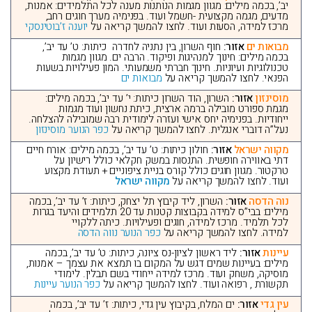
יב’, בכמה מילים: מגוון מגמות הנותנות מענה לכל התלמידים: אמנות,
מדעים, מגמה מקצועית -חשמל ועוד. בפנימיה מערך חוגים רחב,
מרכז למידה, הסעות ועוד. לחצו להמשך קריאה על
יוענה ז’בוטינסקי
מבואות ים
אזור:
חוף השרון, בין נתניה לחדרה כיתות: ט’ עד יב’,
בכמה מילים: חינוך למנהיגות ופיקוד. הרבה ים. מגוון מגמות
טכנולוגיות ועיוניות. חינוך חברתי משמעותי. המון פעילויות בשעות
הפנאי. לחצו להמשך קריאה על
מבואות ים
מוסינזון
אזור:
השרון, הוד השרון כיתות: י’ עד יב’, בכמה מילים:
מגמת ספורט מובילה ברמה ארצית, כיתת נחשון ועוד מגמות
ייחודיות. בפנימיה יחס אישי ועזרה לימודית רבה שמובילה להצלחה.
נעל”ה דוברי אנגלית. לחצו להמשך קריאה על
כפר הנוער מוסינזון
מקווה ישראל
אזור:
חולון כיתות: ט’ עד יב’, בכמה מילים: אורח חיים
דתי באווירה חופשית. התנסות במשק חקלאי כולל רישיון על
טרקטור. מגוון חוגים כולל קורס בניית ציפוניים + תעודת מקצוע
ועוד. לחצו להמשך קריאה על
מקווה ישראל
נוה הדסה
אזור:
השרון, ליד קיבוץ תל יצחק, כיתות: ז’ עד יב’, בכמה
מילים: בבי”ס למידה בקבוצות קטנות עד 20 תלמידים והיעד בגרות
לכל תלמיד. מרכז למידה, חוגים ופעילויות. כיתה ללקויי
למידה. לחצו להמשך קריאה על
כפר הנוער נווה הדסה
עיינות
אזור:
ליד ראשון לציון-נס ציונה, כיתות: ט’ עד יב’, בכמה
מילים: בעיינות שמים דגש על המקום בו תמצא את עצמך – אמנות,
מוסיקה, משחק ועוד. מרכז למידה ייחודי בשם תבלין. לימודי
תקשורת , רפואה ועוד. לחצו להמשך קריאה על
כפר הנוער עיינות
עין גדי
אזור:
ים המלח, בקיבוץ עין גדי, כיתות: ז’ עד יב’, בכמה