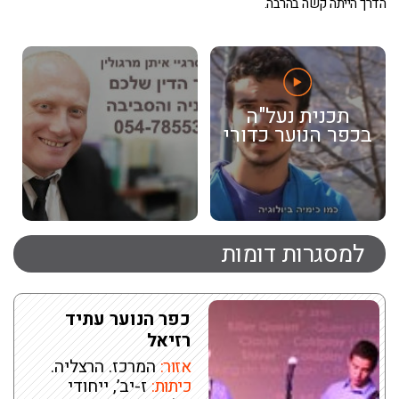
הדרך הייתה קשה בהרבה.
תכנית נעל"ה
בכפר הנוער כדורי
למסגרות דומות
כפר הנוער עתיד
רזיאל
אזור:
המרכז. הרצליה.
כיתות:
ז-יב’, ייחודי