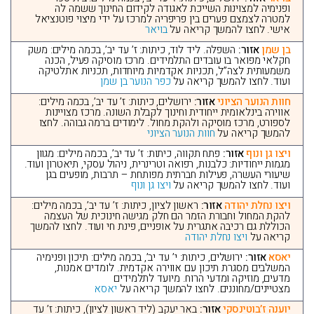
ופנימיה למצוינות השייכת לאגודה לקידום החינוך ששמה לה
למטרה לצמצם פערים בין פריפריה למרכז על ידי מיצוי פוטנציאל
אישי. לחצו להמשך קריאה על
בויאר
בן שמן
אזור:
השפלה. ליד לוד, כיתות: ז’ עד יב’, בכמה מילים: משק
חקלאי מפואר בו עובדים התלמידים. מרכז מוסיקה פעיל, הכנה
משמעותית לצה”ל, תכניות אקדמיות מיוחדות, תכניות אתלטיקה
ועוד. לחצו להמשך קריאה על
כפר הנוער בן שמן
חוות הנוער הציוני
אזור:
ירושלים, כיתות: ז’ עד יב’, בכמה מילים:
אווירה בינלאומית ייחודית וחינוך לקבלת השונה. מרכז מצויינות
לספורט, מרכז מוסיקה ולהקת מחול. לימודים ברמה גבוהה. לחצו
להמשך קריאה על
חוות הנוער הציוני
ויצו גן ונוף
אזור:
פתח תקווה, כיתות: ז’ עד יב’, בכמה מילים: מגוון
מגמות ייחודיות: כלבנות, רפואה וטרינרית, ניהול עסקי, תיאטרון ועוד.
שיעורי העשרה, פעילות חברתית מפותחת – תרבות, מופעים בגן
ועוד. לחצו להמשך קריאה על
ויצו גן ונוף
ויצו נחלת יהודה
אזור:
ראשון לציון, כיתות: ז’ עד יב’, בכמה מילים:
להקת המחול וחבורת הזמר הם חלק מגישה חינוכית של העצמה
הכוללת גם רכיבה אתגרית על אופניים, פינת חי ועוד. לחצו להמשך
קריאה על
ויצו נחלת יהודה
יאסא
אזור:
ירושלים, כיתות: י’ עד יב’, בכמה מילים: תיכון ופנימיה
המשלבים מסגרת תיכון עם אווירה אקדמית. לומדים אמנות,
מדעים, מוזיקה ומדעי הרוח. מיועד לתלמידים
מצטיינים/מחוננים. לחצו להמשך קריאה על
יאסא
יוענה ז’בוטינסקי
אזור:
באר יעקב (ליד ראשון לציון), כיתות: ז’ עד