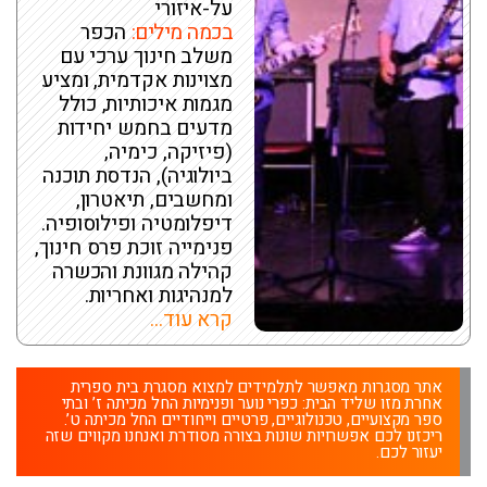
על-איזורי
בכמה מילים:
הכפר
משלב חינוך ערכי עם
מצוינות אקדמית, ומציע
מגמות איכותיות, כולל
מדעים בחמש יחידות
(פיזיקה, כימיה,
ביולוגיה), הנדסת תוכנה
ומחשבים, תיאטרון,
דיפלומטיה ופילוסופיה.
פנימייה זוכת פרס חינוך,
קהילה מגוונת והכשרה
למנהיגות ואחריות.
קרא עוד...
אתר מסגרות מאפשר לתלמידים למצוא מסגרת בית ספרית
אחרת מזו שליד הבית: כפרי נוער ופנימיות החל מכיתה ז’ ובתי
ספר מקצועיים, טכנולוגיים, פרטיים וייחודיים החל מכיתה ט’.
ריכזנו לכם אפשרויות שונות בצורה מסודרת ואנחנו מקווים שזה
יעזור לכם.