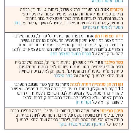
הנוער אשל הנשיא
ביכורים
אזור:
נגב מערבי. חבל אשכול, כיתות: ט’ עד יב’, בכמה
מילים: כפר נוער לאמנויות הבמה. פנימיה הצמודה לתיכון נופי
הבשור ומיועדת לנערים ונערות בעלי פוטנציאל גבוה בתחום
המוסיקה, אמנות פלסטית ותיאטרון. לחצו להמשך קריאה על
כפר
הנוער לאמנויות ביכורים
דרור מצפה רמון
אזור:
מצפה רמון, כיתות: ט’ עד יב’, בכמה מילים:
דרור מצפה רמון היא תיכון ופנימייה המשלבים מנהיגות ועשייה
חברתית. בבוקר, לומדים בתיכון מטייל עם מגמות ייחודיות, ואחר
הצהריים, ב”חברת הנוער”, מתפתחים להיות מנהיגים עצמאיים. לחצו
להמשך קריאה על
חברת הנוער במצפה רמון
כפר סילבר
אזור:
ליד אשקלון, כיתות: ז’ עד יב’, בכמה מילים: בית
ספר אזורי ופנימייה. מגוון מגמות עיוניות לצד מגמות טכנולוגיות.
כיתת מופ”ת וכיתת “קדם עתידים”. משק חקלאי, בריכת שחייה
ועוד. לחצו להמשך קריאה על
כפר סילבר
נקודת חן, פנימייה דתית לבנות
אזור:
בקיבוץ סעד שבנגב המערבי
10 דקות מאשקלון, כיתות: ט’ עד יב’, בכמה מילים: פנימייה שאפשר
להגדיר כהזדמנות שנייה ומיועדת לבנות שרוצות לפתוח דף חדש
בחייהן לאחר שלא הצליחו להשתלב במסגרות קודמות. לחצו
להשמך קריאה על
נקודת חן
תיכון סביבתי
אזור:
שדה בוקר, כיתות: ט’ עד יב’, בכמה מילים: הרבה
טיולים, לימודים בשטח ושקט של מדבר. המון פעילויות חברתיות,
העדלאידע הכי מפורסמת בנגב, לימודי סביבה ועוד. לחצו להמשך
קריאה על
התיכון הסביבתי בשדה בוקר