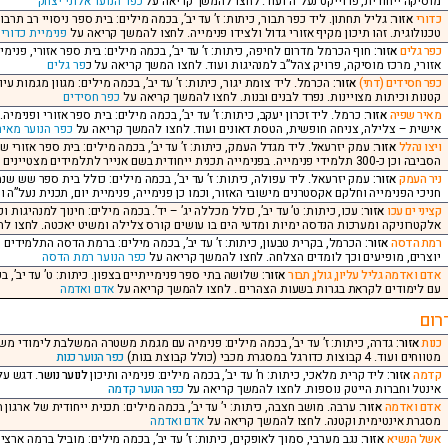
מוסיקה ייחודית, פרוייקט נעל”ה ועוד. לחצו להמשך קריאה על
כפר הנוער אלוני יצחק
כדורי
אזור:
גליל תחתון. ליד כפר תבור, כיתות: ז’ עד יב’, בכמה מילים: בית ספר ניסויי רב תר
טכנולוגית. זהו תיכון מקיף אזורי גדול ולצידו פנימייה. לחצו להמשך קריאה על
פנימיית כדורי
כפר גלים
אזור:
חוף הכרמל מדרום לחיפה, כיתות: ז’ עד יב’, בכמה מילים: בית ספר אזורי, פנימיה
אזורי, מרכז מוסיקה, פרויק צהל”ב למנהיגות ועוד. לחצו המשך קריאה על כ
פר גלים
כפר חסידים (דתי)
אזור:
הכרמל. ליד צומת יגור, כיתות: ז’ עד יב’, בכמה מילים: מגוון מגמות ע
קטנות וכיתות מצויינות. נפרד לבנים ובנות. לחצו להמשך קריאה על
כפר חסידים
מאיר שפיה
אזור:
כרמל. ליד זכרון יעקב, כיתות: ז’ עד יב’, בכמה מילים: בית ספר אזורי ופנימי
אישית – צלילה, צניחה חופשית, הטסת דאונים ועוד. לחצו להמשך קריאה על
כפר הנוער מאיר
ויצו נהלל
אזור:
עמק יזרעאל. ליד מגדל העמק, כיתות: ז’ עד יב’, בכמה מילים: בית ספר אזורי ש
הסביבה וכן כ-300 תלמידי פנימייה. בפנימייה תכנית ייחודית בשם אנייר לתלמידים מצטיינים בתחום המדעים וההנדסה. לחצו להמשך קריאה על
ניר העמק
אזור:
חניכי הפנימייה וחלקם אקסטרנים מישובי האזור, וכמו כן פנימייה, פנימיית יום, תכנית נעל”ה
קציני ים עכו
אזור:
עכו, כיתות: ט’ עד יב’, כולל מכללה יג’ – יד’. בכמה מילים: חינוך למנהיגות 
אלקטרוניקה ומערכות הנדסה ימיות ומדעי הים בו עושים קורס צלילה ומשיט יאכטה. לחצו 
רמת הדסה
אזור:
הכרמל, בקרית טבעון, כיתות: ז’ עד יב’, בכמה מילים: ברמת הדסה התלמידים 
יוצרים, מופיעים וכך לומדים הצלחה. לחצו להמשך קריאה על
כפר הנוער רמת הדסה
אדם ואדמה גליל עליון, גולן, תבור
אזור:
שלושה בתי ספר פנימייתיים בצפון. כיתות: ט’ עד יב’,
עם לימודים לקראת בגרות בשעות הצהרים . לחצו להמשך קריאה על
אדם ואדמה
רום
כנות
אזור:
גדרה, כיתות: ז’ עד יב’, בכמה מילים: פנימיה עם מגמת משטרה המשלבת לימודי משט
מטווחים ועוד. 4 קבוצות כדורגל במסגרת מכבי (כולל קבוצת בנות)
כפר הנוער כנות
קדמה
אזור:
ליד קרית מלאכי, כיתות: ח’ עד יב’, בכמה מילים: פנימיה ותיכון
לנוער נושר
. דגש על
אינטל וחברות הייטק נוספות. לחצו להמשך קריאה על
כפר הנוער קדמה
אדם ואדמה
אזור:
ערבה. מושב חצבה, כיתות: י’ עד יב’, בכמה מילים: תכנית ייחודית של ארגו
מסגרת אינטימית וקטנה. לחצו להמשך קריאה על
אדם ואדמה
אשל הנשיא
אזור:
נגב מערבי, סמוך לאופקים, כיתות: ז’ עד יב’, בכמה מילים: מוביל ברמה ארצי