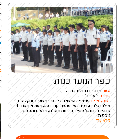
מ
מ
נ
ו
ח
לימוד 5 יחידות חק
צ
נ
ע
מ
כפר הנוער כנות
תוס
אזור:
מרכז-דרום ליד גדרה
כיתות:
ז’ עד יב’
בכמה מילים:
פנימייה המשלבת לימודי משטרה וחקלאות.
אילוף כלבים, רכיבה על סוסים, קרב מגע, מטווחים ועוד. 4
קבוצות כדורגל פעילות, כיתת מופ”ת, מדעים ומגמות
נוספות.
קרא עוד...