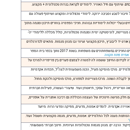
נים
. שיתוף עם חיל האוויר. לימודים לקראת בגרות טכנולוגית + מקצוע.
 חיבור לטבע וסביבה ירוקה. לימודי טכנולוגיה ומקצוע ושיתוף פעולה עם
ים ובעלי יכולות לימודיות גבוהות. חניכי הפנימיה בוחרים תיכון ומגמה מתוך
 מצויינות, לוגיסטיקה ימית ומגמות טכנולוגיות, כולל מכללה ללימודי יג’-
אורט יד ליבוביץ, תיכון מקצועי ועיוני ובו מגוון מגמות. מתאים לכדורגלנים
פתח תקווה, כיתות: ז’ עד יב’, בכמה מילים: פנימייה ייחודית בה גרים החניכים במשפחתונים עם משפחות. בשנת 2017 נחנך בכפר בית הספר
אמית פתח תקווה
גודה לקידום החינוך ששמה לה למטרה לצמצם פערים בין פריפריה למרכז על
התלמידים. מרכז מוסיקה פעיל, הכנה משמעותית לצה”ל, תכניות אקדמיות
חינוך לקבלת השונה. מרכז מצויינות לספורט, מרכז מוסיקה ולהקת מחול.
ואה וטרינרית, ניהול עסקי, תיאטרון ועוד. שיעורי העשרה, פעילות חברתית
ר הם חלק מגישה חינוכית של העצמה הכוללת גם רכיבה אתגרית על אופניים,
 אווירה אקדמית. לומדים אמנות, מדעים, מוזיקה ומדעי הרוח. מיועד
מות הנותנות מענה לכל התלמידים: אמנות, מדעים, מגמה מקצועית -חשמל ועוד.
י
יקוד. הרבה ים. מגוון מגמות טכנולוגיות ועיוניות. חינוך חברתי משמעותי.