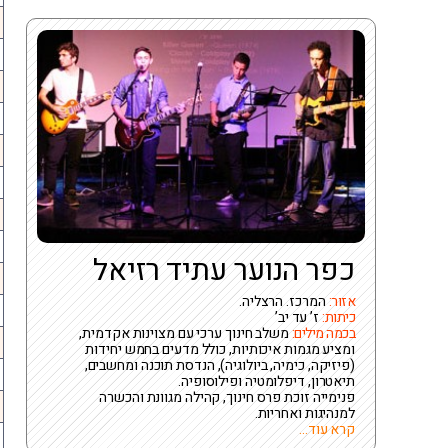
כפר הנוער עתיד רזיאל
אזור:
המרכז. הרצליה.
כיתות:
ז’ עד יב’
בכמה מילים:
משלב חינוך ערכי עם מצוינות אקדמית,
ומציע מגמות איכותיות, כולל מדעים בחמש יחידות
(פיזיקה, כימיה, ביולוגיה), הנדסת תוכנה ומחשבים,
תיאטרון, דיפלומטיה ופילוסופיה.
פנימייה זוכת פרס חינוך, קהילה מגוונת והכשרה
למנהיגות ואחריות.
קרא עוד...