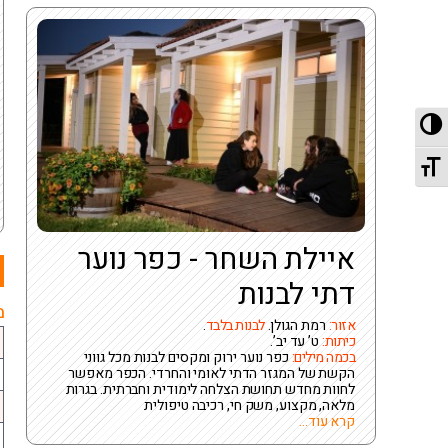
מתג ניגודיות גבוהה
מתג גודל גופן
איילת השחר - כפר נוער
דתי לבנות
מ
אזור:
רמת הגולן.
לבנות בלבד
.
כיתות:
ט’ עד יב’.
בכמה מילים:
כפר נוער ירוק ומקסים לבנות מכל גווני
הקשת של המגזר הדתי לאומי והחרדי. הכפר מאפשר
לחוות מחדש תחושת הצלחה לימודית וחברתית. בגרות
מלאה, מקצוע, משק חי, רכיבה טיפולית
קרא עוד...