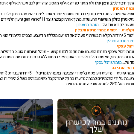
תוך חיבור לכלב ורצון שלו ולא מתוך כפייה. אילוף מהסוג הזה ייתן לכם גישה לאילוף איכו
גמת תאטרון
ושא אמנויות הבמה בויצו גן ונוף רחב ומשמעותי יותר מאשר לימודי המגמה בתיכון בלבד. 
מעשי. לקרוא עוד על….
מגמת תיאטרון.
קלאות – רפואת צמחי מרפא ותבלין
לאות בשיתוף פעולה אקדמי עם מכללת מדיטבע. הבסיס הלימודי הוא חקלאות והבוטניקה. יוצאים לסיורים ולהרצאות. לקרוא עוד על…
מחי מרפא ותבלין
יהול עסקי
מגמת ניהול עיסקי 
וד על…
מגמת ניהול עסקי
דעי הסביבה
נחשבת על ידי התלמידי
פת של 25% למגמה שהינה מגמה מדעית.
נותנים במה לכישרון
שלך