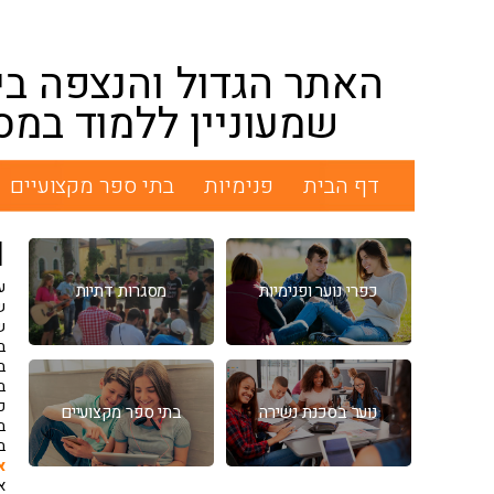
האתר הגדול והנצפה בי
שמעוניין ללמוד במס
דף הבית
פנימיות
בתי ספר מקצועיים
ו
ע
כפרי נוער ופנימיות
מסגרות דתיות
ש
ש
בנו
כ
נוער בסכנת נשירה
בתי ספר מקצועיים
ב
א