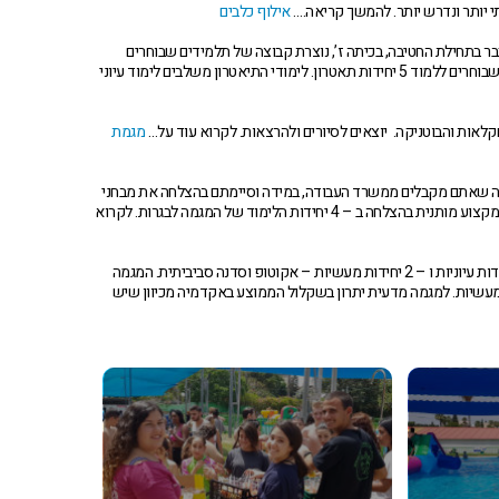
תי יותר ונדרש יותר. להמשך קריאה….
אילוף כלבים
כבר בתחילת החטיבה, בכיתה ז’, נוצרת קבוצה של תלמידים שבוחרים
בתיאטרון כחלק משיעורי ההעשרה. מתוך אותה קבוצה נוצר gan vanof11 גרעין תלמידים שבוחרים ללמוד 5 יחידות תאטרון. לימודי התיאטרון משלבים לימוד עיוני
מגמת
בתחום החשבונאות מקנה לכם מקצוע – מנהל חשבונות סוג 2. הדיפלומה שאתם מקבלים ממשרד העבודה, במידה וסיימתם בהצלחה את מבחני
הבגרות במקצוע, מאפשרת לכם לעבוד באופן מיידי בתחום ללא הכשרות נוספות. תעודת המקצוע מותנית בהצלחה ב – 4 יחידות הלימוד של המגמה לבגרות. לקרוא
מגמה עיונית – מדעית העוסקת בלימודי הסביבה. במגמה לומדים ל – 5 יחידות בגרות: 3 יחידות עיוניות ו – 2 יחידות מעשיות – אקוטופ וסדנה סביביתית. המגמה
ם כמגמה מדעית בה קל יותר לקבל ציונים גבוהים בשל 2 היחידות המעשיות. למגמה מדעית יתרון בשקלול הממוצע באקדמיה מכיוון שיש