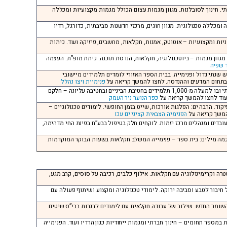
בותי. חינוך לסובלנות. מגוון מגמות עצום הכולל מגמות מקצועיות ומכללה
 ומכללה טכנולוגית. מגוון חוגים, מרכזי חדשנות סביבתית, כדורגל, רדיו
יוניות ומקצועיות – אוטוטק, אמנות, חקלאות, מחשבים, פיזיקה ועוד. כיתות
ה. מגוון מגמות – ביוטכנולוגיה, חקלאות, הנדסת תוכנה. כיתת מופ”ת. העצמה
 שפיה
ש שנתי גדול ופנימייה. בבית הספר האזורי לומדים תלמידים מיישובי
פנימיית ויצו נהלל
עמק יזרעאל. ליד עפולה, כיתות: ז’ עד יב’, בכמה מילים: כולל בית ספר שש שנתי ובו למעלה מ-1,000 תלמידים בחטיבת הביניים ובחטיבה עליונה – חלקם
 ועוד לחצו להמשך קריאה על
כפר הנוער ניר העמק
ופיקוד. הרבה ים: הפלגות אורכות, שייט בזמן החופשי. לימודים טכנולוגיים –
להמשך קריאה על
הפנימיה הצבאית קציני ים עכו
עובדים ומנהלים מרכז יזמות. לוקחים חלק בטיפול בבע”ח בפינת החי מדהימה,
 בכמה מילים: בית ספר – פנימייה המשלב חקלאות בשעות הבוקר המוקדמות
רה וקרימינולוגיה עם חקלאות. אילוף כלבים, רכיבה על סוסים, קרב מגע,
 חיבור לטבע וסביבה ירוקה. לימודי טכנולוגיה ומקצוע ושיתוף פעולה עם
ן השומר החדש. שילוב של עבודה חקלאית עם לימודים לבגרות בבי”ס שיטים.
ת במספר תחומים – חינוך חברתי ומגמות ייחודיות כגון הרדיו ועוד. הפנימייה