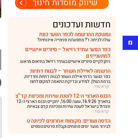
שיווק מוסדות חינוך
חדשות ועדכונים
נמשכת ההרשמה לכפר הנוער כנות
עולה לכיתה ז’? מחפש/ת פנימייה איכותית?
פייסבוק
כפר הנוער עתיד רזיאל – סיורים אישיים
למתעניינים
ניתן לקיים סיורים אישיים בעתיד רזיאל בתיאום מראש.
הרשמה לאיילת השחר – לבנות דתיות
כפר הנוער הדתי איילת השחר לבנות דתיות וחרדיות,
ברמת הגולן. למידע ובדיקת התאמה למקום לחצו
קרא עוד...
הכנס הארצי ה-12 לשנת שירות ומכינות קד”צ
בתאריך 16.9.26, שעה 16:00, יתקיים הכנס הארצי ה-12
והגדול בישראל לשנת שירות ומכינות קדם צבאיות.
קרא עוד...
הדסה נעורים: מקומות אחרונים לכיתה ט
לבירור מועד ימים פתוחים וקבלת פרטים נוספים