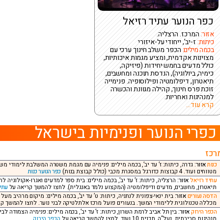
כפר הנוער עתיד רזיאל
אזור:
המרכז. הרצליה.
כיתות:
ז-יב’, ייחודי על-איזורי
בכמה מילים:
הכפר משלב חינוך ערכי עם
מצוינות אקדמית, ומציע מגמות איכותיות,
כולל מדעים בחמש יחידות (פיזיקה,
כימיה, ביולוגיה), הנדסת תוכנה ומחשבים,
תיאטרון, דיפלומטיה ופילוסופיה. פנימייה
זוכת פרס חינוך, קהילה מגוונת והכשרה
למנהיגות ואחריות.
קרא עוד...
כפרי הנוער ופנימיות בישראל
רכז
כנות
אזור:
גדרה, כיתות: ז’ עד יב’, בכמה מילים: פנימיה עם מגמת משטרה המשלבת לימודי משט
מטווחים ועוד. 4 קבוצות כדורגל במסגרת מכבי (כולל קבוצת בנות)
כפר הנוער כנות
עתיד רזיאל
אזור:
הרצליה, כיתות: ז’ עד יב’, בכמה מילים: בית ספר למדעים ואגרו-אקולוגיה 
תיאטרון, מחשבים, מדעים ודיפלומטיה (המקצוע נלמד באנגלית). לחצו להמשך קריאה על
עתי
הדסה נעורים
אזור:
בית ינאי-צפונית לנתניה, כיתות: ט’ עד יב’, בכמה מילים: מיקום מרהיב מעל 
מכללה טכנולוגית ללימודי המשך. בנעורים פועל מרכז אלתלטיקה לבני נוער. לחצו להמשך ק
הכפר הירוק
אזור:
בין תל אביב לרמת השרון, כיתות: ז’ עד יב’, בכמה מילים: פנימיה הצמודה לב
מנהיגות סביבתית, נעל”ה, תכנית 10 ועוד. לחצו להמשך קריאה על
הכפר הירוק