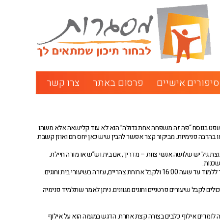
סיפורים אישיים
פרסום באתר
צרו קשר
 שמשפט בנוסח “פה זה משפחה אחת גדולה” הוא לא עוד קלישאה אלא משהו
או בהרבה פנימיות. מביקור קצר אפשר להבין שיש כאן יחס חם ואוזן קשבת
ים לשש קבוצות גיל. לכל קבוצת גיל יש שלושה אנשי צוות – מדריך, אם בית וש”ש או מורה חיילת.
בגן ונוף לומדים 5 ימים בשבוע. תלמידי חטיבת הביניים יכולים לקבל מלגה ובמחיר מאוד נמוך ללמוד עד שעה 16:00 ולקבל ארוחת צהריים, עזרה בשיעורי בית וחוגים.
תלמידי הפנימייה, יכולים לקבל שיעורים פרטניים וחוגים מגוונים. ניתן לאמר שתלמיד פנימיה
חידות עיוניות ויחידה אחת מעשית בה לומדים אילוף כלבים בצורה קצת אחרת. הדגש במגמה הוא על אילוף