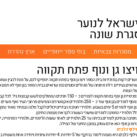
שראל לנוער
גרת שונה
מסגרות צבאיות
בתי ספר ייחודיים
ארץ נהדרת
יצו גן ונוף פתח תקווה
שרים דקות במזכירות בית הספר ויצו גן ונוף בפתח תקווה יספיקו לכם, על מנת להבין
רואים בעיניים. דלת פתוחה של מנהלים וסגנים כמו שרואים בבית הספר בגן ונוף לא תמצ
ל הצוות.
בפנימיית גן ונוף בפתח תקווה לומדים כ – 150 חניכים המחולק
סף לומדים בגן ונוף עוד כ – 250 תלמידים אקסטרנים המגיעים מרחבי העיר ואף מערים שכנות.
לל תלמידי החטיבה לומדים שיעורי העשרה לקראת מגמות התיכון.
בחטיבה ובתיכון לומדים בכיתה עד 25 תלמידים. לאחר שעות הלימודים, 
ויצו גן ונוף הוא אדם עסוק במובן החיובי של המילה.
ילוף כלבים
אילוף כלבים היא מגמת לימוד בהיקף של 5 יחידות. 4 י