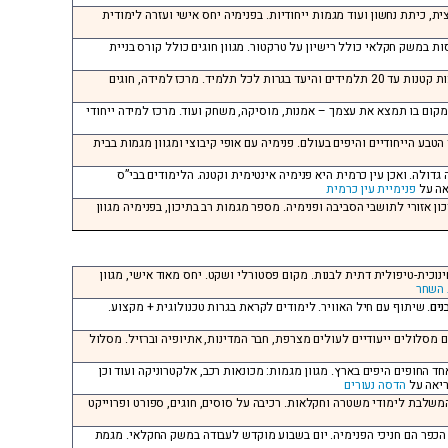
ית, כיתת נחשון ועוד מגמות ייחודיות. בפנימיה יחס אישי ועזרה לימודית
סות במשק חקלאי כולל רישיון על טרקטור. מגוון חוגים כולל קורס בניית
השרון, ליד קיבוץ תל יצחק, כיתות: ז’ עד יב’, בכמה מילים: בבי”ס למידה בקבוצות קטנות עד 20 תלמידים והיעד בגרות לכל תלמיד. מרכז למידה, חוגים
 המקום בו תמצא את עצמך – אמנות, מוסיקה, משחק ועוד. מרכז למידה ייחודי
י הטבע הייחודיים והיפים בעולם. פנימיה עם אופי קיבוצי ומגוון מגמות בבית
גדולה. ואכן עין כרמית היא פנימיה אינטימית וקטנה. הלימודים בבי”ס
אה על
פנימיית עין כרמית
יכון אזורי לתושבי הסביבה ופנימיה. מספר מגמות רב בתיכון, בפנימיה מגוון
חינוכית-טיפולית דתית לבנות. מקום פסטורלי ושקט. יחס מאוד אישי, מגוון
 השחר
נים
. שיתוף עם חיל האוויר. לימודים לקראת בגרות טכנולוגית + מקצוע.
 עם מסלולים ייעודיים לעולים מצרפת, חבר המדינות, אתיופיה וברזיל. מסלול
ד החופים היפים בארץ. מגוון מגמות: מכונאות רכב, אלקטרוניקה ועוד וכן
ריאה על
הדסה נעורים
ת המשלבת לימודי משטרה וחקלאות. רכיבה על סוסים, חוגים, ספורט ופרוייקט
די הכפר הם חניכי הפנימיה. יום בשבוע מוקדש לעבודה במשק החקלאי. מגמת