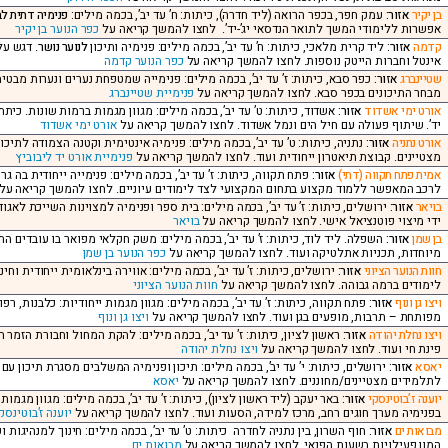
בן יקיר
אזור:
עמק חפר, בכפר הרואה (ליד חדרה), כיתות: ח’ עד יב’, בכמה מילים:
פנימיה דתית לב
אפשרות ללימודי המשך לתואר הנדסאי יג’-יד’. לחצו להמשך קריאה על
כפר הנוער בן יקיר
קדמה
אזור:
ליד קרית מלאכי, כיתות: ח’ עד יב’, בכמה מילים: פנימיה ותיכון
לנוער נושר
. דגש על
אינטל וחברות הייטק נוספות. לחצו להמשך קריאה על
כפר הנוער קדמה
שטיינברג
אזור:
כפר סבא, כיתות: ז’ עד יב’, בכמה מילים: פנימייה שמטפחת נערים ונערות מבטיח
מבחר התיכונים בכפר סבא. לחצו להמשך קריאה על
פנימיית שטיינברג
אורט ימי אשדוד
אזור:
אשדוד, כיתות: ט’ עד יב’, בכמה מילים: מגוון מגמות ברמות שונות. כיתת
יד’. שיתוף פעולה עם חיל הים ונמל אשדוד. לחצו להמשך קריאה על
אורט ימי אשדוד
אורט נתניה
אזור:
נתניה, כיתות: ט’ עד יב’, בכמה מילים: פנימיה אינטימית וקטנה הצמודה לתיכון 
מצטיינים. קבוצת תיאטרון ייחודית ועוד. לחצו להמשך קריאה על
פנימיית אורט יד ליבוביץ
אמית פתח תקווה (דתי)
אזור:
לרכב המאפשר ללמוד מקצוע בתחום המקצועי לצד לימודים עיוניים. לחצו להמשך קריאה על
בויאר
אזור:
ירושלים, כיתות: ז’ עד יב’, בכמה מילים: בית ספר ופנימיה למצוינות השייכת לא
ידי מיצוי פוטנציאל אישי. לחצו להמשך קריאה על
בויאר
בן שמן
אזור:
השפלה. ליד לוד, כיתות: ז’ עד יב’, בכמה מילים: משק חקלאי מפואר בו עובדים 
מיוחדות, תכניות אתלטיקה ועוד. לחצו להמשך קריאה על
כפר הנוער בן שמן
חוות הנוער הציוני
אזור:
ירושלים, כיתות: ז’ עד יב’, בכמה מילים: אווירה בינלאומית ייחודית ו
לימודים ברמה גבוהה. לחצו להמשך קריאה על
חוות הנוער הציוני
ויצו גן ונוף
אזור:
פתח תקווה, כיתות: ז’ עד יב’, בכמה מילים: מגוון מגמות ייחודיות: כלבנות, רפ
מפותחת – תרבות, מופעים בגן ועוד. לחצו להמשך קריאה על
ויצו גן ונוף
ויצו נחלת יהודה
אזור:
ראשון לציון, כיתות: ז’ עד יב’, בכמה מילים: להקת המחול וחבורת הזמ
פינת חי ועוד. לחצו להמשך קריאה על
ויצו נחלת יהודה
יאסא
אזור:
ירושלים, כיתות: י’ עד יב’, בכמה מילים: תיכון ופנימיה המשלבים מסגרת תיכון עם
לתלמידים מצטיינים/מחוננים. לחצו להמשך קריאה על
יאסא
יוענה ז’בוטינסקי
אזור:
באר יעקב (ליד ראשון לציון), כיתות: ז’ עד יב’, בכמה מילים: מגוון מג
בפנימיה מערך חוגים רחב, מרכז למידה, הסעות ועוד. לחצו להמשך קריאה על
יוענה ז’בוטינסק
מבואות ים
אזור:
חוף השרון, בין נתניה לחדרה כיתות: ט’ עד יב’, בכמה מילים: חינוך למנהיגות ופ
המון פעילויות בשעות הפנאי. לחצו להמשך קריאה על
מבואות ים