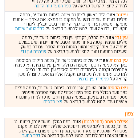
לכל תלמיד. מרכז למידה, חוגים ופעילויות. כיתה ללקויי
למידה. לחצו להמשך קריאה על
כפר הנוער נווה הדסה
עיינות
אזור:
ליד ראשון לציון-נס ציונה, כיתות: ט’ עד יב’, בכמה
מילים: בעיינות שמים דגש על המקום בו תמצא את עצמך – אמנות,
מוסיקה, משחק ועוד. מרכז למידה ייחודי בשם תבלין. לימודי
תקשורת , רפואה ועוד. לחצו להמשך קריאה על
כפר הנוער עיינות
עין גדי
אזור:
ים המלח, בקיבוץ עין גדי, כיתות: ז’ עד יב’, בכמה
מילים: פנימיה קטנה באחד מנופי הטבע הייחודיים והיפים בעולם.
פנימיה עם אופי קיבוצי ומגוון מגמות בבית הספר. עבודה במשק
ופעילות בתנועת נוער. לחצו להמשך קריאה על
פנימיית עין גדי
עין כרמית
אזור:
ירושלים כיתות: ז’ עד יב’, בכמה מילים: הסיסמה
כאן היא פנימיה קטנה, משפחה גדולה. ואכן עין כרמית היא פנימיה
אינטימית וקטנה. הלימודים בבי”ס האזורי עין כרם וכן בבי”ס
למדעים ואמנויות לחניכים שהתקבלו אליו מראש. לחצו להמשך
קריאה על
פנימיית עין כרמית
ויצו הדסים
אזור:
השרון, אבן יהודה, כיתות: ז’ עד יב’, בכמה מילים:
כפר נוער הכולל בית ספר תיכון אזורי לתושבי הסביבה ופנימיה.
מספר מגמות רב בתיכון, בפנימיה מגוון חוגים, מרכז למידה, חונכות
אישית ועוד. לחצו להמשך קריאה על
ויצו הדסים
צפון
איילת השחר (דתי לבנות)
אזור:
רמת הגולן. מושב יונתן, כיתות: ט’
עד יב’, בכמה מילים: פנימיה חינוכית-טיפולית דתית לבנות. מקום
פסטורלי ושקט. יחס מאוד אישי, מגוון חוגים ומעורבות בקהילה.
אחוז זכאות גבוה לבגרות. לחצו להמשך קריאה על
כפר הנוער