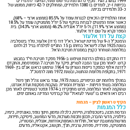
1999 במערב העיר. מקיף ט הנו ממלכתי שש שנתי, המיועד לתלמידים
בכיתות ז-יב, לומדים בו 1380 תלמידים, המחולקים ל-42 כיתות, ממוצע של
כ-33 תלמידים בכיתה.
אחוז התלמידים הזכאים לבגרות עומד על 85.5% (ממוצע ארצי – 68%),
כאשר אחוז הניגשים לבגרות בהיקף של 5 יח”ל מתמטיקה עומד על 18.5%
(ממוצע ארצי 11.9%), ול-5 יח”ל אנגלית 46.2% (ממוצע ארצי 34.3%). בית
הספר נקרא על שם דוד אלעזר.
קצת על דוד אלעזר
הרמטכ”ל ה-9 של מדינת ישראל, רא”ל דוד (דדו) אלעזר, נולד ביגוסלביה
בשנת 1925 ועלה לישראל בהיותו בן 15. התגייס לפלמ”ח בגיל 21 ולחם
במלחמת השחרור כקצין במסגרת חטיבת הראל.
דדו התקדם בסולם הדרגות ושימש ב-1956 מפקד חטיבת חי”ר במבצע
קדש. לאחר מכן עבר הסבה לשריון, פיקד על חטיבה 7 המפורסמת, והתקדם
לדרגת אלוף כמפקד גייסות השריון עד 1964. שימוש כראש אג”ם בין 1969-
1971, בתקופת מלחמת ההתשה, ובשנת 1972 מונה לרמטכ”ל.
במהלך מלחמת יום הכיפורים, בשנת 1973, עמד בראש צה”ל תוך ניהול
המלחמה בשתי חזיתות – המצרית והסורית. בעקבות מסקנות ועדת אגרנט,
שהוקמה לאחר המלחמה, פרש מתפקידו ב-1974 ונפטר כשנתיים לאחר מכן.
רבים ראו ורואים בו “שעיר לעזאזל” של קברניטי המדינה באותם ימים.
מקיף ט ראשון לציון – מגמות
כלל המגמות
הנדסת תכנה, ביוטכנולוגיה, תיירות, כלכלה ומימון, חינוך גופני, גאוגרפיה, כימיה,
ביולוגיה, מדעי החברה, תכנון ותכנות מערכות, מדעי המחשב, פיסיקה, תיירות,
מורשת/מחשבת ישראל, תולדות האמנות,אזרחות, אנגלית, הסטוריה,
מתמטיקה, ספרדית, ספרות, ערבית, תנ”ך, תקשוב, אקטאליה, מדעים.