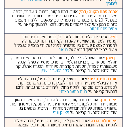
ליבוביץ
אמית פתח תקווה (דתי)
אזור:
פתח תקווה, כיתות: ז’ עד יב’, בכמה
מילים: פנימייה ייחודית בה גרים החניכים במשפחתונים עם משפחות.
בשנת 2017 נחנך בכפר בית הספר לרכב המאפשר ללמוד מקצוע
בתחום המקצועי לצד לימודים עיוניים. לחצו להמשך קריאה על
אמית פתח תקווה
בויאר
אזור:
ירושלים, כיתות: ז’ עד יב’, בכמה מילים: בית ספר
ופנימיה למצוינות השייכת לאגודה לקידום החינוך ששמה לה
למטרה לצמצם פערים בין פריפריה למרכז על ידי מיצוי פוטנציאל
אישי. לחצו להמשך קריאה על
בויאר
בן שמן
אזור:
השפלה. ליד לוד, כיתות: ז’ עד יב’, בכמה מילים: משק
חקלאי מפואר בו עובדים התלמידים. מרכז מוסיקה פעיל, הכנה
משמעותית לצה”ל, תכניות אקדמיות מיוחדות, תכניות אתלטיקה
ועוד. לחצו להמשך קריאה על
כפר הנוער בן שמן
חוות הנוער הציוני
אזור:
ירושלים, כיתות: ז’ עד יב’, בכמה מילים:
אווירה בינלאומית ייחודית וחינוך לקבלת השונה. מרכז מצויינות
לספורט, מרכז מוסיקה ולהקת מחול. לימודים ברמה גבוהה. לחצו
להמשך קריאה על
חוות הנוער הציוני
ויצו גן ונוף
אזור:
פתח תקווה, כיתות: ז’ עד יב’, בכמה מילים: מגוון
מגמות ייחודיות: כלבנות, רפואה וטרינרית, ניהול עסקי, תיאטרון ועוד.
שיעורי העשרה, פעילות חברתית מפותחת – תרבות, מופעים בגן
ועוד. לחצו להמשך קריאה על
ויצו גן ונוף
ויצו נחלת יהודה
אזור:
ראשון לציון, כיתות: ז’ עד יב’, בכמה מילים:
להקת המחול וחבורת הזמר הם חלק מגישה חינוכית של העצמה