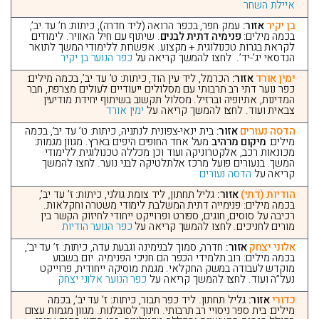
איילת השחר
בן יקיר
אזור:
עמק חפר, בכפר הרואה (ליד חדרה), כיתות: ח’ עד יב’,
בכמה מילים:
פנימיה דתית לבנים
. שיתוף עם חיל האוויר. לימודים
לקראת בגרות טכנולוגית + מקצוע. אפשרות ללימודי המשך לתואר
הנדסאי יג’-יד’. לחצו להמשך קריאה על
כפר הנוער בן יקיר
ימין אורד
אזור:
הכרמל, ליד עין הוד, כיתות: ט’ עד יב’, בכמה מילים:
כפר נוער דתי רב תרבותי עם מסלולים ייעודיים לעולים מצרפת, חבר
המדינות, אתיופיה וברזיל. מסלול תקשוב בשיתוף יחידת מודיעין
צבאית ועוד. לחצו להמשך קריאה על
ימין אורד
הדסה נעורים
אזור:
בית ינאי-צפונית לנתניה, כיתות: ט’ עד יב’, בכמה
מילים:
מיקום מרהיב
מעל אחד החופים היפים בארץ. מגוון מגמות:
מכונאות רכב, אלקטרוניקה ועוד וכן מכללה טכנולוגית ללימודי
המשך. בנעורים פועל מרכז אלתלטיקה לבני נוער. לחצו להמשך
קריאה על
הדסה נעורים
הודיות (דתי)
אזור:
גליל תחתון, ליד צומת גולני, כיתות: ז’ עד יב’,
בכמה מילים: פנימייה דתית המשלבת לימודי משטרה וחקלאות.
רכיבה על סוסים, חוגים, ספורט ופרוייקט ייחודי לחיזוק הקשר בין
מורים לחניכים. לחצו להמשך קריאה על
כפר הנוער הודיות
אלוני יצחק
אזור:
חדרה, סמוך לבנימינה וגבעת עדה, כיתות: ז’ עד יב’,
בכמה מילים: רוב תלמידי הכפר הם חניכי הפנימיה. יום בשבוע
מוקדש לעבודה במשק החקלאי. מגמת מוסיקה ייחודית, פרוייקט
נעל”ה ועוד. לחצו להמשך קריאה על
כפר הנוער אלוני יצחק
כדורי
אזור:
גליל תחתון. ליד כפר תבור, כיתות: ז’ עד יב’, בכמה
מילים: בית ספר ניסויי רב תרבותי. חינוך לסובלנות. מגוון מגמות עצום