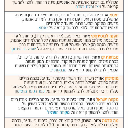
הכוללת גם רכיבה אתגרית על אופניים, פינת חי ועוד. לחצו להמשך
קריאה על
ויצו נחלת יהודה
יאסא
אזור:
ירושלים, כיתות: י’ עד יב’, בכמה מילים: תיכון ופנימיה
המשלבים מסגרת תיכון עם אווירה אקדמית. לומדים אמנות,
מדעים, מוזיקה ומדעי הרוח. מיועד לתלמידים
מצטיינים/מחוננים. לחצו להמשך קריאה על
יאסא
יוענה ז’בוטינסקי
אזור:
באר יעקב (ליד ראשון לציון), כיתות: ז’ עד
יב’, בכמה מילים: מגוון מגמות הנותנות מענה לכל התלמידים: אמנות,
מדעים, מגמה מקצועית -חשמל ועוד. בפנימיה מערך חוגים רחב,
מרכז למידה, הסעות ועוד. לחצו להמשך קריאה על
יוענה ז’בוטינסקי
מבואות ים
אזור:
חוף השרון, בין נתניה לחדרה כיתות: ט’ עד יב’,
בכמה מילים: חינוך למנהיגות ופיקוד. הרבה ים. מגוון מגמות
טכנולוגיות ועיוניות. חינוך חברתי משמעותי. המון פעילויות בשעות
הפנאי. לחצו להמשך קריאה על
מבואות ים
מוסינזון
אזור:
השרון, הוד השרון כיתות: י’ עד יב’, בכמה מילים:
מגמת ספורט מובילה ברמה ארצית, כיתת נחשון ועוד מגמות
ייחודיות. בפנימיה יחס אישי ועזרה לימודית רבה שמובילה להצלחה.
נעל”ה דוברי אנגלית. לחצו להמשך קריאה על
כפר הנוער מוסינזון
מקווה ישראל
אזור:
חולון כיתות: ט’ עד יב’, בכמה מילים: אורח חיים
דתי באווירה חופשית. התנסות במשק חקלאי כולל רישיון על
טרקטור. מגוון חוגים כולל קורס בניית ציפוניים + תעודת מקצוע
ועוד. לחצו להמשך קריאה על
מקווה ישראל
נוה הדסה
אזור:
השרון, ליד קיבוץ תל יצחק, כיתות: ז’ עד יב’, בכמה
מילים: בבי”ס למידה בקבוצות קטנות עד 20 תלמידים והיעד בגרות