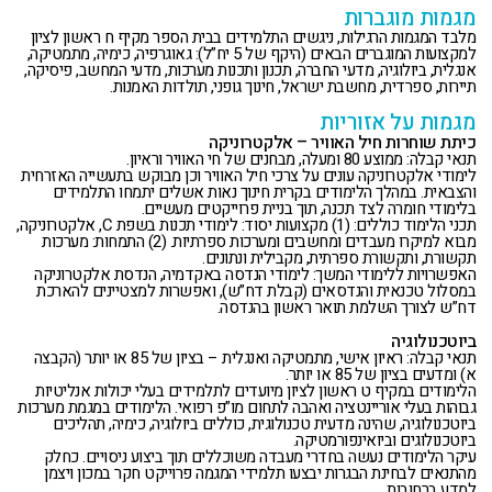
מגמות מוגברות
מלבד המגמות הרגילות, ניגשים התלמידים בבית הספר מקיף ח ראשון לציון
למקצועות המוגברים הבאים (היקף של 5 יח”ל): גאוגרפיה, כימיה, מתמטיקה,
אנגלית, ביולוגיה, מדעי החברה, תכנון ותכנות מערכות, מדעי המחשב, פיסיקה,
תיירות, ספרדית, מחשבת ישראל, חינוך גופני, תולדות האמנות.
מגמות על אזוריות
כיתת שוחרות חיל האוויר – אלקטרוניקה
תנאי קבלה: ממוצע 80 ומעלה, מבחנים של חי האוויר וראיון.
לימודי אלקטרוניקה עונים על צרכי חיל האוויר וכן מבוקש בתעשייה האזרחית
והצבאית. במהלך הלימודים בקרית חינוך נאות אשלים יתמחו התלמידים
בלימודי חומרה לצד תכנה, תוך בניית פרוייקטים מעשיים.
תכני הלימוד כוללים: (1) מקצועות יסוד: לימודי תכנות בשפת C, אלקטרוניקה,
מבוא למיקרו מעבדים ומחשבים ומערכות ספרתיות. (2) התמחות: מערכות
תקשורת, ותקשורת ספרתית, מקבילית ונתונים.
האפשרויות ללימודי המשך: לימודי הנדסה באקדמיה, הנדסת אלקטרוניקה
במסלול טכנאית והנדסאים (קבלת דח”ש), ואפשרות למצטיינים להארכת
דח”ש לצורך השלמת תואר ראשון בהנדסה.
ביוטכנולוגיה
תנאי קבלה: ראיון אישי, מתמטיקה ואנגלית – בציון של 85 או יותר (הקבצה
א) ומדעים בציון של 85 או יותר.
הלימודים במקיף ט ראשון לציון מיועדים לתלמידים בעלי יכולות אנליטיות
גבוהות בעלי אוריינטציה ואהבה לתחום מו”פ רפואי. הלימודים במגמת מערכות
ביוטכנולוגיה, שהינה מדעית טכנולוגית, כוללים ביולוגיה, כימיה, תהליכים
ביוטכנולוגים וביואינפורמטיקה.
עיקר הלימודים נעשה בחדרי מעבדה משוכללים תוך ביצוע ניסויים. כחלק
מהתנאים לבחינת הבגרות יבצעו תלמידי המגמה פרוייקט חקר במכון ויצמן
למדע ברחובות.