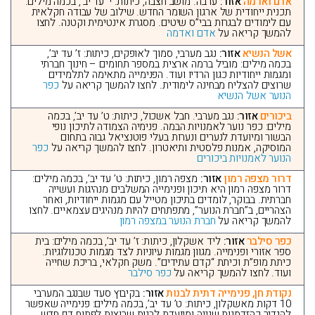
אדם ואדמה
אזור:
ערבה. מושב חצבה, כיתות: י’ עד יב’, בכמה מילים:
תכנית ייחודית של ארגון השומר החדש. שילוב של עבודה חקלאית
עם לימודים לבגרות בבי”ס שיטים. מסגרת אינטימית וקטנה. לחצו
להמשך קריאה על
אדם ואדמה
אשל הנשיא
אזור:
נגב מערבי, סמוך לאופקים, כיתות: ז’ עד יב’,
בכמה מילים: מוביל ברמה ארצית במספר תחומים – חינוך חברתי
ומגמות ייחודיות כגון הרדיו ועוד. הפנימייה מתאימה לתלמידים
שרוצים להצליח מבחינה לימודית. לחצו להמשך קריאה על
כפר
הנוער אשל הנשיא
ביכורים
אזור:
נגב מערבי. חבל אשכול, כיתות: ט’ עד יב’, בכמה
מילים: כפר נוער לאמנויות הבמה. פנימיה הצמודה לתיכון נופי
הבשור ומיועדת לנערים ונערות בעלי פוטנציאל גבוה בתחום
המוסיקה, אמנות פלסטית ותיאטרון. לחצו להמשך קריאה על
כפר
הנוער לאמנויות ביכורים
דרור מצפה רמון
אזור:
מצפה רמון, כיתות: ט’ עד יב’, בכמה מילים:
דרור מצפה רמון היא תיכון ופנימייה המשלבים מנהיגות ועשייה
חברתית. בבוקר, לומדים בתיכון מטייל עם מגמות ייחודיות, ואחר
הצהריים, ב”חברת הנוער”, מתפתחים להיות מנהיגים עצמאיים. לחצו
להמשך קריאה על
חברת הנוער במצפה רמון
כפר סילבר
אזור:
ליד אשקלון, כיתות: ז’ עד יב’, בכמה מילים: בית
ספר אזורי ופנימייה. מגוון מגמות עיוניות לצד מגמות טכנולוגיות.
כיתת מופ”ת וכיתת “קדם עתידים”. משק חקלאי, בריכת שחייה
ועוד. לחצו להמשך קריאה על
כפר סילבר
נקודת חן, פנימייה דתית לבנות
אזור:
בקיבוץ סעד שבנגב המערבי
10 דקות מאשקלון, כיתות: ט’ עד יב’, בכמה מילים: פנימייה שאפשר
להגדיר כהזדמנות שנייה ומיועדת לבנות שרוצות לפתוח דף חדש