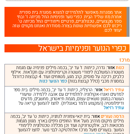
אתר מסגרות מאפשר לתלמידים למצוא מסגרת בית ספרית
אחרת מזו שליד הבית: כפרי נוער ופנימיות החל מכיתה ז’ ובתי
ספר מקצועיים, טכנולוגיים, פרטיים וייחודיים החל מכיתה ט’.
ריכזנו לכם אפשרויות שונות בצורה מסודרת ואנחנו מקווים שזה
יעזור לכם.
כפרי הנוער ופנימיות בישראל
מרכז
כנות
אזור:
גדרה, כיתות: ז’ עד יב’, בכמה מילים: פנימיה עם מגמת
משטרה המשלבת לימודי משטרה וקרימינולוגיה עם חקלאות. אילוף
כלבים, רכיבה על סוסים, קרב מגע, מטווחים ועוד. 4 קבוצות כדורגל
במסגרת מכבי (כולל קבוצת בנות)
כפר הנוער כנות
עתיד רזיאל
אזור:
הרצליה, כיתות: ז’ עד יב’, בכמה מילים: בית ספר
למדעים ואגרו-אקולוגיה לתלמידים עם אהבה ללמידה. שיעורי
העשרה במגוון נושאים עצום, מגמת תיאטרון, מחשבים, מדעים
ודיפלומטיה (המקצוע נלמד באנגלית). לחצו להמשך קריאה על
עתיד רזיאל
הדסה נעורים
אזור:
בית ינאי-צפונית לנתניה, כיתות: ט’ עד יב’, בכמה
מילים: מיקום מרהיב מעל אחד החופים היפים בארץ. מגוון מגמות:
מכונאות רכב, אלקטרוניקה ועוד וכן מכללה טכנולוגית ללימודי
המשך. בנעורים פועל מרכז אלתלטיקה לבני נוער. לחצו להמשך