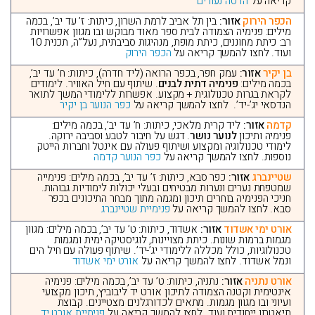
קריאה על
הדסה נעורים
הכפר הירוק
אזור:
בין תל אביב לרמת השרון, כיתות: ז’ עד יב’, בכמה
מילים: פנימיה הצמודה לבית ספר מאוד מבוקש ובו מגוון אפשרויות
רב: כיתת מחוננים, כיתת מופת, מנהיגות סביבתית, נעל”ה, תכנית 10
ועוד. לחצו להמשך קריאה על
הכפר הירוק
בן יקיר
אזור:
עמק חפר, בכפר הרואה (ליד חדרה), כיתות: ח’ עד יב’,
בכמה מילים:
פנימיה דתית לבנים
. שיתוף עם חיל האוויר. לימודים
לקראת בגרות טכנולוגית + מקצוע. אפשרות ללימודי המשך לתואר
הנדסאי יג’-יד’. לחצו להמשך קריאה על
כפר הנוער בן יקיר
קדמה
אזור:
ליד קרית מלאכי, כיתות: ח’ עד יב’, בכמה מילים:
פנימיה ותיכון
לנוער נושר
. דגש על חיבור לטבע וסביבה ירוקה.
לימודי טכנולוגיה ומקצוע ושיתוף פעולה עם אינטל וחברות הייטק
נוספות. לחצו להמשך קריאה על
כפר הנוער קדמה
שטיינברג
אזור:
כפר סבא, כיתות: ז’ עד יב’, בכמה מילים: פנימייה
שמטפחת נערים ונערות מבטיחים ובעלי יכולות לימודיות גבוהות.
חניכי הפנימיה בוחרים תיכון ומגמה מתוך מבחר התיכונים בכפר
סבא. לחצו להמשך קריאה על
פנימיית שטיינברג
אורט ימי אשדוד
אזור:
אשדוד, כיתות: ט’ עד יב’, בכמה מילים: מגוון
מגמות ברמות שונות. כיתת מצויינות, לוגיסטיקה ימית ומגמות
טכנולוגיות, כולל מכללה ללימודי יג’-יד’. שיתוף פעולה עם חיל הים
ונמל אשדוד. לחצו להמשך קריאה על
אורט ימי אשדוד
אורט נתניה
אזור:
נתניה, כיתות: ט’ עד יב’, בכמה מילים: פנימיה
אינטימית וקטנה הצמודה לתיכון אורט יד ליבוביץ, תיכון מקצועי
ועיוני ובו מגוון מגמות. מתאים לכדורגלנים מצטיינים. קבוצת
תיאטרון ייחודית ועוד. לחצו להמשך קריאה על
פנימיית אורט יד