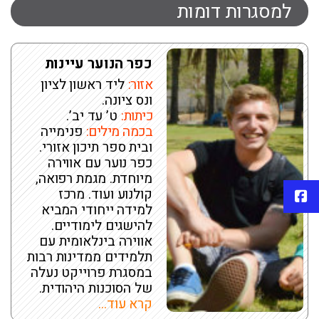
למסגרות דומות
כפר הנוער עיינות
אזור:
ליד ראשון לציון
ונס ציונה.
כיתות:
ט’ עד יב’.
בכמה מילים:
פנימייה
ובית ספר תיכון אזורי.
כפר נוער עם אווירה
מיוחדת. מגמת רפואה,
קולנוע ועוד. מרכז
פייסבוק
למידה ייחודי המביא
להישגים לימודיים.
אווירה בינלאומית עם
תלמידים ממדינות רבות
במסגרת פרוייקט נעלה
של הסוכנות היהודית.
קרא עוד...