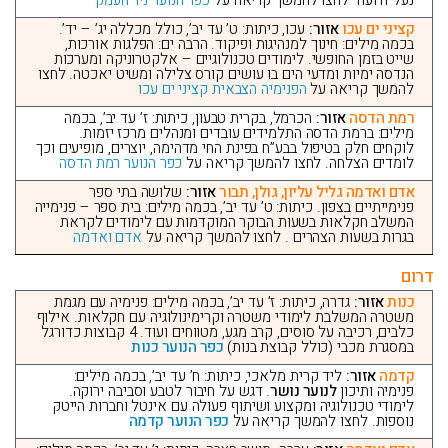
נעל”ה ועוד לחצו להמשך קריאה על
כפר הנוער ניר העמק
קציני ים עכו
אזור:
עכו, כיתות: ט’ עד יב’, כולל מכללה יג’ – יד’.
בכמה מילים: חינוך למנהיגות ופיקוד. הרבה ים: הפלגות אורכות,
שייט בזמן החופשי. לימודים טכנולוגיים – אלקטרוניקה ומערכות
הנדסה ימיות ומדעי הים בו עושים קורס צלילה ומשיט יאכטה. לחצו
להמשך קריאה על
הפנימיה הצבאית קציני ים עכו
רמת הדסה
אזור:
הכרמל, בקרית טבעון, כיתות: ז’ עד יב’, בכמה
מילים: ברמת הדסה התלמידים עובדים ומנהלים מרכז יזמות.
לוקחים חלק בטיפול בבע”ח בפינת החי מדהימה, יוצרים, מופיעים וכך
לומדים הצלחה. לחצו להמשך קריאה על
כפר הנוער רמת הדסה
אדם ואדמה גליל עליון, גולן, תבור
אזור:
שלושה בתי ספר
פנימייתיים בצפון. כיתות: ט’ עד יב’, בכמה מילים: בית ספר – פנימייה
המשלב חקלאות בשעות הבוקר המוקדמות עם לימודים לקראת
בגרות בשעות הצהרים . לחצו להמשך קריאה על
אדם ואדמה
דרום
כנות
אזור:
גדרה, כיתות: ז’ עד יב’, בכמה מילים: פנימיה עם מגמת
משטרה המשלבת לימודי משטרה וקרימינולוגיה עם חקלאות. אילוף
כלבים, רכיבה על סוסים, קרב מגע, מטווחים ועוד. 4 קבוצות כדורגל
במסגרת מכבי (כולל קבוצת בנות)
כפר הנוער כנות
קדמה
אזור:
ליד קרית מלאכי, כיתות: ח’ עד יב’, בכמה מילים:
פנימיה ותיכון
לנוער נושר
. דגש על חיבור לטבע וסביבה ירוקה.
לימודי טכנולוגיה ומקצוע ושיתוף פעולה עם אינטל וחברות הייטק
נוספות. לחצו להמשך קריאה על
כפר הנוער קדמה