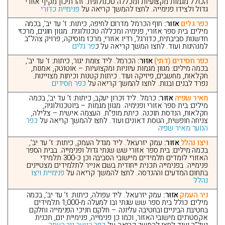
הכולל מגמות מקצועיות ומכללה טכנולוגית. זהו תיכון מקיף אזורי
גדול ולצידו פנימייה. לחצו להמשך קריאה על
פנימיית כדורי
כפר גלים
אזור:
חוף הכרמל מדרום לחיפה, כיתות: ז’ עד יב’, בכמה
מילים: בית ספר אזורי, פנימיה ומכללה טכנולוגית. מגוון חוגים, מרכזי
חדשנות סביבתית, כדורגל, רדיו אזורי, מרכז מוסיקה, פרויק צהל”ב
למנהיגות ועוד. לחצו המשך קריאה על כ
פר גלים
כפר חסידים (דתי)
אזור:
הכרמל. ליד צומת יגור, כיתות: ז’ עד יב’,
בכמה מילים: מגוון מגמות עיוניות ומקצועיות – אוטוטק, אמנות,
חקלאות, מחשבים, פיזיקה ועוד. כיתות קטנות וכיתות מצויינות.
נפרד לבנים ובנות. לחצו להמשך קריאה על
כפר חסידים
מאיר שפיה
אזור:
כרמל. ליד זכרון יעקב, כיתות: ז’ עד יב’, בכמה
מילים: בית ספר אזורי ופנימיה. מגוון מגמות – ביוטכנולוגיה,
חקלאות, הנדסת תוכנה. כיתת מופ”ת. העצמה אישית – צלילה,
צניחה חופשית, הטסת דאונים ועוד. לחצו להמשך קריאה על
כפר
הנוער מאיר שפיה
ויצו נהלל
אזור:
עמק יזרעאל. ליד מגדל העמק, כיתות: ז’ עד יב’,
בכמה מילים: בית ספר אזורי שש שנתי גדול ופנימייה. בבית הספר
האזורי לומדים תלמידים מיישובי הסביבה וכן כ-300 תלמידי
פנימייה. בפנימייה תכנית ייחודית בשם אנייר לתלמידים מצטיינים
בתחום המדעים וההנדסה. לחצו להמשך קריאה על
פנימיית ויצו
נהלל
ניר העמק
אזור:
עמק יזרעאל. ליד עפולה, כיתות: ז’ עד יב’, בכמה
מילים: כולל בית ספר שש שנתי ובו למעלה מ-1,000 תלמידים
בחטיבת הביניים ובחטיבה עליונה – חלקם חניכי הפנימייה וחלקם
אקסטרנים מישובי האזור, וכמו כן פנימייה, פנימיית יום, תכנית