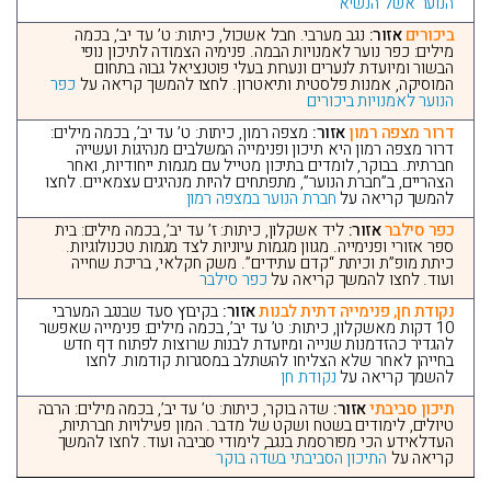
הנוער אשל הנשיא
ביכורים
אזור:
נגב מערבי. חבל אשכול, כיתות: ט’ עד יב’, בכמה
מילים: כפר נוער לאמנויות הבמה. פנימיה הצמודה לתיכון נופי
הבשור ומיועדת לנערים ונערות בעלי פוטנציאל גבוה בתחום
המוסיקה, אמנות פלסטית ותיאטרון. לחצו להמשך קריאה על
כפר
הנוער לאמנויות ביכורים
דרור מצפה רמון
אזור:
מצפה רמון, כיתות: ט’ עד יב’, בכמה מילים:
דרור מצפה רמון היא תיכון ופנימייה המשלבים מנהיגות ועשייה
חברתית. בבוקר, לומדים בתיכון מטייל עם מגמות ייחודיות, ואחר
הצהריים, ב”חברת הנוער”, מתפתחים להיות מנהיגים עצמאיים. לחצו
להמשך קריאה על
חברת הנוער במצפה רמון
כפר סילבר
אזור:
ליד אשקלון, כיתות: ז’ עד יב’, בכמה מילים: בית
ספר אזורי ופנימייה. מגוון מגמות עיוניות לצד מגמות טכנולוגיות.
כיתת מופ”ת וכיתת “קדם עתידים”. משק חקלאי, בריכת שחייה
ועוד. לחצו להמשך קריאה על
כפר סילבר
נקודת חן, פנימייה דתית לבנות
אזור:
בקיבוץ סעד שבנגב המערבי
10 דקות מאשקלון, כיתות: ט’ עד יב’, בכמה מילים: פנימייה שאפשר
להגדיר כהזדמנות שנייה ומיועדת לבנות שרוצות לפתוח דף חדש
בחייהן לאחר שלא הצליחו להשתלב במסגרות קודמות. לחצו
להשמך קריאה על
נקודת חן
תיכון סביבתי
אזור:
שדה בוקר, כיתות: ט’ עד יב’, בכמה מילים: הרבה
טיולים, לימודים בשטח ושקט של מדבר. המון פעילויות חברתיות,
העדלאידע הכי מפורסמת בנגב, לימודי סביבה ועוד. לחצו להמשך
קריאה על
התיכון הסביבתי בשדה בוקר