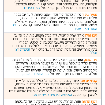
בכמה מילים: מגוון מגמות עיוניות ומקצועיות – אוטוטק, אמנות,
חקלאות, מחשבים, פיזיקה ועוד. כיתות קטנות וכיתות מצויינות.
נפרד לבנים ובנות. לחצו להמשך קריאה על
כפר חסידים
מאיר שפיה
אזור:
כרמל. ליד זכרון יעקב, כיתות: ז’ עד יב’, בכמה
מילים: בית ספר אזורי ופנימיה. מגוון מגמות – ביוטכנולוגיה,
חקלאות, הנדסת תוכנה. כיתת מופ”ת. העצמה אישית – צלילה,
צניחה חופשית, הטסת דאונים ועוד. לחצו להמשך קריאה על
כפר
הנוער מאיר שפיה
ויצו נהלל
אזור:
עמק יזרעאל. ליד מגדל העמק, כיתות: ז’ עד יב’,
בכמה מילים: בית ספר אזורי שש שנתי גדול ופנימייה. בבית הספר
האזורי לומדים תלמידים מיישובי הסביבה וכן כ-300 תלמידי
פנימייה. בפנימייה תכנית ייחודית בשם אנייר לתלמידים מצטיינים
בתחום המדעים וההנדסה. לחצו להמשך קריאה על
פנימיית ויצו
נהלל
ניר העמק
אזור:
עמק יזרעאל. ליד עפולה, כיתות: ז’ עד יב’, בכמה
מילים: כולל בית ספר שש שנתי ובו למעלה מ-1,000 תלמידים
בחטיבת הביניים ובחטיבה עליונה – חלקם חניכי הפנימייה וחלקם
אקסטרנים מישובי האזור, וכמו כן פנימייה, פנימיית יום, תכנית
נעל”ה ועוד לחצו להמשך קריאה על
כפר הנוער ניר העמק
קציני ים עכו
אזור:
עכו, כיתות: ט’ עד יב’, כולל מכללה יג’ – יד’.
בכמה מילים: חינוך למנהיגות ופיקוד. הרבה ים: הפלגות אורכות,
שייט בזמן החופשי. לימודים טכנולוגיים – אלקטרוניקה ומערכות
הנדסה ימיות ומדעי הים בו עושים קורס צלילה ומשיט יאכטה. לחצו
להמשך קריאה על
הפנימיה הצבאית קציני ים עכו
רמת הדסה
אזור:
הכרמל, בקרית טבעון, כיתות: ז’ עד יב’, בכמה