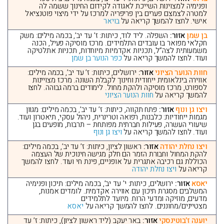
ופנימיה למצוינות השייכת לאגודה לקידום החינוך ששמה לה
למטרה לצמצם פערים בין פריפריה למרכז על ידי מיצוי פוטנציאל
אישי. לחצו להמשך קריאה על
בויאר
בן שמן
אזור:
השפלה. ליד לוד, כיתות: ז’ עד יב’, בכמה מילים: משק
חקלאי מפואר בו עובדים התלמידים. מרכז מוסיקה פעיל, הכנה
משמעותית לצה”ל, תכניות אקדמיות מיוחדות, תכניות אתלטיקה
ועוד. לחצו להמשך קריאה על
כפר הנוער בן שמן
חוות הנוער הציוני
אזור:
ירושלים, כיתות: ז’ עד יב’, בכמה מילים:
אווירה בינלאומית ייחודית וחינוך לקבלת השונה. מרכז מצויינות
לספורט, מרכז מוסיקה ולהקת מחול. לימודים ברמה גבוהה. לחצו
להמשך קריאה על
חוות הנוער הציוני
ויצו גן ונוף
אזור:
פתח תקווה, כיתות: ז’ עד יב’, בכמה מילים: מגוון
מגמות ייחודיות: כלבנות, רפואה וטרינרית, ניהול עסקי, תיאטרון ועוד.
שיעורי העשרה, פעילות חברתית מפותחת – תרבות, מופעים בגן
ועוד. לחצו להמשך קריאה על
ויצו גן ונוף
ויצו נחלת יהודה
אזור:
ראשון לציון, כיתות: ז’ עד יב’, בכמה מילים:
להקת המחול וחבורת הזמר הם חלק מגישה חינוכית של העצמה
הכוללת גם רכיבה אתגרית על אופניים, פינת חי ועוד. לחצו להמשך
קריאה על
ויצו נחלת יהודה
יאסא
אזור:
ירושלים, כיתות: י’ עד יב’, בכמה מילים: תיכון ופנימיה
המשלבים מסגרת תיכון עם אווירה אקדמית. לומדים אמנות,
מדעים, מוזיקה ומדעי הרוח. מיועד לתלמידים
מצטיינים/מחוננים. לחצו להמשך קריאה על
יאסא
יוענה ז’בוטינסקי
אזור:
באר יעקב (ליד ראשון לציון), כיתות: ז’ עד