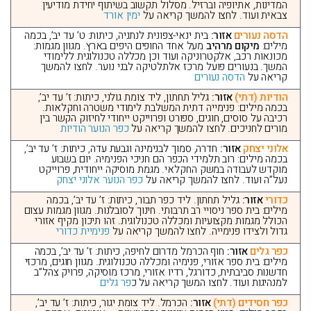
המדינות, אתיופיה וברזיל. מסלול תקשוב בשיתוף יחידת מודיעין
צבאית ועוד. לחצו להמשך קריאה על
ימין אורד
הדסה נעורים
אזור:
בית ינאי-צפונית לנתניה, כיתות: ט’ עד יב’, בכמה
מילים:
מיקום מרהיב
מעל אחד החופים היפים בארץ. מגוון מגמות:
מכונאות רכב, אלקטרוניקה ועוד וכן מכללה טכנולוגית ללימודי
המשך. בנעורים פועל מרכז אלתלטיקה לבני נוער. לחצו להמשך
קריאה על
הדסה נעורים
הודיות (דתי)
אזור:
גליל תחתון, ליד צומת גולני, כיתות: ז’ עד יב’,
בכמה מילים: פנימייה דתית המשלבת לימודי משטרה וחקלאות.
רכיבה על סוסים, חוגים, ספורט ופרוייקט ייחודי לחיזוק הקשר בין
מורים לחניכים. לחצו להמשך קריאה על
כפר הנוער הודיות
אלוני יצחק
אזור:
חדרה, סמוך לבנימינה וגבעת עדה, כיתות: ז’ עד יב’,
בכמה מילים: רוב תלמידי הכפר הם חניכי הפנימיה. יום בשבוע
מוקדש לעבודה במשק החקלאי. מגמת מוסיקה ייחודית, פרוייקט
נעל”ה ועוד. לחצו להמשך קריאה על
כפר הנוער אלוני יצחק
כדורי
אזור:
גליל תחתון. ליד כפר תבור, כיתות: ז’ עד יב’, בכמה
מילים: בית ספר ניסויי רב תרבותי. חינוך לסובלנות. מגוון מגמות עצום
הכולל מגמות מקצועיות ומכללה טכנולוגית. זהו תיכון מקיף אזורי
גדול ולצידו פנימייה. לחצו להמשך קריאה על
פנימיית כדורי
כפר גלים
אזור:
חוף הכרמל מדרום לחיפה, כיתות: ז’ עד יב’, בכמה
מילים: בית ספר אזורי, פנימיה ומכללה טכנולוגית. מגוון חוגים, מרכזי
חדשנות סביבתית, כדורגל, רדיו אזורי, מרכז מוסיקה, פרויק צהל”ב
למנהיגות ועוד. לחצו המשך קריאה על כ
פר גלים
כפר חסידים (דתי)
אזור:
הכרמל. ליד צומת יגור, כיתות: ז’ עד יב’,