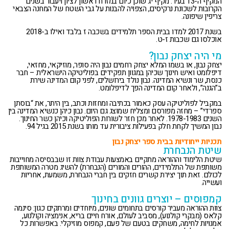
המקיף ה-13 בעיר. מקיף יג שוכן כיום במזרח ראשון לציון ויעבור בשנים
הקרובות לשכונת נרקיסים, הצפויה להבנות על גבי השטח של המחנה הצבאי
צריפין שיפונה.
בשנת 2017 למדו בבית הספר תלמידים בשכבה ז בלבד ואילו ב-2018
אוכלסו גם שכבות ז-ט.
מי היה יצחק נבון?
יצחק נבון, או בשמו המלא יצחק רחמים נבון היה סופר, מוזיקאי, מחזאי,
דיפלומט ואיש חינוך שכיהן במגוון תפקידים בפוליטיקה הישראלית – חבר
כנסת, שר ונשיא המדינה. נבון נולד בירושלים, לפני קום המדינה שירת
ב”הגנה”, ולאחר קום המדינה הפך לדיפלומט.
במקביל לפוליטיקה עסק כאמור בכתיבה ומחזות וכתב, בין היתר, את “בוסתן
ספרדי” – מחזה מפורסם ומצליח שמוצג גם היום. נבון כיהן כנשיא המדינה בין
השנים 1978-1983. לאחר מכן חזר לשורות הפוליטיקה וכיהן כשר החינוך.
נבון המשיך לקחת חלק בפעילות ציבורית עד מותו בשנת 2015 בגיל 94.
תכניות ייחודיות בבית ספר יצחק נבון
שיטת הנבחרת
שיטת הלימוד וההוראה מתקיים באמצעות עבודת צוות זו שבבסיסה מחוייבות
משותפת של התלמידים, ההורים והמורים (הנבחרת) להשיג מטרה המשותפת
לכולם. זאת תוך יצירת קשרים חזקים בין חברי הנבחרת, משמעת, אחריות
ועשייה.
קמפוסים – יוצרים גוונים בחינוך
צוות ההוראה מעביר קורסים בתחומים שונים, מיוחדים ומרתקים כגון: סינמה
קלאס (מבקרי קולנוע), מסביב לעולם, אורח חיים בריא, אנימציה וקולנוע,
אמנויות לחימה, משחקים בטעם של פעם, קמפוס מוזיקלי. באפשרות כל