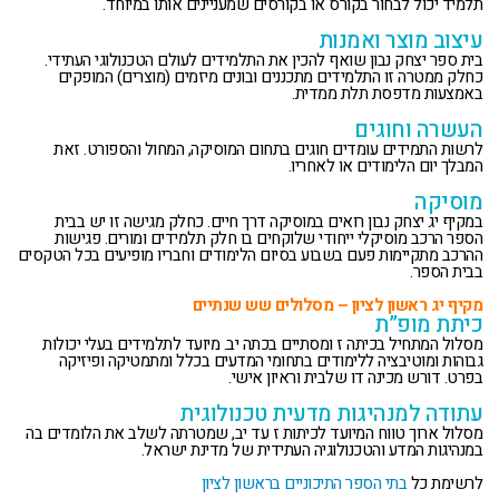
תלמיד יכול לבחור בקורס או בקורסים שמעניינים אותו במיוחד.
עיצוב מוצר ואמנות
בית ספר יצחק נבון שואף להכין את התלמידים לעולם הטכנולוגי העתידי.
כחלק ממטרה זו התלמידים מתכננים ובונים מיזמים (מוצרים) המופקים
באמצעות מדפסת תלת ממדית.
העשרה וחוגים
לרשות התמידים עומדים חוגים בתחום המוסיקה, המחול והספורט. זאת
המבלך יום הלימודים או לאחריו.
מוסיקה
במקיף יג יצחק נבון רואים במוסיקה דרך חיים. כחלק מגישה זו יש בבית
הספר הרכב מוסיקלי ייחודי שלוקחים בו חלק תלמידים ומורים. פגישות
ההרכב מתקיימות פעם בשבוע בסיום הלימודים וחבריו מופיעים בכל הטקסים
בבית הספר.
מקיף יג ראשון לציון – מסלולים שש שנתיים
כיתת מופ”ת
מסלול המתחיל בכיתה ז ומסתיים בכתה יב. מיועד לתלמידים בעלי יכולות
גבוהות ומוטיבציה ללימודים בתחומי המדעים בכלל ומתמטיקה ופיזיקה
בפרט. דורש מכינה דו שלבית וראיון אישי.
עתודה למנהיגות מדעית טכנולוגית
מסלול ארוך טווח המיועד לכיתות ז עד יב, שמטרתה לשלב את הלומדים בה
במנהיגות המדע והטכנולוגיה העתידית של מדינת ישראל.
לרשימת כל
בתי הספר התיכוניים בראשון לציון