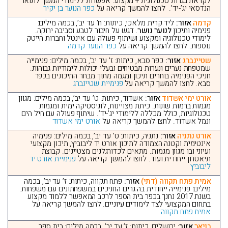
לקראת בגרות טכנולוגית + מקצוע. אפשרות ללימודי המשך לתואר
הנדסאי יג’-יד’. לחצו להמשך קריאה על
כפר הנוער בן יקיר
קדמה
אזור:
ליד קרית מלאכי, כיתות: ח’ עד יב’, בכמה מילים:
פנימיה ותיכון
לנוער נושר
. דגש על חיבור לטבע וסביבה ירוקה.
לימודי טכנולוגיה ומקצוע ושיתוף פעולה עם אינטל וחברות הייטק
נוספות. לחצו להמשך קריאה על
כפר הנוער קדמה
שטיינברג
אזור:
כפר סבא, כיתות: ז’ עד יב’, בכמה מילים: פנימייה
שמטפחת נערים ונערות מבטיחים ובעלי יכולות לימודיות גבוהות.
חניכי הפנימיה בוחרים תיכון ומגמה מתוך מבחר התיכונים בכפר
סבא. לחצו להמשך קריאה על
פנימיית שטיינברג
אורט ימי אשדוד
אזור:
אשדוד, כיתות: ט’ עד יב’, בכמה מילים: מגוון
מגמות ברמות שונות. כיתת מצויינות, לוגיסטיקה ימית ומגמות
טכנולוגיות, כולל מכללה ללימודי יג’-יד’. שיתוף פעולה עם חיל הים
ונמל אשדוד. לחצו להמשך קריאה על
אורט ימי אשדוד
אורט נתניה
אזור:
נתניה, כיתות: ט’ עד יב’, בכמה מילים: פנימיה
אינטימית וקטנה הצמודה לתיכון אורט יד ליבוביץ, תיכון מקצועי
ועיוני ובו מגוון מגמות. מתאים לכדורגלנים מצטיינים. קבוצת
תיאטרון ייחודית ועוד. לחצו להמשך קריאה על
פנימיית אורט יד
ליבוביץ
אמית פתח תקווה (דתי)
אזור:
פתח תקווה, כיתות: ז’ עד יב’, בכמה
מילים: פנימייה ייחודית בה גרים החניכים במשפחתונים עם משפחות.
בשנת 2017 נחנך בכפר בית הספר לרכב המאפשר ללמוד מקצוע
בתחום המקצועי לצד לימודים עיוניים. לחצו להמשך קריאה על
אמית פתח תקווה
בויאר
אזור:
ירושלים, כיתות: ז’ עד יב’, בכמה מילים: בית ספר