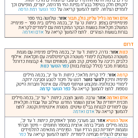
מילים: ברמת הדסה התלמידים עובדים ומנהלים מרכז יזמות.
לוקחים חלק בטיפול בבע”ח בפינת החי מדהימה, יוצרים, מופיעים וכך
לומדים הצלחה. לחצו להמשך קריאה על
כפר הנוער רמת הדסה
אדם ואדמה גליל עליון, גולן, תבור
אזור:
שלושה בתי ספר
פנימייתיים בצפון. כיתות: ט’ עד יב’, בכמה מילים: בית ספר – פנימייה
המשלב חקלאות בשעות הבוקר המוקדמות עם לימודים לקראת
בגרות בשעות הצהרים . לחצו להמשך קריאה על
אדם ואדמה
דרום
כנות
אזור:
גדרה, כיתות: ז’ עד יב’, בכמה מילים: פנימיה עם מגמת
משטרה המשלבת לימודי משטרה וקרימינולוגיה עם חקלאות. אילוף
כלבים, רכיבה על סוסים, קרב מגע, מטווחים ועוד. 4 קבוצות כדורגל
במסגרת מכבי (כולל קבוצת בנות)
כפר הנוער כנות
קדמה
אזור:
ליד קרית מלאכי, כיתות: ח’ עד יב’, בכמה מילים:
פנימיה ותיכון
לנוער נושר
. דגש על חיבור לטבע וסביבה ירוקה.
לימודי טכנולוגיה ומקצוע ושיתוף פעולה עם אינטל וחברות הייטק
נוספות. לחצו להמשך קריאה על
כפר הנוער קדמה
אדם ואדמה
אזור:
ערבה. מושב חצבה, כיתות: י’ עד יב’, בכמה מילים:
תכנית ייחודית של ארגון השומר החדש. שילוב של עבודה חקלאית
עם לימודים לבגרות בבי”ס שיטים. מסגרת אינטימית וקטנה. לחצו
להמשך קריאה על
אדם ואדמה
אשל הנשיא
אזור:
נגב מערבי, סמוך לאופקים, כיתות: ז’ עד יב’,
בכמה מילים: מוביל ברמה ארצית במספר תחומים – חינוך חברתי
ומגמות ייחודיות כגון הרדיו ועוד. הפנימייה מתאימה לתלמידים
שרוצים להצליח מבחינה לימודית. לחצו להמשך קריאה על
כפר