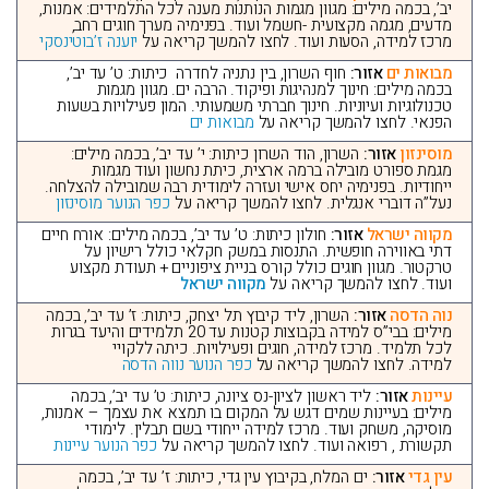
יב’, בכמה מילים: מגוון מגמות הנותנות מענה לכל התלמידים: אמנות,
מדעים, מגמה מקצועית -חשמל ועוד. בפנימיה מערך חוגים רחב,
מרכז למידה, הסעות ועוד. לחצו להמשך קריאה על
יוענה ז’בוטינסקי
מבואות ים
אזור:
חוף השרון, בין נתניה לחדרה כיתות: ט’ עד יב’,
בכמה מילים: חינוך למנהיגות ופיקוד. הרבה ים. מגוון מגמות
טכנולוגיות ועיוניות. חינוך חברתי משמעותי. המון פעילויות בשעות
הפנאי. לחצו להמשך קריאה על
מבואות ים
מוסינזון
אזור:
השרון, הוד השרון כיתות: י’ עד יב’, בכמה מילים:
מגמת ספורט מובילה ברמה ארצית, כיתת נחשון ועוד מגמות
ייחודיות. בפנימיה יחס אישי ועזרה לימודית רבה שמובילה להצלחה.
נעל”ה דוברי אנגלית. לחצו להמשך קריאה על
כפר הנוער מוסינזון
מקווה ישראל
אזור:
חולון כיתות: ט’ עד יב’, בכמה מילים: אורח חיים
דתי באווירה חופשית. התנסות במשק חקלאי כולל רישיון על
טרקטור. מגוון חוגים כולל קורס בניית ציפוניים + תעודת מקצוע
ועוד. לחצו להמשך קריאה על
מקווה ישראל
נוה הדסה
אזור:
השרון, ליד קיבוץ תל יצחק, כיתות: ז’ עד יב’, בכמה
מילים: בבי”ס למידה בקבוצות קטנות עד 20 תלמידים והיעד בגרות
לכל תלמיד. מרכז למידה, חוגים ופעילויות. כיתה ללקויי
למידה. לחצו להמשך קריאה על
כפר הנוער נווה הדסה
עיינות
אזור:
ליד ראשון לציון-נס ציונה, כיתות: ט’ עד יב’, בכמה
מילים: בעיינות שמים דגש על המקום בו תמצא את עצמך – אמנות,
מוסיקה, משחק ועוד. מרכז למידה ייחודי בשם תבלין. לימודי
תקשורת , רפואה ועוד. לחצו להמשך קריאה על
כפר הנוער עיינות
עין גדי
אזור:
ים המלח, בקיבוץ עין גדי, כיתות: ז’ עד יב’, בכמה