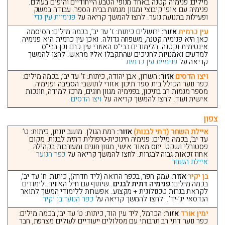
מילים: פנימיה קטנה באחד מנופי הטבע הייחודיים והיפים בעולם.
פנימיה עם אופי קיבוצי ומגוון מגמות בבית הספר. עבודה במשק
ופעילות בתנועת נוער. לחצו להמשך קריאה על
פנימיית עין גדי
עין כרמית
אזור:
ירושלים כיתות: ז’ עד יב’, בכמה מילים: הסיסמה
כאן היא פנימיה קטנה, משפחה גדולה. ואכן עין כרמית היא פנימיה
אינטימית וקטנה. הלימודים בבי”ס האזורי עין כרם וכן בבי”ס
למדעים ואמנויות לחניכים שהתקבלו אליו מראש. לחצו להמשך
קריאה על
פנימיית עין כרמית
ויצו הדסים
אזור:
השרון, אבן יהודה, כיתות: ז’ עד יב’, בכמה מילים:
כפר נוער הכולל בית ספר תיכון אזורי לתושבי הסביבה ופנימיה.
מספר מגמות רב בתיכון, בפנימיה מגוון חוגים, מרכז למידה, חונכות
אישית ועוד. לחצו להמשך קריאה על
ויצו הדסים
צפון
איילת השחר (דתי לבנות)
אזור:
רמת הגולן. מושב יונתן, כיתות: ט’
עד יב’, בכמה מילים: פנימיה חינוכית-טיפולית דתית לבנות. מקום
פסטורלי ושקט. יחס מאוד אישי, מגוון חוגים ומעורבות בקהילה.
אחוז זכאות גבוה לבגרות. לחצו להמשך קריאה על
כפר הנוער
איילת השחר
בן יקיר
אזור:
עמק חפר, בכפר הרואה (ליד חדרה), כיתות: ח’ עד יב’,
בכמה מילים:
פנימיה דתית לבנים
. שיתוף עם חיל האוויר. לימודים
לקראת בגרות טכנולוגית + מקצוע. אפשרות ללימודי המשך לתואר
הנדסאי יג’-יד’. לחצו להמשך קריאה על
כפר הנוער בן יקיר
ימין אורד
אזור:
הכרמל, ליד עין הוד, כיתות: ט’ עד יב’, בכמה מילים:
כפר נוער דתי רב תרבותי עם מסלולים ייעודיים לעולים מצרפת, חבר