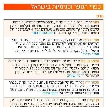
כפרי הנוער ופנימיות בישראל
מרכז
כנות
אזור:
גדרה, כיתות: ז’ עד יב’, בכמה מילים: פנימיה עם מגמת
משטרה המשלבת לימודי משטרה וקרימינולוגיה עם חקלאות. אילוף
כלבים, רכיבה על סוסים, קרב מגע, מטווחים ועוד. 4 קבוצות כדורגל
במסגרת מכבי (כולל קבוצת בנות)
כפר הנוער כנות
עתיד רזיאל
אזור:
הרצליה, כיתות: ז’ עד יב’, בכמה מילים: בית ספר
למדעים ואגרו-אקולוגיה לתלמידים עם אהבה ללמידה. שיעורי
העשרה במגוון נושאים עצום, מגמת תיאטרון, מחשבים, מדעים
ודיפלומטיה (המקצוע נלמד באנגלית). לחצו להמשך קריאה על
עתיד רזיאל
הדסה נעורים
אזור:
בית ינאי-צפונית לנתניה, כיתות: ט’ עד יב’, בכמה
מילים: מיקום מרהיב מעל אחד החופים היפים בארץ. מגוון מגמות:
מכונאות רכב, אלקטרוניקה ועוד וכן מכללה טכנולוגית ללימודי
המשך. בנעורים פועל מרכז אלתלטיקה לבני נוער. לחצו להמשך
קריאה על
הדסה נעורים
הכפר הירוק
אזור:
בין תל אביב לרמת השרון, כיתות: ז’ עד יב’, בכמה
מילים: פנימיה הצמודה לבית ספר מאוד מבוקש ובו מגוון אפשרויות
רב: כיתת מחוננים, כיתת מופת, מנהיגות סביבתית, נעל”ה, תכנית 10
ועוד. לחצו להמשך קריאה על
הכפר הירוק
בן יקיר
אזור:
עמק חפר, בכפר הרואה (ליד חדרה), כיתות: ח’ עד יב’,
בכמה מילים:
פנימיה דתית לבנים
. שיתוף עם חיל האוויר. לימודים