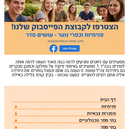
ממשיכים עם ניווטים ומגיעים לרמה גבוה מאוד השווה לרמה אותה
לומדים בבה"ד 1. ממשיכים באימוני פיקוד על מחלקה וכמובן מבקרים
גם ביחידות צה"ל שונות. זו השנה בה אתם והסגל בוחרים את היחידה
אליה אתם רוצים להתגייס. כמעט שכחנו - בקיץ קורס צלילה באילת.
דף הבית
פנימיות
מסגרות צבאיות
אורט יד ליבוביץ – פנימיה אחרת
בתי ספר טכנולוגיים
אורט ימי אשדוד – קציני ים
אשל הנשיא
פנימיית אורט נתניה – תיאטרון | כפר נוער
בתי ספר
בית ספר טכנולוגי
קציני ים עכו
שייט- אורט ימי אשדוד
פנימיית כדורי
אשל הנשיא – מגמות לימוד
פנימיית אורט נתניה – מגמות