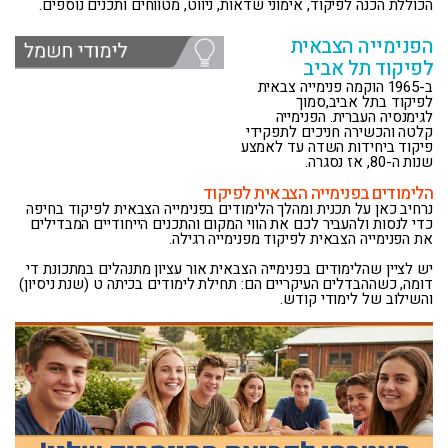
הכוללת הכנה לפיקוד, אימוני שדאות, ניווט, מטווחים ותכנים נוספים.
הפנימייה הצבאית
לפיקוד תל אביב
ב-1965 הוקמה פנימייה צבאית
לפיקוד בתל אביב,סמוך
לגימנסיה העברית. הפנימייה
קלטה והכשירה חניכים לתפקידי
פיקוד ביחידות השדה עד לאמצע
שנות ה-80, אז נסגרה.
הלימודים בפנימייה הצבאית לפיקוד
נרחיב כאן על תכנית ומהלך הלימודים בפנימייה הצבאית לפיקוד בחיפה
כדי לנסות ולהעביר לכם את הווי המקום והתכנים הייחודיים המבדילים
את הפנימייה הצבאית לפיקוד מפנימייה רגילה.
יש לציין שהלימודים בפנימייה הצבאית אור עציון מתנהלים במתכונת די
דומה, כשההבדלים העיקריים הם: תחילת לימודים בכיתה ט (שנת ניסיון)
והשילוב של לימודי קודש.