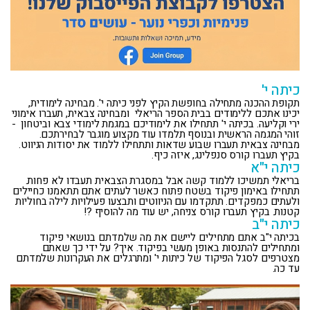
כיתה י'
תקופת ההכנה מתחילה בחופשת הקיץ לפני כיתה י'. מבחינה לימודית,
יכינו אתכם ללימודים בבית הספר הריאלי ומבחינה צבאית, תעברו אימוני
ירי וקליעה. בכיתה י' תתחילו את לימודיכם במגמת לימודי צבא וביטחון -
זוהי המגמה הראשית ובנוסף תלמדו עוד מקצוע מוגבר לבחירתכם.
מבחינה צבאית תעברו שבוע שדאות ותתחילו ללמוד את יסודות הניווט.
בקיץ תעברו קורס סנפלינג, איזה כיף.
כיתה י"א
בריאלי תמשיכו ללמוד קשה אבל במסגרת הצבאית תעבדו לא פחות.
תתחילו באימון פיקוד בשטח פתוח כאשר לעתים אתם תתאמנו כחיילים
ולעתים כמפקדים. תתקדמו עם הניווטים ותבצעו פעילויות לילה בחוליות
קטנות. בקיץ תעברו קורס צניחה, יש עוד מה להוסיף ?!
כיתה י"ב
בכיתה י"ב אתם מתחילים ליישם את מה שלמדתם בנושאי פיקוד
ומתחילים להתנסות באופן מעשי בפיקוד. איך? על ידי כך שאתם
מצטרפים לסגל הפיקוד של כיתות י' ומתרגלים את העקרונות שלמדתם
עד כה.