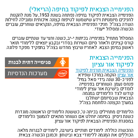
הפנימייה הצבאית לפיקוד בחיפה (הריאלי)
הפנימייה הצבאית לפיקוד בחיפה נפתחה בשנת 1953, על מנת להקנות
לחניכים מיומנויות וידע שישמשו לטיפוח קצונה איכותית ומובילה לחילות
השדה בצה"ל. חניכי הפנימייה הצבאית בחיפה, הנקראים שוחרים, עוברים
הכשרה ומסלול ייעודי.
המסלול מתחיל בפנימייה בכיתות י-יב, כשנה וחצי עד שנתיים עוברים
קורס קצינים ולאחר סיום השירות בסדרי ובקבע יוצאים ללימודי תואר
ראשון במימן הצבא. לאחריו שיבוץ מחדש בצה"ל בתפקיד מפקד פלוגה.
הפנימייה הצבאית
לפיקוד אור עציון
הפנימייה הצבאית תורנית לפיקוד
אור עציון
הוקמה במרכז שפירא
לפני כ-30 שנה בידי סאל במיל'
פנחס נעמן. השוחרים בפנימייה
לומדים בישיבת אור עציון לימודי
קודש לצד הלימודים במגמה
הצבאית שבסיומם ישתלבו
במערך הקצונה הלוחמת בצה"ל.
הלימודים מתחילים בכיתה ט', כששנת הלימודים הראשונה מוגדרת
כשנת ניסיון. בסיומה יוחלט אם השוחר מתאים להמשך הלימודים
במסגרת הפנימייה הצבאית לפיקוד אור עציון.
ההכשרה כוללת: לימודים תורניים בישיבה, לימודים לבגרות מלאה
הכוללים את המגמה ללימודי צבא וביטחון. וכמובן הכשרה צבאית