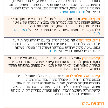
העובד). הפנימייה המשלבת ניהול עצמי, למידה, חיי חברה פעילים,
משימה בקהילה ועבודה, לכדי אחדות אחת. הפנימייה מעניקה מרחבי
התנסות למימוש עצמי, דיאלוג וחוויות מגבשות-זהות. לחצו להמשך
קריאה על
חברת הנוער אשבל
מנוף, פנימייה
אזור:
עכו, כיתות: י’ עד יב’, בכמה מילים: מנוף נמצאת
במקום יפהפה בתוך עכו. בלמידה היא בקבוצות קטנות של 10-12
חניכים. מגוון מגמות: קונדיטאות, ייצור ממוחשב, בעלי חיים –
כלבנות, גרפיקה ועצוב שיער. לחצו להמשך קריאה על
כפר הנוער
מנוף
נירים, כפר נוער
אזור:
בוסמת הגליל, בין עכו לנהריה, כיתות: י’ עד
יב’, בכמה מילים: פנימייה חינוכית-טיפולית שמיועדת לנוער בסיכון
גבוה. שיטת טיפול ייחודית שבחלקה נעשית דרך השטח ופעילות
אתגר. לחצו להמשך קריאה על
נירים
קיימא חוקוק
אזור:
ליד טבריה, כיתות: י’ עד יב’, בכמה מילים: בקיבוץ
חוקוק בסמוך לכנרת נמצאת חוות קיימא צעירה בה עובדים צעירים
וצעירות מאזור הצפון לאחר שלא מצאו את מקומם במסגרות החינוך
הפורמליות של מערכת החינוך.
קיימא נהלל, חילוני לבנות
אזור:
עמק יזרעאל, כיתות: י’ עד יב’,
בכמה מילים: חוות קיימא-נהלל מהווה עבור נערות רבות
הנוכחות-נפקדות מביה”ס, מהבית או מהחברה בכלל מקום אחר
ושונה. מקום לצמוח בו, ליצור בו, להרגיש חלק משמעותי מעשייה
כלשהי וחלק חשוב מהחברה. החווה הנערות מגדלות ירקות ומוכרות
אותן לשותפים קבועים של החווה.
דרום וירושלים