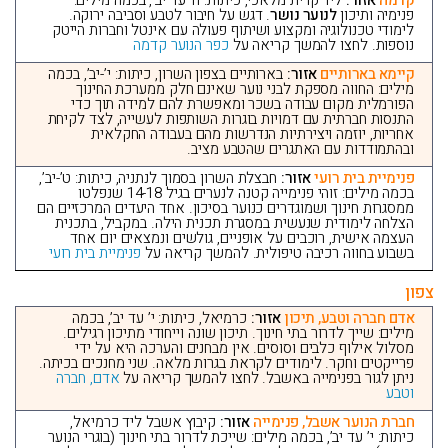
קדמה
אזור:
ליד קרית מלאכי, כיתות: ח’ עד יב’, בכמה מילים:
פנימיה ותיכון
לנוער נושר
. דגש על חיבור לטבע וסביבה ירוקה.
לימודי טכנולוגיה ומקצוע ושיתוף פעולה עם אינטל וחברות הייטק
נוספות. לחצו להמשך קריאה על
כפר הנוער קדמה
קיימא בארותיים
אזור:
בארותיים בצפון השרון, כיתות: י’-יב’, בכמה
מילים: החווה מספקת לבני נוער שאינם חלק ממערכת החינוך
הפורמלית מקום עבודה בשכר ומאפשרת להם למידה תוך כדי
התנסות חברתית עם דמויות בוגרות השותפות לעשייה, לצד לקיחת
אחריות, יוזמה ויצירתיות הנדרשות מהם בעבודה החקלאית
ובהתמודדות עם האתגרים שהטבע מציב.
פנימיית בית רועי
אזור:
חבצלת השרון בסמוך לנתניה, כיתות: ט’-יב’,
בכמה מילים: זוהי פנימייה קטנה לנערים בגיל 14-18 שנפלטו
ממסגרות חינוך ושמוגדרים כנוער בסיכון. אחד היעדים המרכזיים הם
הצלחה לימודית שנעשית במסגרת תכנית הילה. במקביל, בתכנית
העצמה אישית, רוכבים על אופניים, גולשים ונמצאים יום אחד
בשבוע בחווה רכיבה טיפולית. להמשך קריאה על
פנימיית בית רועי
צפון
אדם חברה וטבע, תיכון
אזור:
כרמיאל, כיתות: י’ עד יב’, בכמה
מילים: שייך לדרור בתי חינוך. תיכון שונה וייחודי מתיכון רגילים.
מסלול אילוף כלבים וסוסים. אין מבחנים והערכה היא על ידי
פרייקטים וחקר. לימודים לקראת בגרות מלאה. שני מחנכים בכיתה.
ניתן לגור בפנימייה באשבל. לחצו להמשך קריאה על
אדם, חברה
וטבע
חברת הנוער אשבל, פנימייה
אזור:
קיבוץ אשבל ליד כרמיאל,
כיתות: י’ עד יב’, בכמה מילים: שייכת לדרור בתי חינוך (בוגרי הנוער