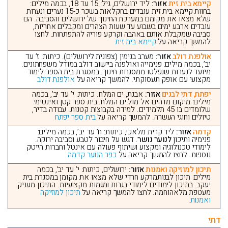
קיימא בית זית
אזור:
ליד ירושלים, גיל: 15 עד 18, בכמה מילים:
בחוות קיימא בית זית עובדים בחקלאות בשכר כ-15 נערים ונערות
שלא מצאו את מקומם במערכת החינוך של ירושלים והסביבה. הם
עובדים ארבע ימים בשבוע עד שעות הצהרים ומקבלים אחריות,
סביבה שמקבלת אותם באהבה וקרקע פוריה להתפתחות. לחצו
להמשך קריאה על
קיימא בית זית
אולפנת דולב
אזור:
מערב בנימין (צפונית לירושלים). כיתות: ז’ עד
יב’, בכמה מילים: פנימייה ואולפנה ביישוב דולב במודל משפחתונים.
מיועד לנערות שנפלטו ממסגרות חינוך. במסגרת בית הספר לימוד
מקצועי עם אופק תעסוקתי. להמשך קריאה על
אולפנת דולב
יפתח, דתי לבנים
אזור:
אבנת, ים המלח. כיתות: י’ עד יב’, בכמה
מילים: מיקום מדהים אל מול ים המלח. בית ספר קטן ואינטימי
שלומדים בו 45 תלמידים. למידה בקבוצות קטנות. עבודה בדיר,
טיולים וחוגי העשרה. להמשך קריאה על
בית ספר יפתח
קדמה
אזור:
ליד קרית מלאכי, כיתות: ח’ עד יב’, בכמה מילים:
פנימיה ותיכון
לנוער נושר
. דגש על חיבור לטבע וסביבה ירוקה.
לימודי טכנולוגיה ומקצוע ושיתוף פעולה עם אינטל וחברות הייטק
נוספות. לחצו להמשך קריאה על
כפר הנוער קדמה
תיכון למוזיקה ואמנות
אזור:
ירושלים, כיתות: י’ עד יב’, בכמה
מילים: תיכון לבנותמרקע חרדי שלא מצאו את מקומן במסגרת בית
יעקב. בתיכון לימודים לימודי בגרות ומגמות מקצועיות. התיכון מעניק
מעטפת מלאהוחמה. לחצו להמשך קריאה על
תיכון למוזיקה
ואמנות.
דתי