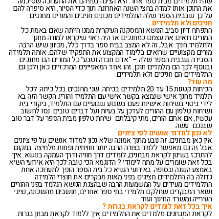
שהיו תלמידים מבית ספר אחר. היא הציגה בפניהם את התערוכה שסיכמה
את התוכן אותו למדה בחצי השנה האחרונה. תוך כדי הסיור, היא סיפרה להם
על כך שבבית הספר שלה התלמידים מכונים חניכים והמורים מחנכים.
חניכים ולא תלמידים
התפתח דיון סביב הנושא והמסקנה העיקרית ממנו הייתה שאם באמת כל
המורים רואים את עצמם כמחנכים אז היה ראוי שיקראו למורה מחנך
ולתלמיד חניך. אבל, זה לא המצב בבית ספר בדרך כלל, מכיוון שיש הרבה
מורים מקצועיים שרואים בלימוד המקצוע את התפקיד שלהם. אותה תלמידה
הסבירה שבבית הספר שלה – “אדם חברה וטבע” כל המורים הם מחנכים
ובנוסף לכך הם מלמדים תוכן. זהו אחד המאפיינים המרכזיים כאן ולכן גם
התלמידים הם חניכים ולא תלמידים.
מה עוד?
הכיתות קטנות 15 עד 20 תלמידים בכיתה. שני מחנכים בכל כיתה. לכל
תלמיד מחנך אישי שנמצא בקשר אישי עם התלמיד והוריו. הקשר הזה בא
לידי ביטוי בשיחות אישיות פעם בשבוע שבועיים עם התלמיד, ביקורי בית
ושיחות טלפון עם ההורים לעדכן על בעיות ועל דברים טובים. נסו לחשוב
עכשיו, אם אתם הורים, מתי קיבלתם שיחת טלפון מבית הספר על דבר טוב
שבנכם עשה.
לא נכון למדוד אנשים לפי ציונים
אין כאן מבחנים. זה נובע מתוך אמונה שלא נכון למדוד אנשים על פי ציונים
אבל זה גם מאפשר ללמד בצורה הרבה יותר חוויתית ופחות מלחיצה. במקום
להתרכז בשינון לקראת מבחנים, לומדים דרך חוויה ודרך העמקה בנושא. איך
בכל זאת שומרים על מתח לימודי ? הדוגמא הכי טובה לכך היא אירועי השיא
באמצע השנה ובסופה. באירועי השיא כל בית הספר הופך לתערוכה אחת
גדולה בה התלמידים מציגים בפני מאות מבקרים את תוצרי הלמידה.
התלמידים מעידים על המשמעות הרבה שבהצגת הנושא הנלמד בפני ההורים
ושאר המבקרים שחלקם תלמידי בתי ספר אחרים, תושבים מהשכונה, נציגי
העירייה ומשרד החינוך ועוד.
איך בכל זאת לומדים לקראת בגרות ?
לקראת המבחנים מלמדים את התלמידים איך ללמוד לקראת מבחן בגרות.