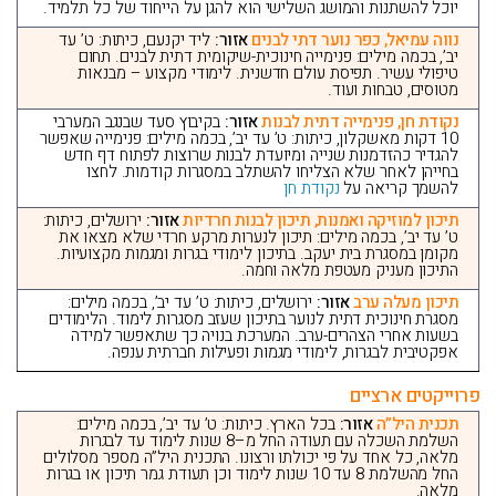
יוכל להשתנות והמושג השלישי הוא להגן על הייחוד של כל תלמיד.
נווה עמיאל, כפר נוער דתי לבנים
אזור:
ליד יקנעם, כיתות: ט’ עד
יב’, בכמה מילים: פנימייה חינוכית-שיקומית דתית לבנים. תחום
טיפולי עשיר. תפיסת עולם חדשנית. לימודי מקצוע – מבנאות
מטוסים, טבחות ועוד.
נקודת חן, פנימייה דתית לבנות
אזור:
בקיבוץ סעד שבנגב המערבי
10 דקות מאשקלון, כיתות: ט’ עד יב’, בכמה מילים: פנימייה שאפשר
להגדיר כהזדמנות שנייה ומיועדת לבנות שרוצות לפתוח דף חדש
בחייהן לאחר שלא הצליחו להשתלב במסגרות קודמות. לחצו
להשמך קריאה על
נקודת חן
תיכון למוזיקה ואמנות, תיכון לבנות חרדיות
אזור:
ירושלים, כיתות:
ט’ עד יב’, בכמה מילים: תיכון לנערות מרקע חרדי שלא מצאו את
מקומן במסגרת בית יעקב. בתיכון לימודי בגרות ומגמות מקצועיות.
התיכון מעניק מעטפת מלאה וחמה.
תיכון מעלה ערב
אזור:
ירושלים, כיתות: ט’ עד יב’, בכמה מילים:
מסגרת חינוכית דתית לנוער בתיכון שעזב מסגרות לימוד. הלימודים
בשעות אחרי הצהרים-ערב. המערכת בנויה כך שתאפשר למידה
אפקטיבית לבגרות, לימודי מגמות ופעילות חברתית ענפה.
פרוייקטים ארציים
תכנית היל”ה
אזור:
בכל הארץ. כיתות: ט’ עד יב’, בכמה מילים:
השלמת השכלה עם תעודה החל מ–8 שנות לימוד עד לבגרות
מלאה, כל אחד על פי יכולתו ורצונו. התכנית היל”ה מספר מסלולים
החל מהשלמת 8 עד 10 שנות לימוד וכן תעודת גמר תיכון או בגרות
מלאה.