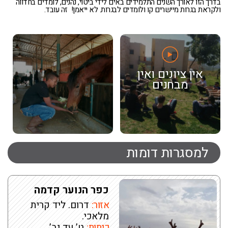
בדרך הזו לאורך השנים התלמידים באים לידי ביטוי, נהנים, לומדים בחדווה
ולקראת בגרות מיישרים קו ולומדים לבגרות. לא ייאמן! זה עובד.
אין ציונים ואין
מבחנים
למסגרות דומות
כפר הנוער קדמה
אזור:
דרום. ליד קרית
מלאכי.
כיתות:
ט’ עד יב’.