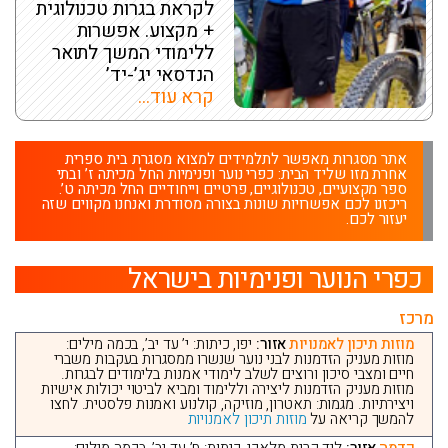
לקראת בגרות טכנולוגית
+ מקצוע. אפשרות
ללימודי המשך לתואר
הנדסאי יג’-יד’
קרא עוד...
אתר מסגרות מאפשר לתלמידים למצוא מסגרת בית ספרית
אחרת מזו שליד הבית: כפרי נוער ופנימיות החל מכיתה ז’ ובתי
ספר מקצועיים, טכנולוגיים, פרטיים וייחודיים החל מכיתה ט’.
ריכזנו לכם אפשרויות שונות בצורה מסודרת ואנחנו מקווים שזה
יעזור לכם.
כפרי הנוער ופנימיות בישראל
מרכז
מוזות תיכון לאמנויות
אזור:
יפו, כיתות: י’ עד יב’, בכמה מילים:
מוזות מעניק הזדמנות לבני נוער שנשרו ממסגרות בעקבות משברי
חיים ומצבי סיכון ורוצים לשלב לימודי אמנות בלימודים לבגרות.
מוזות מעניק הזדמנות ליצירה וללימוד ומביא לביטוי יכולות אישיות
ויצירתיות. מגמות: תאטרון, מוזיקה, קולנוע ואמנות פלסטית. לחצו
להמשך קריאה על
מוזות תיכון לאמנויות