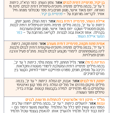
בן יקיר, פנימייה דתית לבנים
אזור:
צפון השרון. כפר הרא”ה, כיתות:
ז’ עד יב’, בכמה מילים: פנימיה חינוכית-טיפולית דתית לבנים. פינת חי
ואורווה. יחס מאוד אישי, מגוון חוגים בית ספר טכנולוגי מונחה חיל
אוויר. לקריאה מורחבת על –
פנימיית בן יקיר
.
איילת השחר, פנימייה דתית בנות
אזור:
רמת הגולן. מושב יונתן,
כיתות: ט’ עד יב’, בכמה מילים: פנימיה חינוכית-טיפולית דתית לבנות.
מקום פסטורלי ושקט. יחס מאוד אישי, מגוון חוגים ומעורבות
בקהילה. אחוז זכאות גבוה לבגרות. לקריאה מורחבת על –
כפר
הנוער איילת השחר
.
אמית פתח תקווה, פנימייה דתית מעורב
אזור:
פתח תקווה, כיתות:
ז’ עד יד’, בכמה מילים: פנימיה חינוכית-שיקומית דתית לבנים ולבנות.
לינה במשפחתונים. לימודי מקצוע לבנים ולבנות. מתנ”ס פעיל והרבה
חוגים ופעילויות.
הודיות (דתי)
אזור:
גליל תחתון, ליד צומת גולני, כיתות: ז’ עד יב’,
בכמה מילים: פנימייה דתית המשלבת לימודי משטרה וחקלאות.
רכיבה על סוסים, חוגים, ספורט ופרוייקט ייחודי לחיזוק הקשר בין
מורים לחניכים.
יפתח, דתי לבנים
אזור:
אבנת, ים המלח. כיתות: י’ עד יב’, בכמה
מילים: מיקום מדהים אל מול ים המלח. בית ספר קטן ואינטימי
שלומדים בו 45 תלמידים. למידה בקבוצות קטנות. עבודה בדיר,
טיולים וחוגי העשרה.
מל”ד – תיכון דתי אלטרנטיבי להתחלות חדשות, לבנים
ובנות
אזור:
ירושלים. כיתות: י’ עד יב’, בכמה מילים: ייחודו של בית
הספר הוא שאין לחץ כלל על התלמיד. שלושת מושגי היסוד הם –
לתת כבוד לכול תלמיד ולהעריך אותו. להאמין בעצמי שכול תלמיד