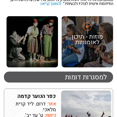
התייחסות אישית לצרכיו ולבעיותיו.”
להמשך קריאה
מוזות - תיכון
לאומנויות
למסגרות דומות
כפר הנוער קדמה
אזור:
דרום. ליד קרית
מלאכי.
כיתות:
ט’ עד יב’.