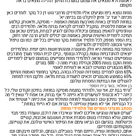
לאמנות ולא מוצאים את עצמם במערכת החינוך הרגילה מוצאים בו את
מקומם.
מוזות נמצא ביפו ומגיעים אליו תלמידים מרחבי גוש דן כל בוקר. לומדים כאן
מכיתה י’ ועד יב’. וניתן להיקלט גם בכיתה יא’.
במוזות לומדים באחת מארבעת מגמות האמנות – מוסיקה, תיאטרון, קולנוע
או אמנות פלסטית. במקביל לומדים לקראת בגרות מלאה. תלמידים רבים
שהפסיקו להאמין בעצמם וביכולת שלהם להגיע לבגרות, מבינים שכאן עם
תמיכה לימודית ואישית ועיסוק באמנות הם יכולים להגיע הרבה יותר רחוק.
בית הספר מספק לכל תלמיד ארוחות בוקר וצהריים בכל יום. כמו גם טיפול
אישי והכוונה לתלמידים ולהוריהם.
ההתנדבות במוזות היא חלק מהשגרה ומההתרחשות היום יומית. התלמידים
יוצאים להתנדבויות שונות בקהילה ובנוסף , קיים לבית הספר מערך מתנדבים
שמסייעים כעוזרי הוראה לתלמידי מוזות ומסייעים בצמצום פערים לימודיים.
מוזות הוקם בשנת 2005 וקהילת בוגריו מונה כ- 500 בוגרים.
85% מהבוגרים המשיכו לצבא או לשירות לאומי.
65% מהם לומדים במוסדות השכלה גבוהה, בעיקר בתחומי האמנות והחינוך.
65% בממוצע מהבוגרים זכאים לתעודת בגרות מלאה. חלקם חזרו למוזות
להשלים את הבחינות החסרות שלהם.
בן אזולאי, בוגר בית הספר:
“גרתי בבת ים, אני שר, ולמדתי במגמת מוסיקה במוזות. בתיכון הקודם שלי, כל
כיתה י’ לא נכנסתי לשיעורים ולא הייתה לי אף בגרות, אז אמרו לי שאין לי מה
להמשיך בתיכון שם. כשהגעתי למוזות התחלתי שוב את כיתה י’ ועשיתי את
כל הבגרויות. אני לא מאמין שהייתה לי בגרות אם לא הייתי במוזות.”
מכתב מנציגי ההורים של תלמידי מוזות:
“נערים ונערות שהגיעו אליכם לאחר שאיבדו את דרכם, שעמדו בפני מבוי
סתום, שלא הסתדרו בשום מסגרת אחרת, וששבעו אכזבות, קשיים
וכישלונות. בהגיעם הם הביאו עימם את הסיפור האישי שלהם, את קשייהם,
מצוקותיהם ופחדיהם.
אתם, כמשפחה שנייה, הייתם תמיד בשבילם, הבנתם, הכלתם חיבקתם וגם
שמתם גבולות. כל אחד ואחת מהם קיבל מכם, בכל עת, תמיכה ועזרה תוך