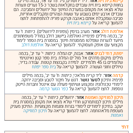
קיימא בית זית
אזור:
ליד ירושלים, גיל: 15 עד 18, בכמה מילים:
בחוות קיימא בית זית עובדים בחקלאות בשכר כ-15 נערים ונערות
שלא מצאו את מקומם במערכת החינוך של ירושלים והסביבה. הם
עובדים ארבע ימים בשבוע עד שעות הצהרים ומקבלים אחריות,
סביבה שמקבלת אותם באהבה וקרקע פוריה להתפתחות. לחצו
להמשך קריאה על
קיימא בית זית
אולפנת דולב
אזור:
מערב בנימין (צפונית לירושלים). כיתות: ז’ עד
יב’, בכמה מילים: פנימייה ואולפנה ביישוב דולב במודל משפחתונים.
מיועד לנערות שנפלטו ממסגרות חינוך. במסגרת בית הספר לימוד
מקצועי עם אופק תעסוקתי. להמשך קריאה על
אולפנת דולב
יפתח, דתי לבנים
אזור:
אבנת, ים המלח. כיתות: י’ עד יב’, בכמה
מילים: מיקום מדהים אל מול ים המלח. בית ספר קטן ואינטימי
שלומדים בו 45 תלמידים. למידה בקבוצות קטנות. עבודה בדיר,
טיולים וחוגי העשרה. להמשך קריאה על
בית ספר יפתח
קדמה
אזור:
ליד קרית מלאכי, כיתות: ח’ עד יב’, בכמה מילים:
פנימיה ותיכון
לנוער נושר
. דגש על חיבור לטבע וסביבה ירוקה.
לימודי טכנולוגיה ומקצוע ושיתוף פעולה עם אינטל וחברות הייטק
נוספות. לחצו להמשך קריאה על
כפר הנוער קדמה
תיכון למוזיקה ואמנות
אזור:
ירושלים, כיתות: י’ עד יב’, בכמה
מילים: תיכון לבנותמרקע חרדי שלא מצאו את מקומן במסגרת בית
יעקב. בתיכון לימודים לימודי בגרות ומגמות מקצועיות. התיכון מעניק
מעטפת מלאהוחמה. לחצו להמשך קריאה על
תיכון למוזיקה
ואמנות.
דתי