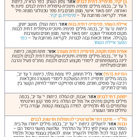
בן יקיר, פנימייה דתית לבנים
אזור:
צפון השרון. כפר הרא”ה, כיתות:
ז’ עד יב’, בכמה מילים: פנימיה חינוכית-טיפולית דתית לבנים. פינת חי
ואורווה. יחס מאוד אישי, מגוון חוגים בית ספר טכנולוגי מונחה חיל
אוויר. לקריאה מורחבת על –
פנימיית בן יקיר
.
איילת השחר, פנימייה דתית בנות
אזור:
רמת הגולן. מושב יונתן,
כיתות: ט’ עד יב’, בכמה מילים: פנימיה חינוכית-טיפולית דתית לבנות.
מקום פסטורלי ושקט. יחס מאוד אישי, מגוון חוגים ומעורבות
בקהילה. אחוז זכאות גבוה לבגרות. לקריאה מורחבת על –
כפר
הנוער איילת השחר
.
אמית פתח תקווה, פנימייה דתית מעורב
אזור:
פתח תקווה, כיתות:
ז’ עד יד’, בכמה מילים: פנימיה חינוכית-שיקומית דתית לבנים ולבנות.
לינה במשפחתונים. לימודי מקצוע לבנים ולבנות. מתנ”ס פעיל והרבה
חוגים ופעילויות.
הודיות (דתי)
אזור:
גליל תחתון, ליד צומת גולני, כיתות: ז’ עד יב’,
בכמה מילים: פנימייה דתית המשלבת לימודי משטרה וחקלאות.
רכיבה על סוסים, חוגים, ספורט ופרוייקט ייחודי לחיזוק הקשר בין
מורים לחניכים.
יפתח, דתי לבנים
אזור:
אבנת, ים המלח. כיתות: י’ עד יב’, בכמה
מילים: מיקום מדהים אל מול ים המלח. בית ספר קטן ואינטימי
שלומדים בו 45 תלמידים. למידה בקבוצות קטנות. עבודה בדיר,
טיולים וחוגי העשרה.
מל”ד – תיכון דתי אלטרנטיבי להתחלות חדשות, לבנים
ובנות
אזור:
ירושלים. כיתות: י’ עד יב’, בכמה מילים: ייחודו של בית
הספר הוא שאין לחץ כלל על התלמיד. שלושת מושגי היסוד הם –
לתת כבוד לכול תלמיד ולהעריך אותו. להאמין בעצמי שכול תלמיד