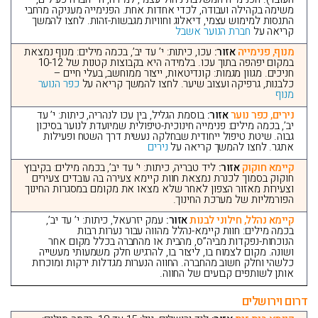
משימה בקהילה ועבודה, לכדי אחדות אחת. הפנימייה מעניקה מרחבי
התנסות למימוש עצמי, דיאלוג וחוויות מגבשות-זהות. לחצו להמשך
קריאה על
חברת הנוער אשבל
מנוף, פנימייה
אזור:
עכו, כיתות: י’ עד יב’, בכמה מילים: מנוף נמצאת
במקום יפהפה בתוך עכו. בלמידה היא בקבוצות קטנות של 10-12
חניכים. מגוון מגמות: קונדיטאות, ייצור ממוחשב, בעלי חיים –
כלבנות, גרפיקה ועצוב שיער. לחצו להמשך קריאה על
כפר הנוער
מנוף
נירים, כפר נוער
אזור:
בוסמת הגליל, בין עכו לנהריה, כיתות: י’ עד
יב’, בכמה מילים: פנימייה חינוכית-טיפולית שמיועדת לנוער בסיכון
גבוה. שיטת טיפול ייחודית שבחלקה נעשית דרך השטח ופעילות
אתגר. לחצו להמשך קריאה על
נירים
קיימא חוקוק
אזור:
ליד טבריה, כיתות: י’ עד יב’, בכמה מילים: בקיבוץ
חוקוק בסמוך לכנרת נמצאת חוות קיימא צעירה בה עובדים צעירים
וצעירות מאזור הצפון לאחר שלא מצאו את מקומם במסגרות החינוך
הפורמליות של מערכת החינוך.
קיימא נהלל, חילוני לבנות
אזור:
עמק יזרעאל, כיתות: י’ עד יב’,
בכמה מילים: חוות קיימא-נהלל מהווה עבור נערות רבות
הנוכחות-נפקדות מביה”ס, מהבית או מהחברה בכלל מקום אחר
ושונה. מקום לצמוח בו, ליצור בו, להרגיש חלק משמעותי מעשייה
כלשהי וחלק חשוב מהחברה. החווה הנערות מגדלות ירקות ומוכרות
אותן לשותפים קבועים של החווה.
דרום וירושלים