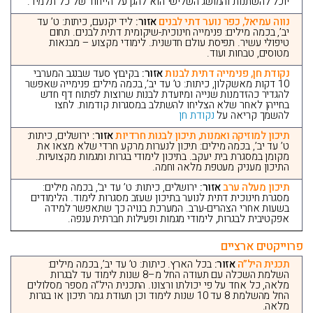
יוכל להשתנות והמושג השלישי הוא להגן על הייחוד של כל תלמיד.
נווה עמיאל, כפר נוער דתי לבנים
אזור:
ליד יקנעם, כיתות: ט’ עד
יב’, בכמה מילים: פנימייה חינוכית-שיקומית דתית לבנים. תחום
טיפולי עשיר. תפיסת עולם חדשנית. לימודי מקצוע – מבנאות
מטוסים, טבחות ועוד.
נקודת חן, פנימייה דתית לבנות
אזור:
בקיבוץ סעד שבנגב המערבי
10 דקות מאשקלון, כיתות: ט’ עד יב’, בכמה מילים: פנימייה שאפשר
להגדיר כהזדמנות שנייה ומיועדת לבנות שרוצות לפתוח דף חדש
בחייהן לאחר שלא הצליחו להשתלב במסגרות קודמות. לחצו
להשמך קריאה על
נקודת חן
תיכון למוזיקה ואמנות, תיכון לבנות חרדיות
אזור:
ירושלים, כיתות:
ט’ עד יב’, בכמה מילים: תיכון לנערות מרקע חרדי שלא מצאו את
מקומן במסגרת בית יעקב. בתיכון לימודי בגרות ומגמות מקצועיות.
התיכון מעניק מעטפת מלאה וחמה.
תיכון מעלה ערב
אזור:
ירושלים, כיתות: ט’ עד יב’, בכמה מילים:
מסגרת חינוכית דתית לנוער בתיכון שעזב מסגרות לימוד. הלימודים
בשעות אחרי הצהרים-ערב. המערכת בנויה כך שתאפשר למידה
אפקטיבית לבגרות, לימודי מגמות ופעילות חברתית ענפה.
פרוייקטים ארציים
תכנית היל”ה
אזור:
בכל הארץ. כיתות: ט’ עד יב’, בכמה מילים:
השלמת השכלה עם תעודה החל מ–8 שנות לימוד עד לבגרות
מלאה, כל אחד על פי יכולתו ורצונו. התכנית היל”ה מספר מסלולים
החל מהשלמת 8 עד 10 שנות לימוד וכן תעודת גמר תיכון או בגרות
מלאה.