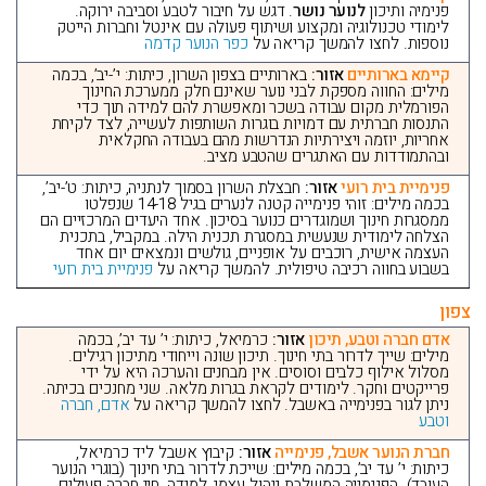
פנימיה ותיכון
לנוער נושר
. דגש על חיבור לטבע וסביבה ירוקה.
לימודי טכנולוגיה ומקצוע ושיתוף פעולה עם אינטל וחברות הייטק
נוספות. לחצו להמשך קריאה על
כפר הנוער קדמה
קיימא בארותיים
אזור:
בארותיים בצפון השרון, כיתות: י’-יב’, בכמה
מילים: החווה מספקת לבני נוער שאינם חלק ממערכת החינוך
הפורמלית מקום עבודה בשכר ומאפשרת להם למידה תוך כדי
התנסות חברתית עם דמויות בוגרות השותפות לעשייה, לצד לקיחת
אחריות, יוזמה ויצירתיות הנדרשות מהם בעבודה החקלאית
ובהתמודדות עם האתגרים שהטבע מציב.
פנימיית בית רועי
אזור:
חבצלת השרון בסמוך לנתניה, כיתות: ט’-יב’,
בכמה מילים: זוהי פנימייה קטנה לנערים בגיל 14-18 שנפלטו
ממסגרות חינוך ושמוגדרים כנוער בסיכון. אחד היעדים המרכזיים הם
הצלחה לימודית שנעשית במסגרת תכנית הילה. במקביל, בתכנית
העצמה אישית, רוכבים על אופניים, גולשים ונמצאים יום אחד
בשבוע בחווה רכיבה טיפולית. להמשך קריאה על
פנימיית בית רועי
צפון
אדם חברה וטבע, תיכון
אזור:
כרמיאל, כיתות: י’ עד יב’, בכמה
מילים: שייך לדרור בתי חינוך. תיכון שונה וייחודי מתיכון רגילים.
מסלול אילוף כלבים וסוסים. אין מבחנים והערכה היא על ידי
פרייקטים וחקר. לימודים לקראת בגרות מלאה. שני מחנכים בכיתה.
ניתן לגור בפנימייה באשבל. לחצו להמשך קריאה על
אדם, חברה
וטבע
חברת הנוער אשבל, פנימייה
אזור:
קיבוץ אשבל ליד כרמיאל,
כיתות: י’ עד יב’, בכמה מילים: שייכת לדרור בתי חינוך (בוגרי הנוער
העובד). הפנימייה המשלבת ניהול עצמי, למידה, חיי חברה פעילים,