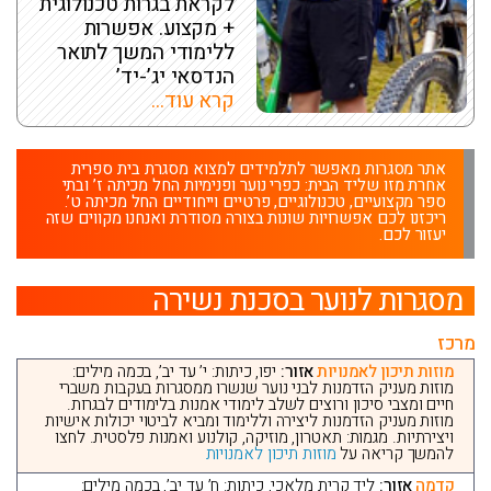
לקראת בגרות טכנולוגית
+ מקצוע. אפשרות
ללימודי המשך לתואר
הנדסאי יג’-יד’
קרא עוד...
אתר מסגרות מאפשר לתלמידים למצוא מסגרת בית ספרית
אחרת מזו שליד הבית: כפרי נוער ופנימיות החל מכיתה ז’ ובתי
ספר מקצועיים, טכנולוגיים, פרטיים וייחודיים החל מכיתה ט’.
ריכזנו לכם אפשרויות שונות בצורה מסודרת ואנחנו מקווים שזה
יעזור לכם.
מסגרות לנוער בסכנת נשירה
מרכז
מוזות תיכון לאמנויות
אזור:
יפו, כיתות: י’ עד יב’, בכמה מילים:
מוזות מעניק הזדמנות לבני נוער שנשרו ממסגרות בעקבות משברי
חיים ומצבי סיכון ורוצים לשלב לימודי אמנות בלימודים לבגרות.
מוזות מעניק הזדמנות ליצירה וללימוד ומביא לביטוי יכולות אישיות
ויצירתיות. מגמות: תאטרון, מוזיקה, קולנוע ואמנות פלסטית. לחצו
להמשך קריאה על
מוזות תיכון לאמנויות
קדמה
אזור:
ליד קרית מלאכי, כיתות: ח’ עד יב’, בכמה מילים: