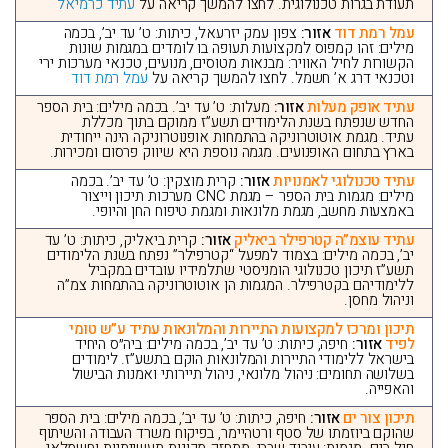
תעודת בגרות טכנולוגית. לחצו להמשך קריאה על
עתיד כרמיאל
עמל רמת דוד
אזור:
צפון עמק יזרעאל, כיתות: ט’ עד יב’, בכמה
מילים: זהו קמפוס למקצועות תעופה בו לומדים במגמות שונות
הקשורות לחיל האוויר: מבנאות מטוסים, מנועים, טכנאי מערכות ירי
וטכנאי דרג א’ חשמל. לחצו להמשך קריאה על
עמל רמת דוד
עתיד אופק מעלות
אזור:
מעלות: ט’ עד יב’. בכמה מילים: בית הספר
החדש שנפתח בשנת הלימודים תשע”ז ממוקם בתוך מכללת
עתיד. מגמת אוטוטרוניקה בהתמחות אופנוטרוניקה הינה ייחודית
בארץ בתחום האופנועים. מגמה נוספת היא שיווק פרסום ומכירות.
עתיד טכנולוגי לאמנויות
אזור:
קרית מוצקין: ט’ עד יב’. בכמה
מילים: מגמות בית הספר – מגמת CNC מערכות תיכון וייצור
באמצעות מחשב, מגמת מלונאות ומגמת טיפוח החן והיופי.
עתיד עוצמ”ה קטרפילר ביאליק
אזור:
קרית ביאליק, כיתות: ט’ עד
יב’, בכמה מילים: בצמוד למפעל “קטרפילר” נפתח בשנת הלימודים
תשע”ז תיכון טכנולוגי הומניסטי שתלמידיו עובדים במקביל
ללימודיהם בקטרפילר. המגמות הן אוטוטרוניקה בהתמחות צמ”ה
וניהול מחסן.
תיכון ומרכז למקצועות התיירות והמלונאות עתיד ע”ש טומי
לפיד
אזור:
חיפה, כיתות: ט’ עד יב’, בכמה מילים: ביה״ס היחיד
בישראל ללימודי התיירות והמלונאות הוקם בתשע”ז. לימודים
בשלושה תחומים: ניהול מלונאי, ניהול תיירותי ואמנות הבישול
והאפייה.
תיכון צור ים
אזור:
חיפה, כיתות: ט’ עד יב’, בכמה מילים: בית הספר
שהוקם ביוזמתו של סטף ורטהיימר, בפיקוח משרד העבודה והשיתוף