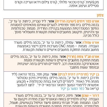
מקצועיות: קורס טכנאי סלולר, קורס צילום וידאו ועריכה וקורס
סטיילינג ועיצוב אופנה.
צפון
אורט כפר זיתים (ישיבה חרדית)
אזור:
ליד טבריה, כיתות: ט’ עד יב’,
בכמה מילים: בית ספר ופנימייה לנערים שאינם מתאימים למסגרות
החינוך הסטנדרטיות המוצעות בקהילה החרדית. מגמות: טכנולוגיות
עץ ורהיטים, תיקשוב מחשבים ורשתות תקשורת וחשמלאי מוסך.
כולל מכינה.
אורט עפולה
אזור:
עפולה, כיתות: ט’ עד יב’, בכמה מילים: משרד
העבודה. מגמות – מגמת CNC מערכות תיכון וייצור באמצעות
מחשב ומגמת תחזוקת מחשבים אישיים ורשתות תקשורת.
אורט חב”ד צפת (חרדי)
אזור:
צפת, כיתות: ט’ עד יב’, בכמה מילים:
מגמת תחזוקת מחשבים אישיים ורשתות תקשורת ומגמת
אוטוטרוניקה ומכונאות רכב. לימודיים תורניים ברמה ישיבתית
ובמספר שעות מתוגבר
בן יקיר (פנימייה דתית לבנים)
אזור:
עמק חפר, בכפר הרואה (ליד
חדרה), כיתות: ח’ עד יב’, בכמה מילים: בפנימייה תיכון טכנולוגי
מונחה חיל האוויר. לימודים לקראת בגרות טכנולוגית + מקצוע.
אפשרות ללימודי המשך לתואר הנדסאי יג’-יד’. לחצו להמשך
קריאה על
כפר הנוער בן יקיר
דרור – שהם
אזור:
חיפה, כיתות: ט’ עד יב’, בכמה מילים: משרד
העבודה. קולט תלמידים בטווח הגאוגרפי שבין מחדרה ויקנעם עד
לעכו. המגמות: מוביל חברתי בתחום סיעוד וטיפול בקשישים, חשמל,
מולטימדיה, מסגרות מבנים, תחזוקת מחשבים ורשתות תקשורת.