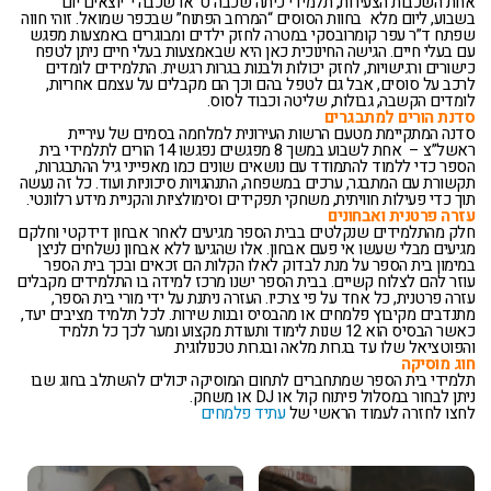
אחת השכבות הצעירות, תלמידי כיתה שכבה ט’ או שכבה י’ יוצאים יום
בשבוע, ליום מלא בחוות הסוסים “המרחב הפתוח” שבכפר שמואל. זוהי חווה
שפתח ד”ר עפר קומרובסקי במטרה לחזק ילדים ומבוגרים באמצעות מפגש
עם בעלי חיים. הגישה החינוכית כאן היא שבאמצעות בעלי חיים ניתן לטפח
כישורים ורגישויות, לחזק יכולות ולבנות בגרות רגשית. התלמידים לומדים
לרכב על סוסים, אבל גם לטפל בהם וכך הם מקבלים על עצמם אחריות,
לומדים הקשבה, גבולות, שליטה וכבוד לסוס.
סדנת הורים למתבגרים
סדנה המתקיימת מטעם הרשות העירונית למלחמה בסמים של עיריית
ראשל”צ – אחת לשבוע במשך 8 מפגשים נפגשו 14 הורים לתלמידי בית
הספר כדי ללמוד להתמודד עם נושאים שונים כמו מאפייני גיל ההתבגרות,
תקשורת עם המתבגר, ערכים במשפחה, התנהגויות סיכוניות ועוד. כל זה נעשה
תוך כדי פעילות חוויתית, משחקי תפקידים וסימולציות והקניית מידע רלוונטי.
עזרה פרטנית ואבחונים
חלק מהתלמידים שנקלטים בבית הספר מגיעים לאחר אבחון דידקטי וחלקם
מגיעים מבלי שעשו אי פעם אבחון. אלו שהגיעו ללא אבחון נשלחים לניצן
במימון בית הספר על מנת לבדוק לאלו הקלות הם זכאים ובכך בית הספר
עוזר להם לצלוח קשיים. בבית הספר ישנו מרכז למידה בו התלמידים מקבלים
עזרה פרטנית, כל אחד על פי צרכיו. העזרה ניתנת על ידי מורי בית הספר,
מתנדבים מקיבוץ פלמחים או מהבסיס ובנות שירות. לכל תלמיד מציבים יעד,
כאשר הבסיס הוא 12 שנות לימוד ותעודת מקצוע ומער לכך כל תלמיד
והפוטציאל שלו עד בגרות מלאה ובגרות טכנולוגית.
חוג מוסיקה
תלמידי בית הספר שמתחברים לתחום המוסיקה יכולים להשתלב בחוג שבו
ניתן לבחור במסלול פיתוח קול או DJ או משחק.
לחצו לחזרה לעמוד הראשי של
עתיד פלמחים