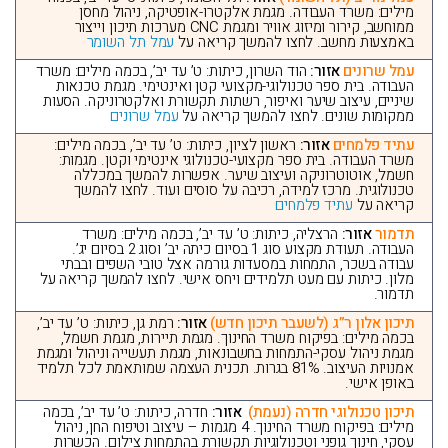
מילים: משרד העבודה. מגמת אלקטרו-אופטיקה, ניהול מחסן
ממוחשב, קירור ומיזוג אוויר ומגמת CNC מערכות תיכון וייצור
באמצעות מחשב. לחצו להמשך קריאה על
עמל תל השומר
עמל שרונים
אזור:
הוד השרון, כיתות: ט’ עד יב’, בכמה מילים: משרד
העבודה. בית ספר טכנולוגי-מקצועי קטן ואינטימי. מגמת טכנאות
שיניים, עיצוב שיער ואיפור, רשתות תקשורת ואלקטרוניקה. הסעות
ממקומות שונים. לחצו להמשך קריאה על
עמל שרונים
עתיד פלמחים
אזור:
ראשון לציון, כיתות: ט’ עד יב’, בכמה מילים:
משרד העבודה. בית ספר מקצועי-טכנולוגי אינטימי וקטן. מגמות:
חשמל, אוטוטרוניקה ועיצוב שיער. אפשרות להמשך במכללה
טכנולוגית. מרכז למידה, רכיבה על סוסים ועוד. לחצו להמשך
קריאה על
עתיד פלמחים
תדמור
אזור:
הרצליה, כיתות: ט’ עד יב’, בכמה מילים: משרד
העבודה. תעודת מקצוע סוג 1 בסיום כיתה יב’ וסוג 2 בסיום יג’.
עבודה בשכר, התמחות במסעדות גורמה אצל טובי השפים ובבתי
מלון. כיתות עם מעט תלמידים ויחס אישי. לחצו להמשך קריאה על
תדמור.
תיכון אלון ר”ג (לשעבר תיכון חדש)
אזור:
רמת גן, כיתות: ט’ עד יב’,
בכמה מילים: בפיקוח משרד החינוך. מגמת תיירות, מגמת חשמל,
מגמת ניהול עסקי-התמחות בחשבונאות, מגמת תעשייה וניהול ומגמת
אמנויות העיצוב. 81% בגרות. תכנית העצמה שמותאמת לכל תלמיד
באופן אישי.
תיכון טכנולוגי חדרה (נעמת)
אזור:
חדרה, כיתות: ט’ עד יב’, בכמה
מילים: בפיקוח משרד החינוך. 4 מגמות – עיצוב וטיפוח החן, ניהול
עסקי, חינוך גופני וטכנולוגיות תקשורת בהתמחות צילום. הכשרות