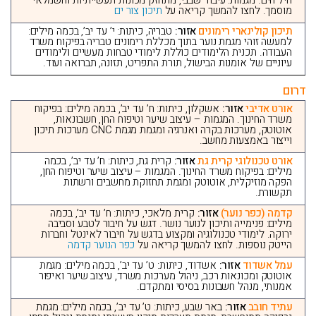
חיל הים. מגמות: עיבוד שבבי, מתחזק מכונות תעשייתיות וחשמלאי
מוסמך. לחצו להמשך קריאה על
תיכון צור ים
תיכון קולינארי רימונים
אזור:
טבריה, כיתות: י’ עד יב’, בכמה מילים:
למעשה זוהי מגמת נוער בתוך מכללת רימונים טבריה בפיקוח משרד
העבודה. תכנית הלימודים כוללת לימודי טבחות מעשיים ולימודים
עיוניים של אומנות הבישול, תורת התפריט, תזונה, תברואה ועוד.
דרום
אורט אדיבי
אזור:
אשקלון, כיתות: ח’ עד יב’, בכמה מילים: בפיקוח
משרד החינוך. המגמות – עיצוב שיער וטיפוח החן, חשבונאות,
אוטוטק, מערכות בקרה ואנרגיה ומגמת מגמת CNC מערכות תיכון
וייצור באמצעות מחשב.
אורט טכנולוגי קרית גת
אזור:
קרית גת, כיתות: ח’ עד יב’, בכמה
מילים: בפיקוח משרד החינוך. המגמות – עיצוב שיער וטיפוח החן,
הפקה מוזיקלית, אוטוטק ומגמת תחזוקת מחשבים ורשתות
תקשורת.
קדמה (כפר נוער)
אזור:
קרית מלאכי, כיתות: ח’ עד יב’, בכמה
מילים: פנימייה ותיכון לנוער נושר. דגש על חיבור לטבע וסביבה
ירוקה. לימודי טכנולוגיה ומקצוע בדגש על חיבור לאינטל וחברות
הייטק נוספות. לחצו להמשך קריאה על
כפר הנוער קדמה
עמל אשדוד
אזור:
אשדוד, כיתות: ט’ עד יב’, בכמה מילים: מגמת
אוטוטק ומכונאות רכב, ניהול מערכות משרד, עיצוב שיער ואיפור
אמנותי, מנהל חשבונות בסיסי ומתקדם.
עתיד חובב
אזור:
באר שבע, כיתות: ט’ עד יב’, בכמה מילים: מגמת