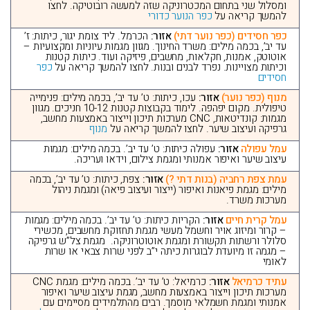
ומסלול שני בתחום המכטרוניקה שזה למעשה רובוטיקה. לחצו
להמשך קריאה על
כפר הנוער כדורי
כפר חסידים (כפר נוער דתי)
אזור:
הכרמל. ליד צומת יגור, כיתות: ז’
עד יב’, בכמה מילים: משרד החינוך. מגוון מגמות עיוניות ומקצועיות –
אוטוטק, אמנות, חקלאות, מחשבים, פיזיקה ועוד. כיתות קטנות
וכיתות מצויינות. נפרד לבנים ובנות. לחצו להמשך קריאה על
כפר
חסידים
מנוף (כפר נוער)
אזור:
עכו, כיתות: ט’ עד יב’, בכמה מילים: פנימייה
טיפולית. מקום יפהפה. לימוד בקבוצות קטנות 10-12 חניכים. מגוון
מגמות: קונדיטאות, CNC מערכות תיכון וייצור באמצעות מחשב,
גרפיקה ועיצוב שיער. לחצו להמשך קריאה על
מנוף
עמל עפולה
אזור:
עפולה כיתות: ט’ עד יב’. בכמה מילים: מגמות
עיצוב שיער ואיפור אמנותי ומגמת צילום, וידאו ועריכה.
עמת צפת רחביה (בנות דתי ?)
אזור:
צפת, כיתות: ט’ עד יב’, בכמה
מילים: מגמת פיאנות ואיפור (ייצור ועיצוב פיאה) ומגמת ניהול
מערכות משרד.
עמל קרית חיים
אזור:
הקריות כיתות: ט’ עד יב’. בכמה מילים: מגמות
– קרור ומיזוג אויר וחשמל מעשי מגמת תחזוקת מחשבים, מכשירי
סלולר ורשתות תקשורת ומגמת אוטוטרוניקה. מגמת צל”ש גרפיקה
– מגמה זו מיועדת לבוגרות כיתה י”ב לפני שרות צבאי או שרות
לאומי
עתיד כרמיאל
אזור:
כרמיאל: ט’ עד יב’. בכמה מילים: מגמת CNC
מערכות תיכון וייצור באמצעות מחשב, מגמת עיצוב שיער ואיפור
אמנותי ומגמת חשמלאי מוסמך. רבים מהתלמידים מסיימים עם