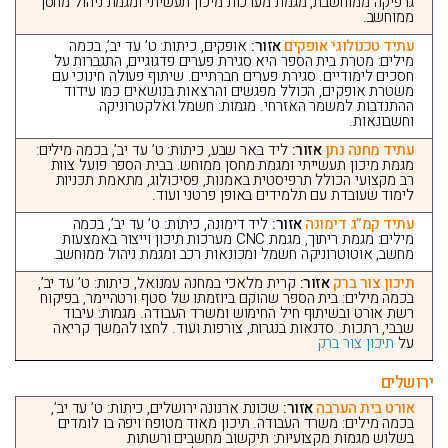
גרפיקה ממוחשבת, מגמת מערכות מיכון תעשיתי ומגמת ניהול מחסן
ממוחשב.
עתיד טכנולוגי אופקים
אזור:
אופקים, כיתות: ט’ עד יב’, בכמה
מילים: מטרת בית הספר היא סגירת פערים פדגוגיים, התגברות על
חסכים לימודיים. סגירת פערים חברתיים. שיתוף פעולה חינוכי עם
משטרת אופקים, הכולל מפגשים והרצאות בנושאים כמו עידוד
ההתנדבות למשמר האזרחי. מגמות: חשמל ואלקטרוניקה
וחשבונאות.
עתיד מחנה נתן
אזור:
ליד באר שבע, כיתות: ט’ עד יב’, בכמה מילים:
מגמת מיכון תעשייתי ומגמת מחסן ממוחש. בבית הספר פועל צוות
רב מקצועי הכולל תרפיסטית באמנות, פסיכולוג, מתאמת תכניות
לימוד שעובדת עם תלמידים באופן פרטני ועוד.
עתיד קמ”ג דימונה
אזור:
ליד דימונה, כיתות: ט’ עד יב’, בכמה
מילים: מגמת ריתוך, מגמת CNC מערכות תיכון וייצור באמצעות
מחשב, אוטוטרוניקה חשמל ומכונאות רכב ומגמת ניהול ממוחשב.
תיכון צור ברק
אזור:
קרית מלאכי במחנה עמנואל, כיתות: ט’ עד יב’,
בכמה מילים: בית הספר שהוקם ביוזמתו של סטף ורטהיימר, בפיקוח
רשת אורט ובשיתוף חיל החימוש ומשרד העבודה. מגמות: עיבוד
שבבי, רתכות. סדנאות בנגרות, צורפות ועוד. לחצו להמשך קריאה
על
תיכון צור ברק
ירושלים
אורט בית הערבה
אזור:
שכונת ארנונה ירושלים, כיתות: ט’ עד יב’,
בכמה מילים: משרד העבודה. תיכון מאוד מטופח ויפה בו לומדים
בשלוש מגמות מקצועיות: תיקשוב מחשבים ורשתות