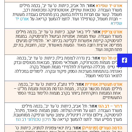
אורט יד שפירא
אזור:
תל אביב, כיתות: ט’ עד יב’, בכמה מילים:
משרד העבודה. טכנאות שיניים, אוטוטרוניקה ומכונאות רכב,
חשמל. קשר עם חברות גדולות במשק בהן מתנסים בעבודה מעשית
– חברת חשמל, קטרפילר ועוד. לחצו להמשך קריאה על
אורט יד
שפירא
אורט צריפין
אזור:
ליד באר יעקב. כיתות: ט’ עד יב’, בכמה מילים:
משרד העבודה. שתי מגמות: אמנויות הבישול ולוגיסטיקה. במגמת
לוגיסטיקה קיימת אפשרות לקליטה בכיתה יא’. תלמידים מגיעים
מפריסה ארצית רחבה מאוד. הסעות מאשדוד, יבנה, רחובות, בת ים,
פתח תקווה ועוד.
אורט תל נוף
אזור:
בין גדרה לצומת בילו, כיתות: ט’ עד יב’, בכמה
פייסבוק
מילים: מגמות מכטרוניקה, חשמלאי מוסמך, מבנאות מטוסים ובדק
כלי טייס. מכללה המיועדת לתלמידי מגמת חשמל בקרה
ואנרגיה בהתמחות מערכות הספק פיקוד ובקרה. לימודים במכללה
לתואר הנדסאי חשמל.
אורט תעשייה אווירית
אזור:
ליד נתב”ג, כיתות: ט’ עד יב’, בכמה
מילים: מגמת מכשור ובקרה , מגמת הנדסת מכונות ומגמת מל”ט –
אחת המגמות היוקרתיות ביותר בקרב מגמות הלימוד בבתי הספר
התעשיתיים.
דרור – דב הוז
אזור:
תל אביב, כיתות: ט’ עד יב’, בכמה מילים:
משרד העבודה. דגש על חווית הצלחה. מגוון מגמות: סאונד, מינהל,
לוגיסטיקה, צילום ומדיה דיגיטלית, עיצוב שיער וגרפיקה ממוחשבת.
מערך מסייע ועוד. לחצו להמשך קריאה על
תיכון טכנולוגי דב הוז
הדסה נעורים (פנימייה)
אזור:
בית ינאי-צפונית לנתניה, כיתות: ט’