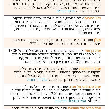
עד יב’, בכמה מילים: מיקום מרהיב מעל אחד החופים היפים בארץ.
מגוון מגמות: מכונאות רכב, אלקטרוניקה ועוד וכן מכללה טכנולוגית
ללימודי המשך. בנעורים פועל מרכז אלתלטיקה לבני נוער. לחצו
להמשך קריאה על
הדסה נעורים
ויצו רחובות
אזור:
רחובות, כיתות: ט’ עד יב’, בכמה מילים: בפיקוח
משרד החינוך. בכל כיתה יש מורה ושני מתרגלים, נעשים מרתוני
לימודים ונעשה מאמץ גדול להצלחה בבגרות. המגמות הן עיצוב גרפי,
עיצוב אופנה, עיצוב התכשיט, מינהל ממוחשב, חינוך ופסיכולוגיה,
כימיה ומחשבים.
מע”ן
אזור:
תל אביב, כיתות: ט’ עד יב’, בכמה מילים: מגמות עיצוב
שיער וספרות נשים, טבחות, קונדיטאות ואפייה. ???
עמל בן עמי
אזור:
שוהם, כיתות: ט’ עד יב’, בכמה מילים: עמל TECH
IN בית ספר טכנולוגי הראשון מתקדם ללמידה משמעותית בעזרת
אייפוד. מגמות אוטוטרוניקה, ניהול לוגיסטי, מגמת חשמל,קירור
ומיזוג ומגמת CNC מערכות תיכון וייצור באמצעות מחשב.
עמל זיו רחובות
אזור:
רחובות, כיתות: ט’ עד יב’, בכמה מילים:
בפיקוח משרד החינוך. המגמות – ניהול מערכות משרדיות, מגמת
חשמל תעשייתי ומיזוג אוויר, מגמת קוסמטיקה וסטיילינג ומגמת
אוטוטרוניקה. לחצו להמשך קריאה על
עמל זיו רחובות
עמל טכנולוגי תל אביב
אזור:
תל אביב, כיתות: ט’ עד יב’, בכמה
מילים: משרד העבודה. מגמות: אוטוטרוניקה, שיווק וקידום מכירות
וניהול מערכות משרדיות לבנות 17-21. למידה באמצעות פרויקטים
– פרויקט יזמות בשיתוף קוקה קולה ויוניסטרים ועוד. לחצו למשך
קריאה על
עמל טכנולוגי תל אביב
עמל מר”צ (תל השומר)
אזור:
תל השומר, כיתות: ט’ עד יב’, בכמה