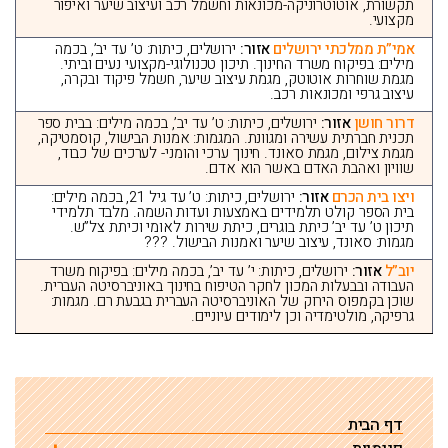
תקשורת, אוטוטרוניקה-מכונאות וחשמל רכב ועיצוב שיער ואיפור
מקצועי.
אמי”ת ממלכתי ירושלים
אזור:
ירושלים, כיתות: ט’ עד יב’, בכמה
מילים: בפיקוח משרד החינוך. תיכון טכנולוגי-מקצועי נעים וביתי.
מגמת שוחרות אוטוטק, מגמת עיצוב שיער, חשמל פיקוד ובקרה,
עיצוב גרפי ומכונאות רכב.
דרור חושן
אזור:
ירושלים, כיתות: ט’ עד יב’, בכמה מילים: בבית ספר
תכנית חברתית עשירה ומגוונת. המגמות: אמנות הבישול, קוסמטיקה,
מגמת צילום, מגמת סאונד. חינוך ערכי והומני- לערכים של כבוד,
שוויון ואהבת האדם באשר הוא אדם.
ויצו בית הכרם
אזור:
ירושלים, כיתות: ט’ עד גיל 21, בכמה מילים:
בית הספר קולט תלמידים באמצעות ועדות השמה. מלבד תלמידי
תיכון ט’ עד יב’ כיתת בוגרים, כיתת שירות לאומי וכיתת צל”ש.
מגמות: סאונד, עיצוב שיער ואמנות הבישול. ???
יוב”ל
אזור:
ירושלים, כיתות: י’ עד יב’, בכמה מילים: בפיקוח משרד
העבודה ובבעלות המכון לחקר הטיפוח בחינוך באוניברסיטה העברית.
שוכן בקמפוס הירוק של האוניברסיטה העברית בגבעת רם. מגמות:
גרפיקה, מולטימדיה וכן לימודים עיוניים.
דף הבית