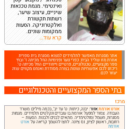
ואינטימי. מגמת טכנאות
שיניים, עיצוב שיער,
רשתות תקשורת
ואלקטרוניקה. הסעות
ממקומות שונים.
קרא עוד...
אתר מסגרות מאפשר לתלמידים למצוא מסגרת בית ספרית
אחרת מזו שליד הבית: כפרי נוער ופנימיות החל מכיתה ז’ ובתי
ספר מקצועיים, טכנולוגיים, פרטיים וייחודיים החל מכיתה ט’.
ריכזנו לכם אפשרויות שונות בצורה מסודרת ואנחנו מקווים שזה
יעזור לכם.
בתי הספר המקצועיים והטכנולוגיים
מרכז
אורט אורמת
אזור:
יבנה, כיתות: ט’ עד יב’, בכמה מילים: משרד
העבודה. צמוד למפעל אורמת בו עובדים ונקלטים תלמידים. מגמות:
מסגרות, חשמל ומולטימדיה. מתאים לבנים ולבנות. הסעות –
רחובות, ראשון לציון, נס ציונה. לחצו להשמך קריאה על
אורט
אורמת