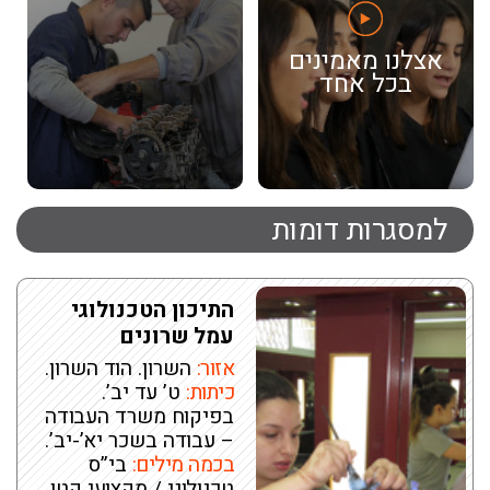
אצלנו מאמינים
בכל אחד
למסגרות דומות
התיכון הטכנולוגי
עמל שרונים
אזור:
השרון. הוד השרון.
כיתות:
ט’ עד יב’.
בפיקוח משרד העבודה
– עבודה בשכר יא’-יב’.
בכמה מילים:
בי”ס
טכנולוגי / מקצועי קטן