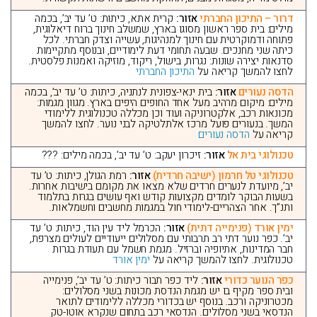
דרור – התיכון החברתי
אזור:
קרית אתא, כיתות: ט’ עד יב’, בכמה
מילים: בית ספר ראשון מסוגו בארץ, שמשלב חינוך ברוח דיאלוגית,
פתוחה ודמוקרטית עם חינוך למנהיגות, עשייה וצדק חברתי. לכל
כיתה שני מחנכים. שבעה תחומי דעת לימודיים, ובנוסף מתקיימות
סדנאות יצירה שונות: נגרות, בישול, ריקוד, מוזיקה ואמנות פלסטית.
לחצו להמשך קריאה על
התיכון החברתי
הדסה נעורים
אזור:
בית ינאי-צפונית לנתניה, כיתות: ט’ עד יב’, בכמה
מילים: מיקום מרהיב מעל אחד החופים היפים בארץ. מגוון מגמות:
מכונאות רכב, אלקטרוניקה ועוד וכן מכללה טכנולוגית ללימודי
המשך. בנעורים פועל מרכז אלתלטיקה לבני נוער. לחצו להמשך
קריאה על
הדסה נעורים
טכנולוגי בית אל
אזור:
זיכרון יעקב: ט’ עד יב’, בכמה מילים: ???
טכנולוגי טל חרמון (ישיבה חרדית)
אזור:
רמת הגולן, כיתות: ט’ עד
יב’, מיועדת לנערים חרדים שלא מצאו את מקומם בישיבות אחרות.
בשעות הבוקר לומדים מקצועות קודש ואף עושים בגרות בתלמוד
ותנ”ך. אחר הצהריים-לימודי חול במגמות מחשבים וחשמלאות.
ימין אורד (פנימייה דתית)
אזור:
הכרמל ליד עין הוד, כיתות: ט’ עד
יב’. כפר נוער דתי רב תרבותי עם מסלולים ייעודיים לעולים מצרפת,
חבר המדינות, אתיופיה וברזיל. מגמת חשמל עם תעודת בגרות
טכנולוגית. לחצו להמשך קריאה על
ימין אורד
כפר הנוער כדורי
אזור:
ליד כפר תבור כיתות: ט’ עד יב’, פנימייה
ובית ספר מקיף בו יש מגמת הנדסת מכונות בשני מסלולים:
מכטרוניקה ורכב. בנוסף יש בכדורי מכללה ללימודים לתואר
הנדסאי בשני מסלולים. הנדסאי רכב בתחום שנקרא אוטו-טק