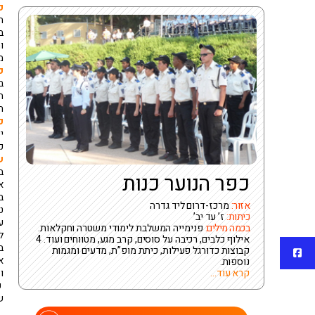
ק
ה
ו
מ
ק
ב
ה
ת
פ
יש 4 חוות קיימא בארץ שהן
ק
ש
ב
כפר הנוער כנות
א
ב
אזור:
מרכז-דרום ליד גדרה
ט
כיתות:
ז’ עד יב’
ע
בכמה מילים:
פנימייה המשלבת לימודי משטרה וחקלאות.
ל
אילוף כלבים, רכיבה על סוסים, קרב מגע, מטווחים ועוד. 4
ב
קבוצות כדורגל פעילות, כיתת מופ”ת, מדעים ומגמות
פייסבוק
א
נוספות.
קרא עוד...
ו
ק
ש