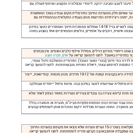
 חיבור לטבע וסביבה ירוקה. לימודי טכנולוגיה ומקצוע ושיתוף פעולה עם
י נוער שאינם חלק ממערכת החינוך הפורמלית מקום עבודה בשכר ומאפשרת
ת, יוזמה ויצירתיות הנדרשות מהם בעבודה החקלאית ובהתמודדות עם
חבצלת השרון בסמוך לנתניה, כיתות: ט’-יב’, בכמה מילים: זוהי פנימייה קטנה לנערים בגיל 14-18 שנפלטו ממסגרות חינוך ושמוגדרים כנוער בסיכון.
מה אישית, רוכבים על אופניים, גולשים ונמצאים יום אחד בשבוע בחווה
ן שונה וייחודי מתיכון רגילים. מסלול אילוף כלבים וסוסים. אין מבחנים
לגור בפנימייה באשבל. לחצו להמשך קריאה על
אדם, חברה וטבע
ת לדרור בתי חינוך (בוגרי הנוער העובד). הפנימייה המשלבת ניהול עצמי,
י התנסות למימוש עצמי, דיאלוג וחוויות מגבשות-זהות. לחצו להמשך קריאה
עכו, כיתות: י’ עד יב’, בכמה מילים: מנוף נמצאת במקום יפהפה בתוך עכו. בלמידה היא בקבוצות קטנות של 10-12 חניכים. מגוון מגמות: קונדיטאות, ייצור
ינוכית-טיפולית שמיועדת לנוער בסיכון גבוה. שיטת טיפול ייחודית שבחלקה
צאת חוות קיימא צעירה בה עובדים צעירים וצעירות מאזור הצפון לאחר שלא
 מהווה עבור נערות רבות הנוכחות-נפקדות מביה”ס, מהבית או מהחברה בכלל
ב מהחברה. החווה הנערות מגדלות ירקות ומוכרות אותן לשותפים קבועים
ליד ירושלים, גיל: 15 עד 18, בכמה מילים: בחוות קיימא בית זית עובדים בחקלאות בשכר כ-15 נערים ונערות שלא מצאו את מקומם במערכת החינוך
ביבה שמקבלת אותם באהבה וקרקע פוריה להתפתחות. לחצו להמשך קריאה