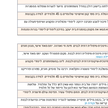
 ואולפנה ביישוב דולב במודל משפחתונים. מיועד לנערות שנפלטו ממסגרות
אבנת, ים המלח. כיתות: י’ עד יב’, בכמה מילים: מיקום מדהים אל מול ים המלח. בית ספר קטן ואינטימי שלומדים בו 45 תלמידים. למידה בקבוצות
 חיבור לטבע וסביבה ירוקה. לימודי טכנולוגיה ומקצוע ושיתוף פעולה עם
לא מצאו את מקומן במסגרת בית יעקב. בתיכון לימודים לימודי בגרות ומגמות
 חינוכית-טיפולית דתית לבנים. פינת חי ואורווה. יחס מאוד אישי, מגוון חוגים
פנימיה חינוכית-טיפולית דתית לבנות. מקום פסטורלי ושקט. יחס מאוד אישי,
ילת השחר
.
 חינוכית-שיקומית דתית לבנים ולבנות. לינה במשפחתונים. לימודי מקצוע
ת המשלבת לימודי משטרה וחקלאות. רכיבה על סוסים, חוגים, ספורט ופרוייקט
אבנת, ים המלח. כיתות: י’ עד יב’, בכמה מילים: מיקום מדהים אל מול ים המלח. בית ספר קטן ואינטימי שלומדים בו 45 תלמידים. למידה בקבוצות
כמה מילים: ייחודו של בית הספר הוא שאין לחץ כלל על התלמיד. שלושת
השתנות והמושג השלישי הוא להגן על הייחוד של כל תלמיד.
כית-שיקומית דתית לבנים. תחום טיפולי עשיר. תפיסת עולם חדשנית. לימודי
אשקלון, כיתות: ט’ עד יב’, בכמה מילים: פנימייה שאפשר להגדיר כהזדמנות שנייה ומיועדת לבנות
 קריאה על
נקודת חן
 לנערות מרקע חרדי שלא מצאו את מקומן במסגרת בית יעקב. בתיכון לימודי