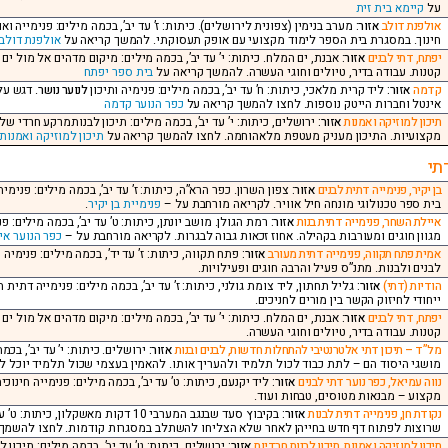
על
קיימא בית זית
אולפנת דולב
אזור:
מערב בנימין (צפונית לירושלים). כיתות: ז’ עד יב’, בכמה מילים: פנימייה
חינוך. במסגרת בית הספר לימוד מקצועי עם אופק תעסוקתי. להמשך קריאה על
אולפנת דולב
יפתח, דתי לבנים
אזור:
קטנות. עבודה בדיר, טיולים וחוגי העשרה. להמשך קריאה על
בית ספר יפתח
קדמה
אזור:
ליד קרית מלאכי, כיתות: ח’ עד יב’, בכמה מילים: פנימיה ותיכון
לנוער נושר
. דגש על
אינטל וחברות הייטק נוספות. לחצו להמשך קריאה על
כפר הנוער קדמה
תיכון למוזיקה ואמנות
אזור:
ירושלים, כיתות: י’ עד יב’, בכמה מילים: תיכון לבנותמרקע חרדי ש
מקצועיות. התיכון מעניק מעטפת מלאהוחמה. לחצו להמשך קריאה על
תיכון למוזיקה ואמנות.
תי
בן יקיר, פנימייה דתית לבנים
אזור:
צפון השרון. כפר הרא”ה, כיתות: ז’ עד יב’, בכמה מילים: פנימיה
בית ספר טכנולוגי מונחה חיל אוויר. לקריאה מורחבת על –
פנימיית בן יקיר
.
איילת השחר, פנימייה דתית בנות
אזור:
רמת הגולן. מושב יונתן, כיתות: ט’ עד יב’, בכמה מילים: 
מגוון חוגים ומעורבות בקהילה. אחוז זכאות גבוה לבגרות. לקריאה מורחבת על –
כפר הנוער אי
אמית פתח תקווה, פנימייה דתית מעורב
אזור:
פתח תקווה, כיתות: ז’ עד יד’, בכמה מילים: פנימיה
לבנים ולבנות. מתנ”ס פעיל והרבה חוגים ופעילויות.
הודיות (דתי)
אזור:
גליל תחתון, ליד צומת גולני, כיתות: ז’ עד יב’, בכמה מילים: פנימייה דתי
ייחודי לחיזוק הקשר בין מורים לחניכים.
יפתח, דתי לבנים
אזור:
קטנות. עבודה בדיר, טיולים וחוגי העשרה.
מל”ד – תיכון דתי אלטרנטיבי להתחלות חדשות, לבנים ובנות
אזור:
ירושלים. כיתות: י’ עד יב’, ב
מושגי היסוד הם – לתת כבוד לכול תלמיד ולהעריך אותו. להאמין בעצמי שכול תלמיד יוכל ל
נווה עמיאל, כפר נוער דתי לבנים
אזור:
ליד יקנעם, כיתות: ט’ עד יב’, בכמה מילים: פנימייה חינו
מקצוע – מבנאות מטוסים, טבחות ועוד.
נקודת חן, פנימייה דתית לבנות
אזור:
בקיבוץ סעד שבנגב המערבי 10 דקות מ
שרוצות לפתוח דף חדש בחייהן לאחר שלא הצליחו להשתלב במסגרות קודמות. לחצו להשמך
תיכון למוזיקה ואמנות, תיכון לבנות חרדיות
אזור:
ירושלים, כיתות: ט’ עד יב’, בכמה מילים: תיכון