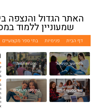
האתר הגדול והנצפה בי
שמעוניין ללמוד במס
דף הבית
פנימיות
בתי ספר מקצועיים
ח
ה
כפרי נוער ופנימיות
מסגרות דתיות
ל
ש
ב
ל
ב
ו
נוער בסכנת נשירה
בתי ספר מקצועיים
ה
ב
ו
א