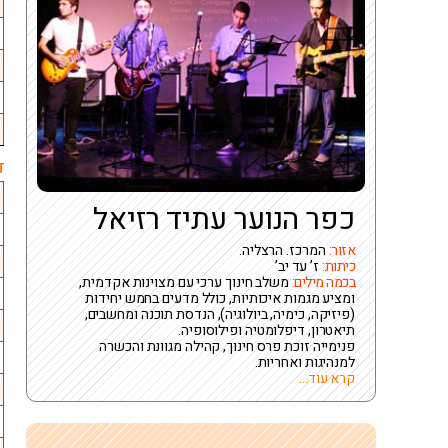
ד
כפר הנוער עתיד רזיאל
אזור:
המרכז. הרצליה.
כיתות:
ז’ עד יב’
בכמה מילים:
משלב חינוך ערכי עם מצוינות אקדמית,
ומציע מגמות איכותיות, כולל מדעים בחמש יחידות
(פיזיקה, כימיה, ביולוגיה), הנדסת תוכנה ומחשבים,
תיאטרון, דיפלומטיה ופילוסופיה.
פנימייה זוכת פרס חינוך, קהילה מגוונת והכשרה
למנהיגות ואחריות.
קרא עוד...