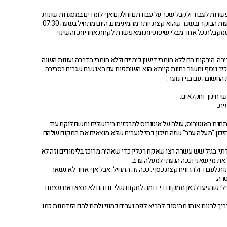
אפשרות לעבוד ולקבל שכר על עבודתם וחלקם אף לומדים במסגרות שונות
בשעות אחרי הצהרים כגון תוכנית היל”ה וכו’. רוב בני הנוער בחווה עובדים 4 ימים בשבוע בשעות הבוקר ובשכר שהוא קצת יותר מהמינימום. היום מתחיל בשעה 07:30
 שמקבלת כל אחד מבלי שיפוטיות ומאפשרת לקחת אחריות. והשינוי
בה. הירקות הם ללא חומרי דישון כימיים וללא חומרי הדברה ועונות השנה
כיב נוסף וחשוב בחוות קיימא הוא השותפות עם האנשים שגרים בסביבה.
החשובה עם בני הנוער.
ית.
חנת האוטובוס, עולה על אוטובוס למרכזית בירושלים ומשם לוקח עוד
 לתיכון “מעלה ערב” שזה תיכון דתי לנערים שלא מוצאים את המקום שלהם
תי. בגיל שש עשרה רצו שאקח רטלין כדי שאהיה מרוכז בלימודים וזה לא
את מי שאני וככה הגעתי למעלה ערב.
ת לעבוד ולהרוויח קצת כסף. ככה זה התחיל. אבל אף אחד לא נשאר
רה.
לי שהגיעו לכאן ממקום די דומה למקום שלי. גם הם לא מצאו את עצמם
ך לבנות אותו מהיסוד. להביא לפה נערים כמוני ולתת להם הזדמנות כמו