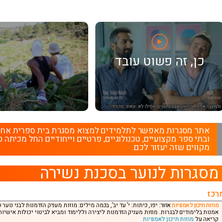
כן, זה פשוט עובד
אתר מסגרות מאפשר לתלמידים למצוא מסגרת בית ספרית אחרת מ
ובתי ספר מקצועיים, טכנולוגיים, פרטיים וייחודיים החל מכיתה ט
מקווים שזה יעזור לכם.
מסגרות לנוער בסכנת נשירה
רכז
מוזות תיכון לאמנויות
אזור:
יפו, כיתות: י’ עד יב’, בכמה מילים: מוזות מעניק הזדמנות לבני נו
אמנות בלימודים לבגרות. מוזות מעניק הזדמנות ליצירה וללימוד ומביא לביטוי יכולות אישיות
קריאה על
מוזות תיכון לאמנויות