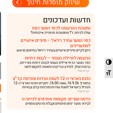
שיווק מוסדות חינוך
חדשות ועדכונים
נמשכת ההרשמה לכפר הנוער כנות
עולה לכיתה ז’? מחפש/ת פנימייה איכותית?
כפר הנוער עתיד רזיאל – סיורים אישיים
למתעניינים
ניתן לקיים סיורים אישיים בעתיד רזיאל בתיאום מראש.
הרשמה לאיילת השחר – לבנות דתיות
מתג ניגודיות גבוהה
כפר הנוער הדתי איילת השחר לבנות דתיות וחרדיות,
ברמת הגולן. למידע ובדיקת התאמה למקום לחצו
קרא עוד...
מתג גודל גופן
הכנס הארצי ה-12 לשנת שירות ומכינות קד”צ
בתאריך 16.9.26, שעה 16:00, יתקיים הכנס הארצי ה-12
והגדול בישראל לשנת שירות ומכינות קדם צבאיות.
קרא עוד...
הדסה נעורים: מקומות אחרונים לכיתה ט
מ
לבירור מועד ימים פתוחים וקבלת פרטים נוספים