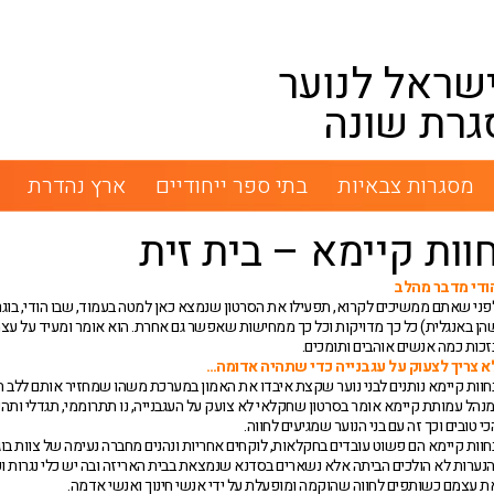
שראל לנוער
גרת שונה
מסגרות צבאיות
בתי ספר ייחודיים
ארץ נהדרת
וות קיימא – בית זית
ודי מדבר מהלב
פני שאתם ממשיכים לקרוא, תפעילו את הסרטון שנמצא כאן למטה בעמוד, שבו הודי, בוגר ק
הן באנגלית) כל כך מדויקות וכל כך ממחישות שאפשר גם אחרת. הוא אומר ומעיד על עצמו
זכות כמה אנשים אוהבים ותומכים.
א צריך לצעוק על עגבנייה כדי שתהיה אדומה…
חוות קיימא נותנים לבני נוער שקצת איבדו את האמון במערכת משהו שמחזיר אותם ללב ה
מנהל עמותת קיימא אומר בסרטון שחקלאי לא צועק על העגבנייה, נו תתרוממי, תגדלי ותהי
כי טובים וכך זה עם בני הנוער שמגיעים לחווה.
חוות קיימא הם פשוט עובדים בחקלאות, לוקחים אחריות ונהנים מחברה נעימה של צוות ב
הנערות לא הולכים הביתה אלא נשארים בסדנא שנמצאת בבית האריזה ובה יש כלי נגרות וע
ת עצמם כשותפים לחווה שהוקמה ומופעלת על ידי אנשי חינוך ואנשי אדמה.