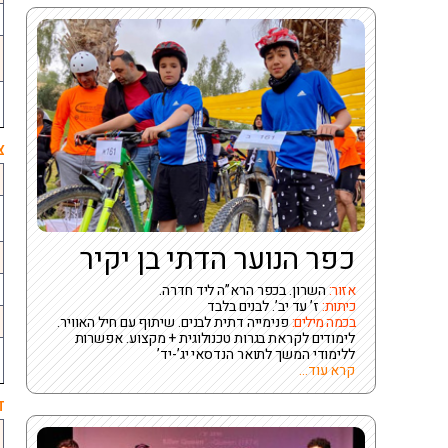
צ
כפר הנוער הדתי בן יקיר
אזור:
השרון. בכפר הרא”ה ליד חדרה.
כיתות:
ז’ עד יב’. לבנים בלבד
בכמה מילים:
פנימייה דתית לבנים. שיתוף עם חיל האוויר.
לימודים לקראת בגרות טכנולוגית + מקצוע. אפשרות
ללימודי המשך לתואר הנדסאי יג’-יד’
קרא עוד...
ד