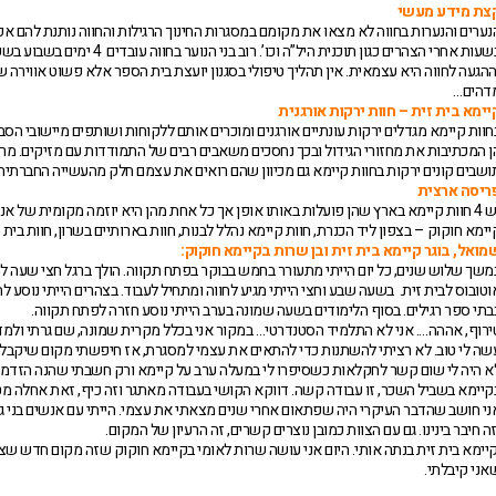
צת מידע מעשי
נערים והנערות בחווה לא מצאו את מקומם במסגרות החינוך הרגילות והחווה נותנת להם 
ההגעה לחווה היא עצמאית. אין תהליך טיפולי בסגנון יועצת בית הספר אלא פשוט אווירה
דהים…
יימא בית זית – חוות ירקות אורגנית
חוות קיימא מגדלים ירקות עונתיים אורגנים ומוכרים אותם ללקוחות ושותפים מיישובי הסבי
ן המכתיבות את מחזורי הגידול ובכך נחסכים משאבים רבים של התמודדות עם מזיקים. מר
ושבים קונים ירקות בחוות קיימא גם מכיוון שהם רואים את עצמם חלק מהעשייה החברתית 
ריסה ארצית
 פועלות באותו אופן אך כל אחת מהן היא יוזמה מקומית של אנשי חינוך וחקלאים:
יימא חוקוק – בצפון ליד הכנרת, חוות קיימא נהלל לבנות, חוות בארותיים בשרון, חוות בית ז
מואל, בוגר קיימא בית זית ובן שרות בקיימא חוקוק:
משך שלוש שנים, כל יום הייתי מתעורר בחמש בבוקר בפתח תקווה. הולך ברגל חצי שעה לת
וטובוס לבית זית. בשעה שבע וחצי הייתי מגיע לחווה ומתחיל לעבוד. בצהרים הייתי נוסע
בתי ספר רגילים. בסוף הלימודים בשעה שמונה בערב הייתי נוסע חזרה לפתח תקווה.
ירוף, אההה…. אני לא התלמיד הסטנדרטי… במקור אני בכלל מקרית שמונה, שם גרתי ולמד
שה לי טוב. לא רציתי להשתנות כדי להתאים את עצמי למסגרת, אז חיפשתי מקום שיקבל 
א היה לי שום קשר לחקלאות כשסיפרו לי במעלה ערב על קיימא ורק חשבתי שהנה הזדמנו
קיימא בשביל השכר, זו עבודה קשה. דווקא הקושי בעבודה מאתגר וזה כיף, זאת אחלה מט
ני חושב שהדבר העיקרי היה שפתאום אחרי שנים מצאתי את עצמי. הייתי עם אנשים בני גי
זה חיבר בינינו. גם עם הצוות כמובן נוצרים קשרים, זה הרעיון של המקום.
יימא בית זית בנתה אותי. היום אני עושה שרות לאומי בקיימא חוקוק שזה מקום חדש שצרי
אני קיבלתי.