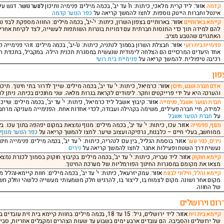
קדמה
אזור:
ליד קרית מלאכי, כיתות: ח’ עד יב’, בכמה מילים: פנימיה ותיכון
לנוער נושר
. דגש על
אינטל וחברות הייטק נוספות. לחצו להמשך קריאה על
כפר הנוער קדמה
קיימא בארותיים
אזור:
בארותיים בצפון השרון, כיתות: י’-יב’, בכמה מילים: החווה מספקת לבנ
להם למידה תוך כדי התנסות חברתית עם דמויות בוגרות השותפות לעשייה, לצד לקיחת אחריו
האתגרים שהטבע מציב.
פנימיית בית רועי
אזור:
אחד היעדים המרכזיים הם הצלחה לימודית שנעשית במסגרת תכנית הילה. במקביל, בתכנית העצ
רכיבה טיפולית. להמשך קריאה על
פנימיית בית רועי
פון
אדם חברה וטבע, תיכון
אזור:
כרמיאל, כיתות: י’ עד יב’, בכמה מילים: שייך לדרור בתי חינוך. תיכו
והערכה היא על ידי פרייקטים וחקר. לימודים לקראת בגרות מלאה. שני מחנכים בכיתה. ניתן 
חברת הנוער אשבל, פנימייה
אזור:
קיבוץ אשבל ליד כרמיאל, כיתות: י’ עד יב’, בכמה מילים: שייכ
למידה, חיי חברה פעילים, משימה בקהילה ועבודה, לכדי אחדות אחת. הפנימייה מעניקה מרחב
על
חברת הנוער אשבל
מנוף, פנימייה
אזור:
ממוחשב, בעלי חיים – כלבנות, גרפיקה ועצוב שיער. לחצו להמשך קריאה על
כפר הנוער מנוף
נירים, כפר נוער
אזור:
בוסמת הגליל, בין עכו לנהריה, כיתות: י’ עד יב’, בכמה מילים: פנימייה ח
נעשית דרך השטח ופעילות אתגר. לחצו להמשך קריאה על
נירים
קיימא חוקוק
אזור:
ליד טבריה, כיתות: י’ עד יב’, בכמה מילים: בקיבוץ חוקוק בסמוך לכנרת נמ
מצאו את מקומם במסגרות החינוך הפורמליות של מערכת החינוך.
קיימא נהלל, חילוני לבנות
אזור:
עמק יזרעאל, כיתות: י’ עד יב’, בכמה מילים: חוות קיימא-נהלל
מקום אחר ושונה. מקום לצמוח בו, ליצור בו, להרגיש חלק משמעותי מעשייה כלשהי וחלק חשו
של החווה.
רום וירושלים
קיימא בית זית
אזור:
של ירושלים והסביבה. הם עובדים ארבע ימים בשבוע עד שעות הצהרים ומקבלים אחריות, ס