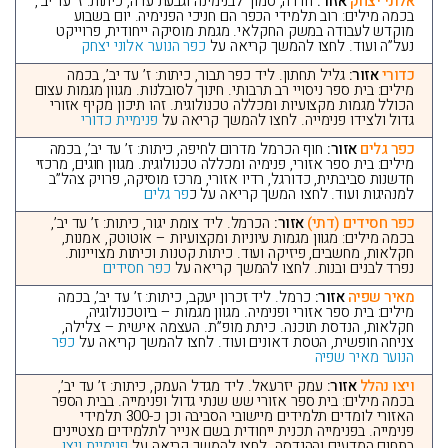
אלוני יצחק
אזור:
חדרה, סמוך לבנימינה וגבעת עדה, כיתות: ז’ עד יב’,
בכמה מילים: רוב תלמידי הכפר הם חניכי הפנימיה. יום בשבוע
מוקדש לעבודה במשק החקלאי. מגמת מוסיקה ייחודית, פרוייקט
נעל”ה ועוד. לחצו להמשך קריאה על
כפר הנוער אלוני יצחק
כדורי
אזור:
גליל תחתון. ליד כפר תבור, כיתות: ז’ עד יב’, בכמה
מילים: בית ספר ניסויי רב תרבותי. חינוך לסובלנות. מגוון מגמות עצום
הכולל מגמות מקצועיות ומכללה טכנולוגית. זהו תיכון מקיף אזורי
גדול ולצידו פנימייה. לחצו להמשך קריאה על
פנימיית כדורי
כפר גלים
אזור:
חוף הכרמל מדרום לחיפה, כיתות: ז’ עד יב’, בכמה
מילים: בית ספר אזורי, פנימיה ומכללה טכנולוגית. מגוון חוגים, מרכזי
חדשנות סביבתית, כדורגל, רדיו אזורי, מרכז מוסיקה, פרויק צהל”ב
למנהיגות ועוד. לחצו המשך קריאה על כ
פר גלים
כפר חסידים (דתי)
אזור:
הכרמל. ליד צומת יגור, כיתות: ז’ עד יב’,
בכמה מילים: מגוון מגמות עיוניות ומקצועיות – אוטוטק, אמנות,
חקלאות, מחשבים, פיזיקה ועוד. כיתות קטנות וכיתות מצויינות.
נפרד לבנים ובנות. לחצו להמשך קריאה על
כפר חסידים
מאיר שפיה
אזור:
כרמל. ליד זכרון יעקב, כיתות: ז’ עד יב’, בכמה
מילים: בית ספר אזורי ופנימיה. מגוון מגמות – ביוטכנולוגיה,
חקלאות, הנדסת תוכנה. כיתת מופ”ת. העצמה אישית – צלילה,
צניחה חופשית, הטסת דאונים ועוד. לחצו להמשך קריאה על
כפר
הנוער מאיר שפיה
ויצו נהלל
אזור:
עמק יזרעאל. ליד מגדל העמק, כיתות: ז’ עד יב’,
בכמה מילים: בית ספר אזורי שש שנתי גדול ופנימייה. בבית הספר
האזורי לומדים תלמידים מיישובי הסביבה וכן כ-300 תלמידי
פנימייה. בפנימייה תכנית ייחודית בשם אנייר לתלמידים מצטיינים
בתחום המדעים וההנדסה. לחצו להמשך קריאה על
פנימיית ויצו