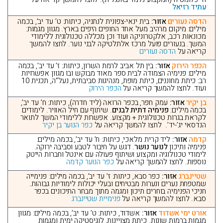
עתיד רזיאל
הדסה נעורים
אזור:
בית ינאי-צפונית לנתניה, כיתות: ט’ עד יב’, בכמה
מילים: מיקום מרהיב מעל אחד החופים היפים בארץ. מגוון מגמות:
מכונאות רכב, אלקטרוניקה ועוד וכן מכללה טכנולוגית ללימודי
המשך. בנעורים פועל מרכז אלתלטיקה לבני נוער. לחצו להמשך
קריאה על
הדסה נעורים
הכפר הירוק
אזור:
בין תל אביב לרמת השרון, כיתות: ז’ עד יב’, בכמה
מילים: פנימיה הצמודה לבית ספר מאוד מבוקש ובו מגוון אפשרויות
רב: כיתת מחוננים, כיתת מופת, מנהיגות סביבתית, נעל”ה, תכנית 10
ועוד. לחצו להמשך קריאה על
הכפר הירוק
בן יקיר
אזור:
עמק חפר, בכפר הרואה (ליד חדרה), כיתות: ח’ עד יב’,
בכמה מילים:
פנימיה דתית לבנים
. שיתוף עם חיל האוויר. לימודים
לקראת בגרות טכנולוגית + מקצוע. אפשרות ללימודי המשך לתואר
הנדסאי יג’-יד’. לחצו להמשך קריאה על
כפר הנוער בן יקיר
קדמה
אזור:
ליד קרית מלאכי, כיתות: ח’ עד יב’, בכמה מילים:
פנימיה ותיכון
לנוער נושר
. דגש על חיבור לטבע וסביבה ירוקה.
לימודי טכנולוגיה ומקצוע ושיתוף פעולה עם אינטל וחברות הייטק
נוספות. לחצו להמשך קריאה על
כפר הנוער קדמה
שטיינברג
אזור:
כפר סבא, כיתות: ז’ עד יב’, בכמה מילים: פנימייה
שמטפחת נערים ונערות מבטיחים ובעלי יכולות לימודיות גבוהות.
חניכי הפנימיה בוחרים תיכון ומגמה מתוך מבחר התיכונים בכפר
סבא. לחצו להמשך קריאה על
פנימיית שטיינברג
אורט ימי אשדוד
אזור:
אשדוד, כיתות: ט’ עד יב’, בכמה מילים: מגוון
מגמות ברמות שונות. כיתת מצויינות, לוגיסטיקה ימית ומגמות