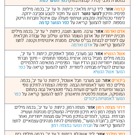
במסגרת מכבי (כולל קבוצת בנות)
כפר הנוער כנות
קדמה
אזור:
ליד קרית מלאכי, כיתות: ח’ עד יב’, בכמה מילים:
פנימיה ותיכון
לנוער נושר
. דגש על חיבור לטבע וסביבה ירוקה.
לימודי טכנולוגיה ומקצוע ושיתוף פעולה עם אינטל וחברות הייטק
נוספות. לחצו להמשך קריאה על
כפר הנוער קדמה
אדם ואדמה
אזור:
ערבה. מושב חצבה, כיתות: י’ עד יב’, בכמה מילים:
תכנית ייחודית של ארגון השומר החדש. שילוב של עבודה חקלאית
עם לימודים לבגרות בבי”ס שיטים. מסגרת אינטימית וקטנה. לחצו
להמשך קריאה על
אדם ואדמה
אשל הנשיא
אזור:
נגב מערבי, סמוך לאופקים, כיתות: ז’ עד יב’,
בכמה מילים: מוביל ברמה ארצית במספר תחומים – חינוך חברתי
ומגמות ייחודיות כגון הרדיו ועוד. הפנימייה מתאימה לתלמידים
שרוצים להצליח מבחינה לימודית. לחצו להמשך קריאה על
כפר
הנוער אשל הנשיא
ביכורים
אזור:
נגב מערבי. חבל אשכול, כיתות: ט’ עד יב’, בכמה
מילים: כפר נוער לאמנויות הבמה. פנימיה הצמודה לתיכון נופי
הבשור ומיועדת לנערים ונערות בעלי פוטנציאל גבוה בתחום
המוסיקה, אמנות פלסטית ותיאטרון. לחצו להמשך קריאה על
כפר
הנוער לאמנויות ביכורים
דרור מצפה רמון
אזור:
מצפה רמון, כיתות: ט’ עד יב’, בכמה מילים:
דרור מצפה רמון היא תיכון ופנימייה המשלבים מנהיגות ועשייה
חברתית. בבוקר, לומדים בתיכון מטייל עם מגמות ייחודיות, ואחר
הצהריים, ב”חברת הנוער”, מתפתחים להיות מנהיגים עצמאיים. לחצו
להמשך קריאה על
חברת הנוער במצפה רמון
כפר סילבר
אזור:
ליד אשקלון, כיתות: ז’ עד יב’, בכמה מילים: בית