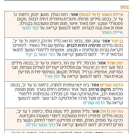
צפון
איילת השחר (דתי לבנות)
אזור:
רמת הגולן. מושב יונתן, כיתות: ט’
עד יב’, בכמה מילים: פנימיה חינוכית-טיפולית דתית לבנות. מקום
פסטורלי ושקט. יחס מאוד אישי, מגוון חוגים ומעורבות בקהילה.
אחוז זכאות גבוה לבגרות. לחצו להמשך קריאה על
כפר הנוער
איילת השחר
בן יקיר
אזור:
עמק חפר, בכפר הרואה (ליד חדרה), כיתות: ח’ עד יב’,
בכמה מילים:
פנימיה דתית לבנים
. שיתוף עם חיל האוויר. לימודים
לקראת בגרות טכנולוגית + מקצוע. אפשרות ללימודי המשך לתואר
הנדסאי יג’-יד’. לחצו להמשך קריאה על
כפר הנוער בן יקיר
ימין אורד
אזור:
הכרמל, ליד עין הוד, כיתות: ט’ עד יב’, בכמה מילים:
כפר נוער דתי רב תרבותי עם מסלולים ייעודיים לעולים מצרפת, חבר
המדינות, אתיופיה וברזיל. מסלול תקשוב בשיתוף יחידת מודיעין
צבאית ועוד. לחצו להמשך קריאה על
ימין אורד
הדסה נעורים
אזור:
בית ינאי-צפונית לנתניה, כיתות: ט’ עד יב’, בכמה
מילים:
מיקום מרהיב
מעל אחד החופים היפים בארץ. מגוון מגמות:
מכונאות רכב, אלקטרוניקה ועוד וכן מכללה טכנולוגית ללימודי
המשך. בנעורים פועל מרכז אלתלטיקה לבני נוער. לחצו להמשך
קריאה על
הדסה נעורים
הודיות (דתי)
אזור:
גליל תחתון, ליד צומת גולני, כיתות: ז’ עד יב’,
בכמה מילים: פנימייה דתית המשלבת לימודי משטרה וחקלאות.
רכיבה על סוסים, חוגים, ספורט ופרוייקט ייחודי לחיזוק הקשר בין
מורים לחניכים. לחצו להמשך קריאה על
כפר הנוער הודיות