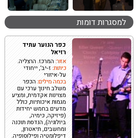
למסגרות דומות
כפר הנוער עתיד
רזיאל
אזור:
המרכז. הרצליה.
כיתות:
ז-יב’, ייחודי
על-איזורי
בכמה מילים:
הכפר
משלב חינוך ערכי עם
מצוינות אקדמית, ומציע
מגמות איכותיות, כולל
מדעים בחמש יחידות
(פיזיקה, כימיה,
ביולוגיה), הנדסת תוכנה
ומחשבים, תיאטרון,
דיפלומטיה ופילוסופיה.