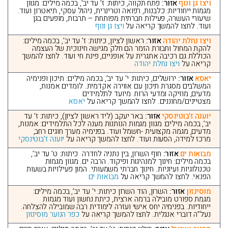
ויצו גן ונוף
אזור:
פתח תקווה, כיתות: ז’ עד יב’, בכמה מילים: מגוון
מגמות ייחודיות: כלבנות, רפואה וטרינרית, ניהול עסקי, תיאטרון ועוד.
שיעורי העשרה, פעילות חברתית מפותחת – תרבות, מופעים בגן
ועוד. לחצו להמשך קריאה על
ויצו גן ונוף
ויצו נחלת יהודה
אזור:
ראשון לציון, כיתות: ז’ עד יב’, בכמה מילים:
להקת המחול וחבורת הזמר הם חלק מגישה חינוכית של העצמה
הכוללת גם רכיבה אתגרית על אופניים, פינת חי ועוד. לחצו להמשך
קריאה על
ויצו נחלת יהודה
יאסא
אזור:
ירושלים, כיתות: י’ עד יב’, בכמה מילים: תיכון ופנימיה
המשלבים מסגרת תיכון עם אווירה אקדמית. לומדים אמנות,
מדעים, מוזיקה ומדעי הרוח. מיועד לתלמידים
מצטיינים/מחוננים. לחצו להמשך קריאה על
יאסא
יוענה ז’בוטינסקי
אזור:
באר יעקב (ליד ראשון לציון), כיתות: ז’ עד
יב’, בכמה מילים: מגוון מגמות הנותנות מענה לכל התלמידים: אמנות,
מדעים, מגמה מקצועית -חשמל ועוד. בפנימיה מערך חוגים רחב,
מרכז למידה, הסעות ועוד. לחצו להמשך קריאה על
יוענה ז’בוטינסקי
מבואות ים
אזור:
חוף השרון, בין נתניה לחדרה כיתות: ט’ עד יב’,
בכמה מילים: חינוך למנהיגות ופיקוד. הרבה ים. מגוון מגמות
טכנולוגיות ועיוניות. חינוך חברתי משמעותי. המון פעילויות בשעות
הפנאי. לחצו להמשך קריאה על
מבואות ים
מוסינזון
אזור:
השרון, הוד השרון כיתות: י’ עד יב’, בכמה מילים:
מגמת ספורט מובילה ברמה ארצית, כיתת נחשון ועוד מגמות
ייחודיות. בפנימיה יחס אישי ועזרה לימודית רבה שמובילה להצלחה.
נעל”ה דוברי אנגלית. לחצו להמשך קריאה על
כפר הנוער מוסינזון