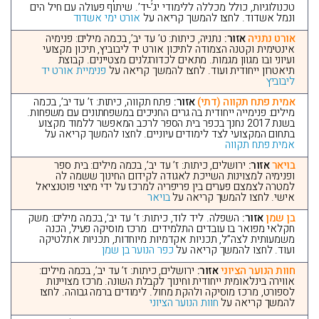
טכנולוגיות, כולל מכללה ללימודי יג’-יד’. שיתוף פעולה עם חיל הים
ונמל אשדוד. לחצו להמשך קריאה על
אורט ימי אשדוד
אורט נתניה
אזור:
נתניה, כיתות: ט’ עד יב’, בכמה מילים: פנימיה
אינטימית וקטנה הצמודה לתיכון אורט יד ליבוביץ, תיכון מקצועי
ועיוני ובו מגוון מגמות. מתאים לכדורגלנים מצטיינים. קבוצת
תיאטרון ייחודית ועוד. לחצו להמשך קריאה על
פנימיית אורט יד
ליבוביץ
אמית פתח תקווה (דתי)
אזור:
פתח תקווה, כיתות: ז’ עד יב’, בכמה
מילים: פנימייה ייחודית בה גרים החניכים במשפחתונים עם משפחות.
בשנת 2017 נחנך בכפר בית הספר לרכב המאפשר ללמוד מקצוע
בתחום המקצועי לצד לימודים עיוניים. לחצו להמשך קריאה על
אמית פתח תקווה
בויאר
אזור:
ירושלים, כיתות: ז’ עד יב’, בכמה מילים: בית ספר
ופנימיה למצוינות השייכת לאגודה לקידום החינוך ששמה לה
למטרה לצמצם פערים בין פריפריה למרכז על ידי מיצוי פוטנציאל
אישי. לחצו להמשך קריאה על
בויאר
בן שמן
אזור:
השפלה. ליד לוד, כיתות: ז’ עד יב’, בכמה מילים: משק
חקלאי מפואר בו עובדים התלמידים. מרכז מוסיקה פעיל, הכנה
משמעותית לצה”ל, תכניות אקדמיות מיוחדות, תכניות אתלטיקה
ועוד. לחצו להמשך קריאה על
כפר הנוער בן שמן
חוות הנוער הציוני
אזור:
ירושלים, כיתות: ז’ עד יב’, בכמה מילים:
אווירה בינלאומית ייחודית וחינוך לקבלת השונה. מרכז מצויינות
לספורט, מרכז מוסיקה ולהקת מחול. לימודים ברמה גבוהה. לחצו
להמשך קריאה על
חוות הנוער הציוני