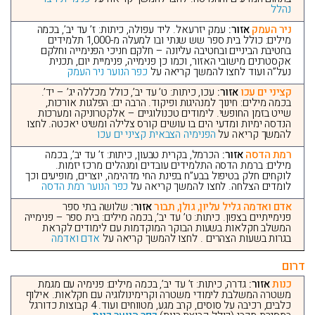
נהלל
ניר העמק
אזור:
עמק יזרעאל. ליד עפולה, כיתות: ז’ עד יב’, בכמה
מילים: כולל בית ספר שש שנתי ובו למעלה מ-1,000 תלמידים
בחטיבת הביניים ובחטיבה עליונה – חלקם חניכי הפנימייה וחלקם
אקסטרנים מישובי האזור, וכמו כן פנימייה, פנימיית יום, תכנית
נעל”ה ועוד לחצו להמשך קריאה על
כפר הנוער ניר העמק
קציני ים עכו
אזור:
עכו, כיתות: ט’ עד יב’, כולל מכללה יג’ – יד’.
בכמה מילים: חינוך למנהיגות ופיקוד. הרבה ים: הפלגות אורכות,
שייט בזמן החופשי. לימודים טכנולוגיים – אלקטרוניקה ומערכות
הנדסה ימיות ומדעי הים בו עושים קורס צלילה ומשיט יאכטה. לחצו
להמשך קריאה על
הפנימיה הצבאית קציני ים עכו
רמת הדסה
אזור:
הכרמל, בקרית טבעון, כיתות: ז’ עד יב’, בכמה
מילים: ברמת הדסה התלמידים עובדים ומנהלים מרכז יזמות.
לוקחים חלק בטיפול בבע”ח בפינת החי מדהימה, יוצרים, מופיעים וכך
לומדים הצלחה. לחצו להמשך קריאה על
כפר הנוער רמת הדסה
אדם ואדמה גליל עליון, גולן, תבור
אזור:
שלושה בתי ספר
פנימייתיים בצפון. כיתות: ט’ עד יב’, בכמה מילים: בית ספר – פנימייה
המשלב חקלאות בשעות הבוקר המוקדמות עם לימודים לקראת
בגרות בשעות הצהרים . לחצו להמשך קריאה על
אדם ואדמה
דרום
כנות
אזור:
גדרה, כיתות: ז’ עד יב’, בכמה מילים: פנימיה עם מגמת
משטרה המשלבת לימודי משטרה וקרימינולוגיה עם חקלאות. אילוף
כלבים, רכיבה על סוסים, קרב מגע, מטווחים ועוד. 4 קבוצות כדורגל