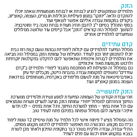
הזנק
תלמידים שמתקשים להגיע לבגרות או לבגרות משמעותית שאתה יוכלו
להתקדם הלאה “יוזנקו” במגוון פעילויות הכוללות תגבורים, העצמה, קאוצ’ינג,
ביקורים במקומות עבודה אליהם אפשר לשאוף ועוד.
בסוף התהליך בסיום י”ב לרובם תהיה תעודת בגרות טובה ביד ומוטיבציה
להמשך. למסלול הזה קוראים “הזנק” אבל קיימים עוד שלושה מסלולים
שמיועדים לתלמידים אחרים.
קדם עתידים
מסלול המיועד לתלמידים עם יכולות לימודיות גבוהות שעם קצת רוח גבית
יוכלו להתכוונן יותר נכון לעתיד. הפעילות של עמותת הזנק במסלול הזה מביאה
את התלמידים לבגרות איכותית שתאפשר להם להיקלט בפקולטות יוקרתיות
ולרכוש מקצועות מאוד איכותיים.
גם במסלול זה הפעילות לא מסתכמת בתגבור לימודי. תלמידים ב”קדם
עתידים” נחשפים למקומות עבודה בחברות הייטק, מקבלים ימי עיון
באוניברסיטאות על מנת לטעום מלימודים באקדמיה, משתתפים בסדנאות
העצמה בסגנון קאוצ’ינג ועוד.
הזנק לתעשייה
זוהי עבודת הקודש של העמותה המיועדת למנוע נשירת תלמידים ממערכת
החינוך והחזרתם למסלול ייחודי. עמותת הזנק מגיעה לנערים ונערות שנמצאים
עם רגל אחת בחוץ – מחוץ למערכת החינוך, ורגל אחת בפנים – לכו תדעו
איפה ! ומציעה להם מסלול שפותח בפניהם פתח לעתיד טוב.
מה המסלול מציע ? פיתוח אישי לכל תלמיד על מנת שיסיים 12 שנות לימוד
ובידו גם מקצוע. ההכשרה הזו תאפשר לתלמידים לרכוש מקצוע מסוים,
הרגלי עבודה, עבודה חלקית בשכר כבר בתקופת התיכון ולאחר מכן לשרת
בצבא במקצוע אותו רכשו עם פנים לעתיד.