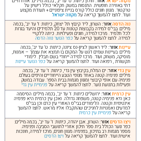
מקווה ישראל
אזור:
חולון כיתות: ט’ עד יב’, בכמה מילים: אורח חיים
דתי באווירה חופשית. התנסות במשק חקלאי כולל רישיון על
טרקטור. מגוון חוגים כולל קורס בניית ציפוניים + תעודת מקצוע
ועוד. לחצו להמשך קריאה על
מקווה ישראל
נוה הדסה
אזור:
השרון, ליד קיבוץ תל יצחק, כיתות: ז’ עד יב’, בכמה
מילים: בבי”ס למידה בקבוצות קטנות עד 20 תלמידים והיעד בגרות
לכל תלמיד. מרכז למידה, חוגים ופעילויות. כיתה ללקויי
למידה. לחצו להמשך קריאה על
כפר הנוער נווה הדסה
עיינות
אזור:
ליד ראשון לציון-נס ציונה, כיתות: ט’ עד יב’, בכמה
מילים: בעיינות שמים דגש על המקום בו תמצא את עצמך – אמנות,
מוסיקה, משחק ועוד. מרכז למידה ייחודי בשם תבלין. לימודי
תקשורת , רפואה ועוד. לחצו להמשך קריאה על
כפר הנוער עיינות
עין גדי
אזור:
ים המלח, בקיבוץ עין גדי, כיתות: ז’ עד יב’, בכמה
מילים: פנימיה קטנה באחד מנופי הטבע הייחודיים והיפים בעולם.
פנימיה עם אופי קיבוצי ומגוון מגמות בבית הספר. עבודה במשק
ופעילות בתנועת נוער. לחצו להמשך קריאה על
פנימיית עין גדי
עין כרמית
אזור:
ירושלים כיתות: ז’ עד יב’, בכמה מילים: הסיסמה
כאן היא פנימיה קטנה, משפחה גדולה. ואכן עין כרמית היא פנימיה
אינטימית וקטנה. הלימודים בבי”ס האזורי עין כרם וכן בבי”ס
למדעים ואמנויות לחניכים שהתקבלו אליו מראש. לחצו להמשך
קריאה על
פנימיית עין כרמית
ויצו הדסים
אזור:
השרון, אבן יהודה, כיתות: ז’ עד יב’, בכמה מילים:
כפר נוער הכולל בית ספר תיכון אזורי לתושבי הסביבה ופנימיה.
מספר מגמות רב בתיכון, בפנימיה מגוון חוגים, מרכז למידה, חונכות
אישית ועוד. לחצו להמשך קריאה על
ויצו הדסים