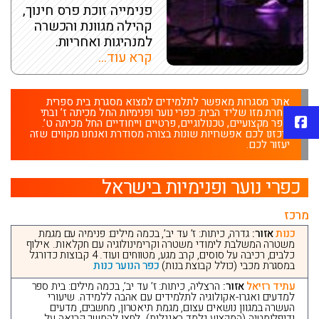
פנימייה זוכת פרס חינוך,
קהילה מגוונת והכשרה
למנהיגות ואחריות.
קרא עוד...
אתר מסגרות מאפשר לתלמידים למצוא מסגרת בית ספרית
אחרת מזו שליד הבית: כפרי נוער ופנימיות החל מכיתה ז’ ובתי
פייסבוק
ספר מקצועיים, טכנולוגיים, פרטיים וייחודיים החל מכיתה ט’.
ריכזנו לכם אפשרויות שונות בצורה מסודרת ואנחנו מקווים שזה
יעזור לכם.
כפרי נוער ופנימיות בישראל
מרכז
כנות
אזור:
גדרה, כיתות: ז’ עד יב’, בכמה מילים: פנימיה עם מגמת
משטרה המשלבת לימודי משטרה וקרימינולוגיה עם חקלאות. אילוף
כלבים, רכיבה על סוסים, קרב מגע, מטווחים ועוד. 4 קבוצות כדורגל
במסגרת מכבי (כולל קבוצת בנות)
כפר הנוער כנות
עתיד רזיאל
אזור:
הרצליה, כיתות: ז’ עד יב’, בכמה מילים: בית ספר
למדעים ואגרו-אקולוגיה לתלמידים עם אהבה ללמידה. שיעורי
העשרה במגוון נושאים עצום, מגמת תיאטרון, מחשבים, מדעים
ודיפלומטיה (המקצוע נלמד באנגלית). לחצו להמשך קריאה על