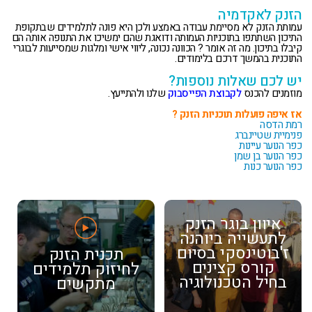
הזנק לאקדמיה
עמותת הזנק לא מסיימת עבודה באמצע ולכן היא פונה לתלמידים שבתקופת
התיכון השתתפו בתוכניות העמותה ודואגת שהם ימשיכו את התנופה אותה הם
קיבלו בתיכון. מה זה אומר ? הכוונה נכונה, ליווי אישי ומלגות שמסייעות לבוגרי
התוכנית בהמשך דרכם בלימודים.
יש לכם שאלות נוספות?
מוזמנים להכנס
לקבוצת הפייסבוק
שלנו ולהתייעץ.
אז איפה פועלות תוכניות הזנק ?
רמת הדסה
פנימיית שטיינברג
כפר הנוער עיינות
כפר הנוער בן שמן
כפר הנוער כנות
איוון בוגר הזנק
לתעשייה ביוהנה
ז'בוטינסקי בסיום
תכנית הזנק
קורס קצינים
לחיזוק תלמידים
בחיל הטכנולוגיה
מתקשים