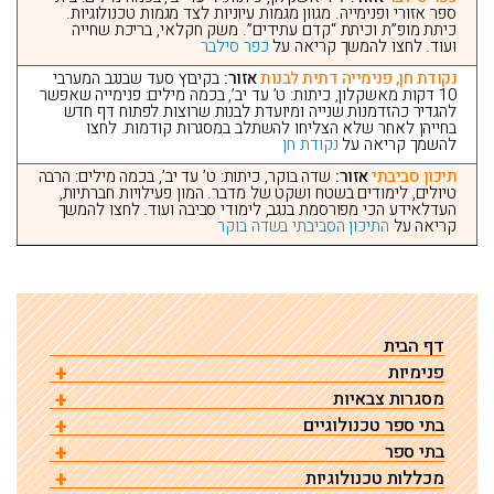
ספר אזורי ופנימייה. מגוון מגמות עיוניות לצד מגמות טכנולוגיות.
כיתת מופ”ת וכיתת “קדם עתידים”. משק חקלאי, בריכת שחייה
ועוד. לחצו להמשך קריאה על
כפר סילבר
נקודת חן, פנימייה דתית לבנות
אזור:
בקיבוץ סעד שבנגב המערבי
10 דקות מאשקלון, כיתות: ט’ עד יב’, בכמה מילים: פנימייה שאפשר
להגדיר כהזדמנות שנייה ומיועדת לבנות שרוצות לפתוח דף חדש
בחייהן לאחר שלא הצליחו להשתלב במסגרות קודמות. לחצו
להשמך קריאה על
נקודת חן
תיכון סביבתי
אזור:
שדה בוקר, כיתות: ט’ עד יב’, בכמה מילים: הרבה
טיולים, לימודים בשטח ושקט של מדבר. המון פעילויות חברתיות,
העדלאידע הכי מפורסמת בנגב, לימודי סביבה ועוד. לחצו להמשך
קריאה על
התיכון הסביבתי בשדה בוקר
דף הבית
פנימיות
מסגרות צבאיות
אורט יד ליבוביץ – פנימיה אחרת
בתי ספר טכנולוגיים
אורט ימי אשדוד – קציני ים
אשל הנשיא
פנימיית אורט נתניה – תיאטרון | כפר נוער
בתי ספר
בית ספר טכנולוגי
קציני ים עכו
שייט- אורט ימי אשדוד
פנימיית כדורי
אשל הנשיא – מגמות לימוד
פנימיית אורט נתניה – מגמות
מכללות טכנולוגיות
תיכונים
תיכון מקצועי
אורט ימי אשדוד
קציני ים עכו-פיקוד
פנימיית חיל החימוש
בית ספר כדורי
גן ונוף פתח תקווה
פנימיית אורט נתניה – כדורגל