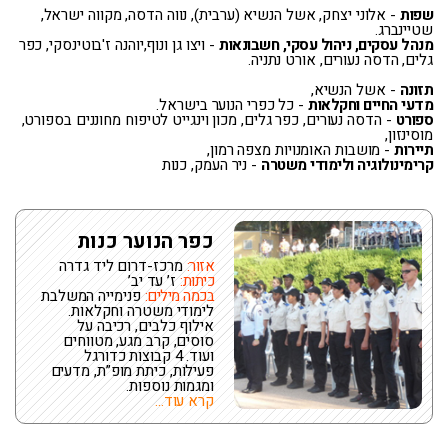
שפות
- אלוני יצחק, אשל הנשיא (ערבית), נווה הדסה, מקווה ישראל,
שטיינברג.
מנהל עסקים, ניהול עסקי, חשבונאות
- ויצו גן ונוף,יוהנה ז'בוטינסקי, כפר
גלים, הדסה נעורים, אורט נתניה.
תזונה
- אשל הנשיא,
מדעי החיים וחקלאות
- כל כפרי הנוער בישראל.
ספורט
- הדסה נעורים, כפר גלים, מכון וינגייט לטיפוח מחוננים בספורט,
מוסינזון,
תיירות
- מושבות האומנויות מצפה רמון,
קרימינולוגיה ולימודי משטרה
- ניר העמק, כנות
כפר הנוער כנות
אזור:
מרכז-דרום ליד גדרה
כיתות:
ז’ עד יב’
בכמה מילים:
פנימייה המשלבת
לימודי משטרה וחקלאות.
אילוף כלבים, רכיבה על
סוסים, קרב מגע, מטווחים
ועוד. 4 קבוצות כדורגל
פעילות, כיתת מופ”ת, מדעים
ומגמות נוספות.
קרא עוד...