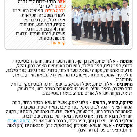
אזור:
מרכז-דרום ליד גדרה
כיתות:
ז’ עד יב’
בכמה מילים:
פנימייה המשלבת
לימודי משטרה וחקלאות.
אילוף כלבים, רכיבה על
סוסים, קרב מגע, מטווחים
ועוד. 4 קבוצות כדורגל
פעילות, כיתת מופ”ת, מדעים
ומגמות נוספות.
קרא עוד...
אומנות
- אלוני יצחק, ויצו גן ונוף, חוות הנוער הציוני, יוהנה ז'בוטינסקי,
כדורי, כפר גלים, כפר סילבר, מושבות האומנויות מצפה רמון, נהלל,
מדעים ואמנויות, מקווה ישראל.נוער הציוני, כדורי, כפר גלים, כפר סילבר,
נהלל, ניר העמק, מוסינזון, עיינות, קדמה, עין גדי, מבואות עירון, בויאר,
שטיינברג.
מחשבים
- אלוני יצחק, אשל הנשיא, בן שמן, יוהנה ז'בוטינסקי, כדורי,
כפר סילבר, מאיר שפיה, מושבות האומנויות מצפה רמון, ניר העמק,
רזיאל, מקווה ישראל, אורט נתניה, בויאר ושטיינברג.
פיזיקה, כימיה, מדעים
- אלוני יצחק, אשל הנשיא, הכפר הירוק, חוות
הנוער הציוני, יוהנה ז'בוטינסקי, כפר סילבר, מאיר שפיה, מושבות
האומנויות מצפה רמון, ניר העמק, רזיאל, מדעים ואמנויות, מוסינזון, מקווה
ישראל, מבואות עירון, אורט נתניה, בויאר, עין כרמית, שטיינברג.
אילוף כלבים
- ויצו גן ונוף, כפר גלים, חברת הנוער אשבל,
הדסה נעורים
.
אקולוגיה
- אשל הנשיא, מוסינזון (אגרואקולוגיה), מבואות ים (חקלאות
ימית), קציני ים עכו (מדעי הים).