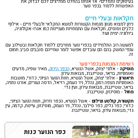
בעיסוקים נחמדים? אז אנחנו בהחלט ממליצים לכם לבדוק את
האפשרות ללמוד בכפר נוער.
חקלאות ובעלי חיים
ניתן למצוא מגוון מגמות הקשורות לנושא החקלאי ולבעלי חיים - אילוף
כלבים וסוסים, חקלאות עם התמחויות מעניינות כמו אגרו-אקולוגיה,
ביולוגיה ימית ועוד.
למעשה רוב התלמידים בכפרי נוער מחויבים ללמוד חקלאות ובשילוב עם
ענפי המשק בהם הם עובדים אפשר לומר שחייהם סובבים סביב תחום
זה.
רשימת המגמות בכפרי נוער
מוסיקה
- אלוני יצחק, אשל הנשיא,
הכפר הירוק
, מאיר שפיה, מדעים
ואומנויות, בויאר, שטיינברג, מבואות עירון.
תיאטרון
- אלוני יצחק, אשל הנשיא, חוות הנוער הציוני, כדורי, מושבות
האומנויות מצפה רמון, נהלל, ניר העמק, רזיאל, הדסה נעורים, אורט נתניה,
בויאר, שטיינברג, מבואות עירון, ועין גדי.
מחול
- מוסינזון, שטיינברג.
תקשורת, קולנוע וצילום
- אשל הנשיא, הכפר הירוק, חוות הנוער הציוני,
כדורי, כפר גלים, כפר סילבר, נהלל, ניר העמק, מוסינזון, עיינות, קדמה, עין
גדי, מבואות עירון, בויאר, שטיינברג.
כפר הנוער כנות