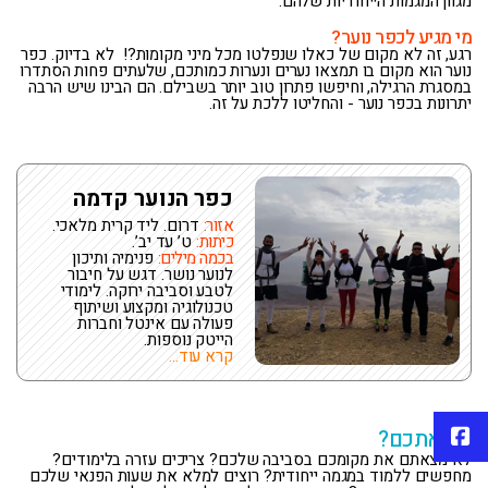
מגוון המגמות הייחודיות שלהם.
מי מגיע לכפר נוער?
רגע, זה לא מקום של כאלו שנפלטו מכל מיני מקומות?! לא בדיוק. כפר
נוער הוא מקום בו תמצאו נערים ונערות כמותכם, שלעתים פחות הסתדרו
במסגרת הרגילה, וחיפשו פתרון טוב יותר בשבילם. הם הבינו שיש הרבה
יתרונות בכפר נוער - והחליטו ללכת על זה.
כפר הנוער קדמה
אזור:
דרום. ליד קרית מלאכי.
כיתות:
ט’ עד יב’.
בכמה מילים:
פנימיה ותיכון
לנוער נושר. דגש על חיבור
לטבע וסביבה ירוקה. לימודי
טכנולוגיה ומקצוע ושיתוף
פעולה עם אינטל וחברות
הייטק נוספות.
קרא עוד...
פייסבוק
מה אתכם?
לא מצאתם את מקומכם בסביבה שלכם? צריכים עזרה בלימודים?
מחפשים ללמוד במגמה ייחודית? רוצים למלא את שעות הפנאי שלכם